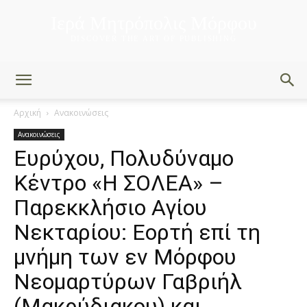
Ιερά Μητρόπολις Μόρφου
DISCOVER THE ART OF PUBLISHING
Αρχική
Ανακοινώσεις
Ανακοινώσεις
Ευρύχου, Πολυδύναμο
Κέντρο «Η ΣΟΛΕΑ» –
Παρεκκλήσιο Αγίου
Νεκταρίου: Εορτή επί τη
μνήμη των εν Μόρφου
Νεομαρτύρων Γαβριήλ
(Μακρύδιακου) και