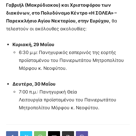
Γαβριήλ (Μακρύδιακου) και Χριστοφόρου των
διακόνων
, στο Πολυδύναμο Κέντρο «Η ΣΟΛΕΑ» –
Παρεκκλήσιο Αγίου Νεκταρίου,
στην Ευρύχου,
θα
τελεστούν οι ακόλουθες ακολουθίες
:
Κυριακή
, 29 Μαΐου
6:30
μ
.
μ:
Πανηγυρικός εσ
π
ερινός της εορτής
π
ροϊσταμένου του Πανιερωτάτου Μητρο
π
ολίτου
Μόρφου κ
.
Νεοφύτου
.
Δευτέρα
, 30 Μαΐου
7:00 π.
μ
.: Πανηγυρική Θεία
Λειτουργία
π
ροϊσταμένου του Πανιερωτάτου
Μητρο
π
ολίτου Μόρφου κ
.
Νεοφύτου
.