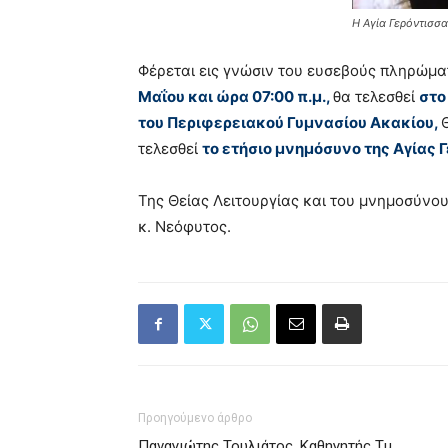
Η Αγία Γερόντισσα
Φέρεται εις γνώσιν του ευσεβούς πληρώμα
Μαΐου και ώρα 07:00 π.μ.,
θα τελεσθεί
στο
του Περιφερειακού Γυμνασίου Ακακίου,
τελεσθεί
το ετήσιο μνημόσυνο της Αγίας 
Της Θείας Λειτουργίας και του μνημοσύνο
κ. Νεόφυτος.
Προηγούμενο άρθρο
Παναγιώτης Τουλιάτος, Καθηγητής Τμ.