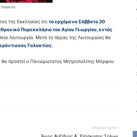
 Γαλακτία
τος της Εκκλησίας ότι
το ερχόμενο Σάββατο 20
 Θρονικό Παρεκκλήσιο του Αγίου Γεωργίου, εντός
Θεία Λειτουργία. Μετά το πέρας της Λειτουργίας θα
Γερόντισσας Γαλακτίας.
υ θα προστεί ο Πανιερώτατος Μητροπολίτης Μόρφου
Επόμενο άρθρο
Ἅγιος Αὐξίβιος Α΄ Ἐπίσκοπος Σόλων