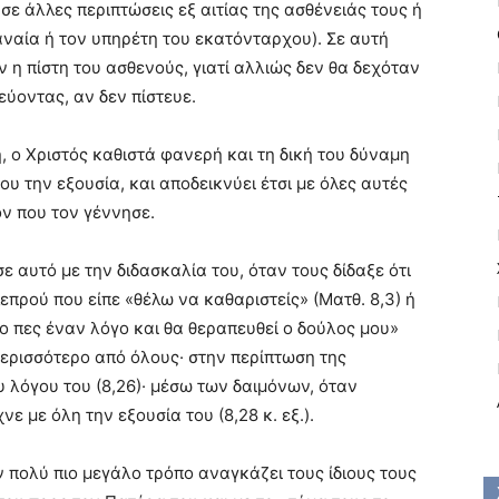
 σε άλλες περιπτώσεις εξ αιτίας της ασθένειάς τους ή
ναναία ή τον υπηρέτη του εκατόνταρχου). Σε αυτή
 η πίστη του ασθενούς, γιατί αλλιώς δεν θα δεχόταν
εύοντας, αν δεν πίστευε.
, ο Χριστός καθιστά φανερή και τη δική του δύναμη
υ την εξουσία, και αποδεικνύει έτσι με όλες αυτές
τόν που τον γέννησε.
αυτό με την διδασκαλία του, όταν τους δίδαξε ότι
επρού που είπε «θέλω να καθαριστείς» (Ματθ. 8,3) ή
ο πες έναν λόγο και θα θεραπευθεί ο δούλος μου»
 περισσότερο από όλους· στην περίπτωση της
 λόγου του (8,26)· μέσω των δαιμόνων, όταν
ε με όλη την εξουσία του (8,28 κ. εξ.).
 πολύ πιο μεγάλο τρόπο αναγκάζει τους ίδιους τους