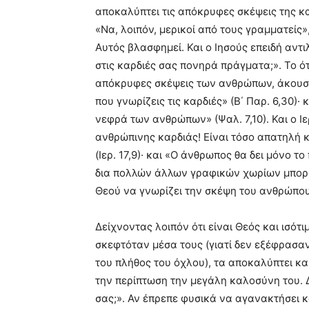
αποκαλύπτει τις απόκρυφες σκέψεις της κ
«Να, λοιπόν, μερικοί από τους γραμματείς»
Αυτός βλασφημεί. Και ο Ιησούς επειδή αντι
στις καρδιές σας πονηρά πράγματα;». Το ότ
απόκρυφες σκέψεις των ανθρώπων, άκουσε 
που γνωρίζεις τις καρδιές» (Β΄ Παρ. 6,30)·
νεφρά των ανθρώπων» (Ψαλ. 7,10). Και ο Ιε
ανθρώπινης καρδιάς! Είναι τόσο απατηλή κα
(Ιερ. 17,9)· και «Ο άνθρωπος θα δει μόνο το
δια πολλών άλλων γραφικών χωρίων μπορο
Θεού να γνωρίζει την σκέψη του ανθρώπου
Δείχνοντας λοιπόν ότι είναι Θεός και ισότ
σκεφτόταν μέσα τους (γιατί δεν εξέφρασα
του πλήθος του όχλου), τα αποκαλύπτει κα
την περίπτωση την μεγάλη καλοσύνη του. Δι
σας;». Αν έπρεπε φυσικά να αγανακτήσει κ