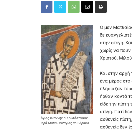
Ο μεν Ματθαίος
δε ευαγγελιστ
στην στέγη. Κα
χωρίς να πουν 
Χριστού. Μιλού
Και στην αρχή 
ένα μέρος στο 
πλησίαζαν τόσ
ήρθαν κοντά το
είδε την πίστη
στέγη. Γιατί δε
Άγιος Ιωάννης ο Χρυσόστομος.
ασθενείς πίστη,
Ιερά Μονή Παναγίας του Άρακα
ασθενείς δεν έ