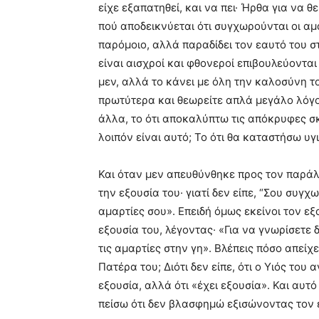
είχε εξαπατηθεί, και να πει· Ήρθα για να 
πού αποδεικνύεται ότι συγχωρούνται οι αμα
παρόμοιο, αλλά παραδίδει τον εαυτό του σ
είναι αισχροί και φθονεροί επιβουλεύονται
μεν, αλλά το κάνει με όλη την καλοσύνη το
πρωτύτερα και θεωρείτε απλά μεγάλο λόγο 
άλλα, το ότι αποκαλύπτω τις απόκρυφες σκ
λοιπόν είναι αυτό; Το ότι θα καταστήσω υ
Και όταν μεν απευθύνθηκε προς τον παράλ
την εξουσία του· γιατί δεν είπε, “Σου συγχ
αμαρτίες σου». Επειδή όμως εκείνοι τον ε
εξουσία του, λέγοντας· «Για να γνωρίσετε 
τις αμαρτίες στην γη». Βλέπεις πόσο απείχε
Πατέρα του; Διότι δεν είπε, ότι ο Υιός το
εξουσία, αλλά ότι «έχει εξουσία». Και αυτό 
πείσω ότι δεν βλασφημώ εξισώνοντας τον ε