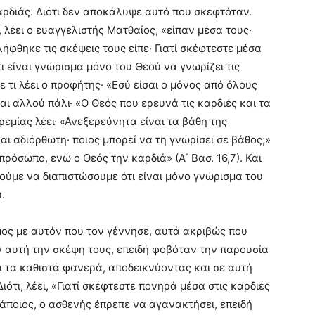
αρδιάς. Διότι δεν αποκάλυψε αυτό που σκεφτόταν.
, λέει ο ευαγγελιστής Ματθαίος, «είπαν μέσα τους·
λήφθηκε τις σκέψεις τους είπε· Γιατί σκέφτεστε μέσα
ι είναι γνώρισμα μόνο του Θεού να γνωρίζει τις
τι λέει ο προφήτης· «Εσύ είσαι ο μόνος από όλους
 και αλλού πάλι· «Ο Θεός που ερευνά τις καρδιές και τα
ρεμίας λέει· «Ανεξερεύνητα είναι τα βάθη της
ι αδιόρθωτη· ποιος μπορεί να τη γνωρίσει σε βάθος;»
 πρόσωπο, ενώ ο Θεός την καρδιά» (Α΄ Βασ. 16,7). Και
ύμε να διαπιστώσουμε ότι είναι μόνο γνώρισμα του
.
ιμος με αυτόν που τον γέννησε, αυτά ακριβώς που
ν αυτή την σκέψη τους, επειδή φοβόταν την παρουσία
ι τα καθιστά φανερά, αποδεικνύοντας και σε αυτή
ότι, λέει, «Γιατί σκέφτεστε πονηρά μέσα στις καρδιές
άποιος, ο ασθενής έπρεπε να αγανακτήσει, επειδή