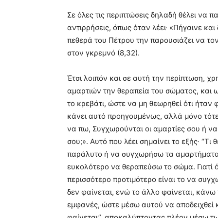
Σε όλες τις περιπτώσεις δηλαδή θέλει να π
αντιρρήσεις, όπως όταν λέει· «Πήγαινε και 
πεθερά του Πέτρου την παρουσιάζει να τον 
στον γκρεμνό (8,32).
Έτσι λοιπόν και σε αυτή την περίπτωση, χ
αμαρτιών την θεραπεία του σώματος, και ω
το κρεβάτι, ώστε να μη θεωρηθεί ότι ήταν
κάνει αυτό προηγουμένως, αλλά μόνο τότε ό
να πω, Συγχωρούνται οι αμαρτίες σου ή να
σου;». Αυτό που λέει σημαίνει το εξής· “Τ
παράλυτο ή να συγχωρήσω τα αμαρτήματα 
ευκολότερο να θεραπεύσω το σώμα. Γιατί 
περισσότερο προτιμότερο είναι το να συγ
δεν φαίνεται, ενώ το άλλο φαίνεται, κάνω
εμφανές, ώστε μέσω αυτού να αποδειχθεί κ
φαίνεται”, αποκαλύπτοντας πλέον μέσω τω