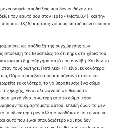
αρέχει σαφείς αποδείξεις που δεν επιδέχονται
δείξε τον εαυτό σου στον ιερέα» (Ματθ.8,4)· και την
υπηρετεί (8,15) και τους χοίρους επιτρέπει να πέσουν
ρησιμοποιεί ως απόδειξη της συγχώρεσης των
ς απόδειξη της θεραπείας το ότι πήρε στα χέρια του
 φανταστικό δημιούργημα αυτό που συνέβη. Και δεν το
ταν τους ρώτησε. Γιατί λέει· «Τι είναι ευκολότερο·
 πω, Πάρε το κρεβάτι σου και πήγαινε στον οίκο
ι θεωρείτε ευκολότερο, το να θεραπεύσω ένα σώμα
της ψυχής; Είναι ολοφάνερο ότι θεωρείτε
όσο η ψυχή είναι ανώτερη από το σώμα, τόσο
χωρηθούν τα αμαρτήματα αυτού· επειδή όμως το μεν
 το υποδεέστερο μεν αλλά οπωσδήποτε που είναι πιο
αι αυτό που είναι σπουδαιότερο και που δεν
ν έργων του αυτό που είχε λεχθεί από τον Ιωάννη,