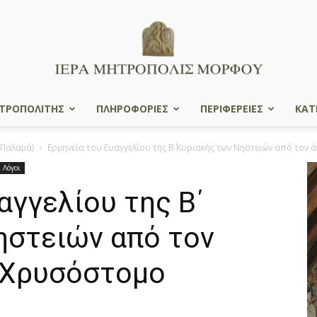
ΤΡΟΠΟΛΙΤΗΣ
ΠΛΗΡΟΦΟΡΙΕΣ
ΠΕΡΙΦΕΡΕΙΕΣ
ΚΑΤ
Ιερά
 Παλαμά)
Ερμηνεία του Ευαγγελίου της Β΄ Κυριακής των Νηστειών από τον άγ
 Λόγοι
αγγελίου της Β΄
Μητρόπολις
ηστειών από τον
ν Χρυσόστομο
Μόρφου