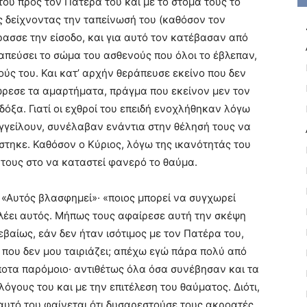
του προς τον Πατέρα του και με το στόμα τους το
ος δείχνοντας την ταπείνωσή του (καθόσον τον
σσε την είσοδο, και για αυτό τον κατέβασαν από
απεύσει το σώμα του ασθενούς που όλοι το έβλεπαν,
ύς του. Και κατ’ αρχήν θεράπευσε εκείνο που δεν
ρεσε τα αμαρτήματα, πράγμα που εκείνον μεν τον
δόξα. Γιατί οι εχθροί του επειδή ενοχλήθηκαν λόγω
αγγείλουν, συνέλαβαν ενάντια στην θέλησή τους να
στηκε. Καθόσον ο Κύριος, λόγω της ικανότητάς του
 τους στο να καταστεί φανερό το θαύμα.
 «Αυτός βλασφημεί»· «ποιος μπορεί να συγχωρεί
ι λέει αυτός. Μήπως τους αφαίρεσε αυτή την σκέψη
βεβαίως, εάν δεν ήταν ισότιμος με τον Πατέρα του,
η που δεν μου ταιριάζει; απέχω εγώ πάρα πολύ από
ίποτα παρόμοιο· αντιθέτως όλα όσα συνέβησαν και τα
λόγους του και με την επιτέλεση του θαύματος. Διότι,
 εαυτό του φαίνεται ότι δυσαρεστούσε τους ακροατές,