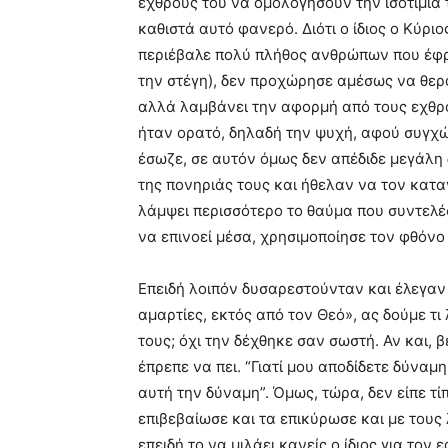
εχθρούς του να ομολογήσουν την ισοτιμία 
καθιστά αυτό φανερό. Διότι ο ίδιος ο Κύρι
περιέβαλε πολύ πλήθος ανθρώπων που έφρα
την στέγη), δεν προχώρησε αμέσως να θερ
αλλά λαμβάνει την αφορμή από τους εχθρο
ήταν ορατό, δηλαδή την ψυχή, αφού συγχώ
έσωζε, σε αυτόν όμως δεν απέδιδε μεγάλη 
της πονηριάς τους και ήθελαν να τον κατ
λάμψει περισσότερο το θαύμα που συντελέ
να επινοεί μέσα, χρησιμοποίησε τον φθόνο
Επειδή λοιπόν δυσαρεστούνταν και έλεγαν
αμαρτίες, εκτός από τον Θεό», ας δούμε τ
τους; όχι την δέχθηκε σαν σωστή. Αν και, 
έπρεπε να πει. “Γιατί μου αποδίδετε δύναμ
αυτή την δύναμη”. Όμως, τώρα, δεν είπε τ
επιβεβαίωσε και τα επικύρωσε και με τους 
επειδή το να μιλάει κανείς ο ίδιος για τον