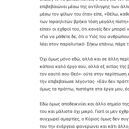
επιβεβαιώνει μέσω της αντίληψης των άλλ
μέσω τον φίλων του όταν είπε, «Θέλω, καθ
των Ισραηλιτών βρήκα τόση μεγάλη πίστη»
είπαν οι εχθροί του, ότι κανείς δεν μπορε
«Για να μάθετε δε, ότι ο Υιός του ανθρώπου
λέει στον παραλυτικό· Σήκω επάνω, πάρε το
Όχι όμως μόνο εδώ, αλλά και σε άλλη περί
κάποιο καλό έργο σου, αλλά εξ αιτίας της 
τον εαυτό σου Θεό»· ούτε στην περίπτωση 
την επιβεβαίωσε λέγοντας· «Εάν δεν πράττ
όμως τα πράττω, πιστέψτε στα έργα μου, έσ
Εδώ όμως αποδεικνύει και άλλο σημείο της 
του και μάλιστα όχι μικρό. Γιατί οι μεν εχθ
συγχωρεί αμαρτίες, ο Κύριος όμως δεν συ
του την ενέργεια φανερώνει και κάτι άλλο