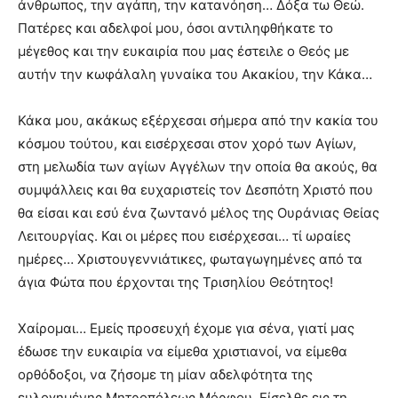
άνθρωπος, την αγάπη, την κατανόηση… Δόξα τω Θεώ.
Πατέρες και αδελφοί μου, όσοι αντιληφθήκατε το
μέγεθος και την ευκαιρία που μας έστειλε ο Θεός με
αυτήν την κωφάλαλη γυναίκα του Ακακίου, την Κάκα…
Κάκα μου, ακάκως εξέρχεσαι σήμερα από την κακία του
κόσμου τούτου, και εισέρχεσαι στον χορό των Αγίων,
στη μελωδία των αγίων Αγγέλων την οποία θα ακούς, θα
συμψάλλεις και θα ευχαριστείς τον Δεσπότη Χριστό που
θα είσαι και εσύ ένα ζωντανό μέλος της Ουράνιας Θείας
Λειτουργίας. Και οι μέρες που εισέρχεσαι… τί ωραίες
ημέρες… Χριστουγεννιάτικες, φωταγωγημένες από τα
άγια Φώτα που έρχονται της Τρισηλίου Θεότητος!
Χαίρομαι… Εμείς προσευχή έχομε για σένα, γιατί μας
έδωσε την ευκαιρία να είμεθα χριστιανοί, να είμεθα
ορθόδοξοι, να ζήσομε τη μίαν αδελφότητα της
ευλογημένης Μητροπόλεως Μόρφου. Είσελθε εις τη