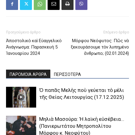
Προηγούμενο άρθρο
Επόμενο άρθρο
Ἀποστολικὸ καὶ Εὐαγγελικὸ
Μόρφου Νεόφυτος: Πῶς νὰ
Ἀνάγνωσμα: Παρασκευὴ 5
ξεκουράσουμε τὸν λυπημένο
Ἰανουαρίου 2024
ἄνθρωπο; (02.01.2024)
ΠΑΡΟΜΟΙΑ ΑΡΘΡΑ
ΠΕΡΙΣΣΟΤΕΡΑ
Ὁ παπᾶς Μελὴς ποὺ γεύεται τὸ μέλι
τῆς Θείας Λειτουργίας (17.12.2025)
Μηλιὰ Μασούρα: Ἡ λαϊκὴ εὐσέβεια…
(Πανιερωτάτου Μητροπολίτου
Μόρφου κ. Νεοφύτου)