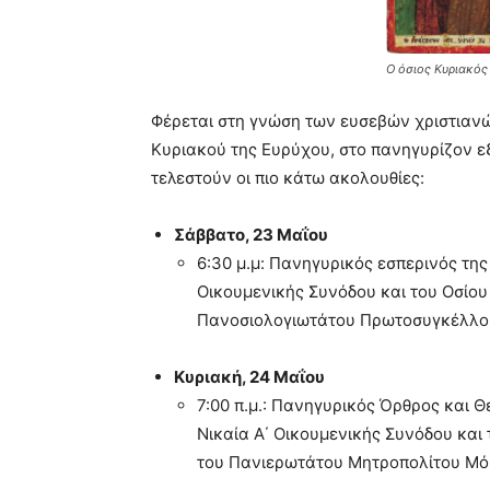
Ο όσιος Κυριακός
Φέρεται στη γνώση των ευσεβών χριστιανώ
Κυριακού της Ευρύχου
,
στο
π
ανηγυρίζον ε
τελεστούν οι πιο κάτω ακολουθίες
:
Σάββατο
, 23 Μαΐου
6:30
μ
.
μ:
Πανηγυρικός εσ
π
ερινός της
Οικουμενικής Συνόδου και του Οσίου
Πανοσιολογιωτάτου Πρωτοσυγκέλλου
Κυριακή
, 24 Μαΐου
7:00 π.
μ
.: Πανηγυρικός Όρθρος και Θ
Νικαία Α΄ Οικουμενικής Συνόδου και
του Πανιερωτάτου Μητρο
π
ολίτου Μ