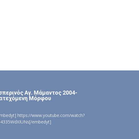
σπερινός Αγ. Μάμαντος 2004-
ατεχόμενη Μόρφου
embedyt] https://www.youtube.com/watch?
=4335WdXIUNs[/embedyt]