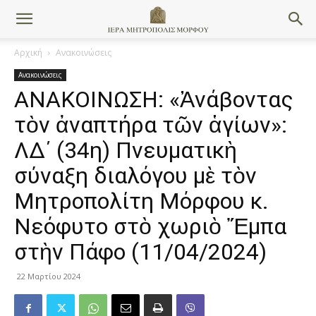
Αρχική
Ανακοινώσεις
Ανακοινώσεις
ΑΝΑΚΟΙΝΩΣΗ: «Ἀνάβοντας
τὸν ἀναπτήρα τῶν ἁγίων»:
ΛΔ΄ (34η) Πνευματικὴ
σύναξη διαλόγου μὲ τὸν
Μητροπολίτη Μόρφου κ.
Νεόφυτo στὸ χωριὸ Ἔμπα
στὴν Πάφο (11/04/2024)
22 Μαρτίου 2024