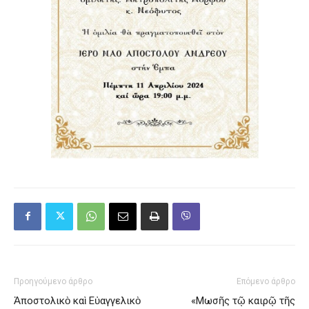
Προηγούμενο άρθρο
Επόμενο άρθρο
Ἀποστολικὸ καὶ Εὐαγγελικὸ
«Μωσῆς τῷ καιρῷ τῆς