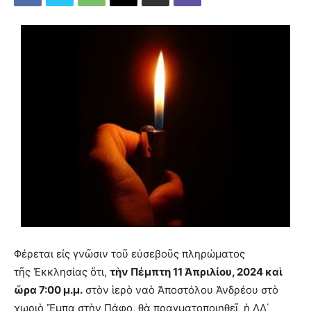
Φέρεται εἰς γνῶσιν τοῦ εὐσεβοῦς πληρώματος
τῆς Ἐκκλησίας ὅτι,
τὴν Πέμπτη 11 Ἀπριλίου, 2024 καὶ
ὥρα 7:00 μ.μ.
στὸν ἱερὸ ναὸ Ἀποστόλου Ἀνδρέου στὸ
χωριὸ Ἔμπα στὴν Πάφο, θὰ πραγματοποιηθεῖ ἡ ΛΔ΄