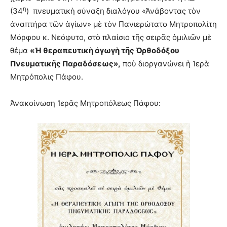
η
(34
) πνευματικὴ σύναξη διαλόγου «Ἀνάβοντας τὸν
ἀναπτήρα τῶν ἁγίων» μὲ τὸν Πανιερώτατο Μητροπολίτη
Μόρφου κ. Νεόφυτο, στὸ πλαίσιο τῆς σειρᾶς ὁμιλιῶν μὲ
θέμα
«Ἡ θεραπευτικὴ ἀγωγὴ τῆς Ὀρθοδόξου
Πνευματικῆς Παραδόσεως»,
ποὺ διοργανώνει ἡ Ἱερὰ
Μητρόπολις Πάφου.
Ἀνακοίνωση Ἱερᾶς Μητροπόλεως Πάφου: