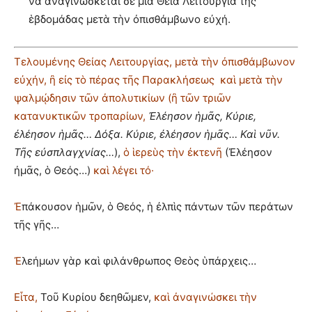
νὰ ἀναγινώσκεται σὲ μία Θεία Λειτουργία τῆς
ἑβδομάδας μετὰ τὴν ὀπισθάμβωνο εὐχή.
Τελουμένης Θείας Λειτουργίας, μετὰ τὴν ὀπισθάμβωνον
εὐχήν, ἢ εἰς τὸ πέρας τῆς Παρακλήσεως καὶ μετὰ τὴν
ψαλμῴδησιν τῶν ἀπολυτικίων (ἢ τῶν τριῶν
κατανυκτικῶν τροπαρίων,
Ἐλέησον ἡμᾶς, Κύριε,
ἐλέησον ἡμᾶς… Δόξα. Κύριε, ἐλέησον ἡμᾶς… Καὶ νῦν.
Τῆς εὐσπλαγχνίας…
),
ὁ ἱερεὺς τὴν ἐκτενῆ
(Ἐλέησον
ἠμᾶς, ὁ Θεός…)
καὶ λέγει τό·
Ἐ
πάκουσον ἡμῶν, ὁ Θεός, ἡ ἐλπὶς πάντων τῶν περάτων
τῆς γῆς…
Ἐ
λεήμων γὰρ καὶ φιλάνθρωπος Θεὸς ὑπάρχεις…
Εἶτα,
Τοῦ Κυρίου δεηθῶμεν,
καὶ ἀναγινώσκει τὴν