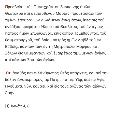
Π
ρεσβείαις τῆς Παναχράντου δεσποίνης ἡμῶν
Θεοτόκου καὶ ἀειπαρθένου Μαρίας, προστασίαις τῶν
τιμίων ἐπουρανίων Δυνάμεων ἀσωμάτων, ἱκεσίαις τοῦ
ἐνδόξου προφήτου Ἠλιοῦ τοῦ Θεσβίτου, τοῦ ἐν ἁγίοις
πατρὸς ἡμῶν Σπυρίδωνος, ἐπισκόπου Τριμιθοῦντος, τοῦ
θαυματουργοῦ, τοῦ ὁσίου πατρὸς ἡμῶν Δαβὶδ τοῦ ἐν
Εὐβοίᾳ, πάντων τῶν ἐν τῇ Μητροπόλει Μόρφου καὶ
Σόλων διαλαμψάντων καὶ ἐξαιρέτως τιμωμένων ἁγίων,
καὶ πάντων Σου τῶν ἁγίων.
Ὅ
τι ἀγαθὸς καὶ φιλάνθρωπος Θεὸς ὑπάρχεις, καὶ σοὶ τὴν
δόξαν ἀναπέμπομεν, τῷ Πατρί, καὶ τῷ Υἱῷ, καὶ τῷ Ἁγίῳ
Πνεύματι, νῦν, καὶ ἀεί, καὶ εἰς τοὺς αἰῶνας τῶν αἰώνων.
Ἀμήν.
[1]
Ἰωνᾶς
4, 8.