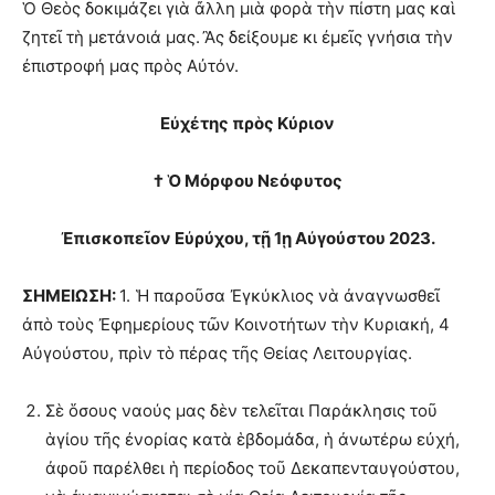
Ὁ Θεὸς δοκιμάζει γιὰ ἄλλη μιὰ φορὰ τὴν πίστη μας καὶ
ζητεῖ τὴ μετάνοιά μας. Ἂς δείξουμε κι ἐμεῖς γνήσια τὴν
ἐπιστροφή μας πρὸς Αὐτόν.
Εὐχέτης πρὸς Κύριον
† Ὁ Μόρφου Νεόφυτος
Ἐ
π
ισκο
π
εῖον Εὐρύχου
,
τῇ
1
ῃ Αὐγούστου
2023.
ΣΗΜΕΙΩΣΗ:
1. Ἡ παροῦσα Ἐγκύκλιος νὰ ἀναγνωσθεῖ
ἀπὸ τοὺς Ἐφημερίους τῶν Κοινοτήτων τὴν Κυριακή, 4
Αὐγούστου, πρὶν τὸ πέρας τῆς Θείας Λειτουργίας.
Σὲ ὅσους ναούς μας δὲν τελεῖται Παράκλησις τοῦ
ἁγίου τῆς ἐνορίας κατὰ ἑβδομάδα, ἡ ἀνωτέρω εὐχή,
ἀφοῦ παρέλθει ἡ περίοδος τοῦ Δεκαπενταυγούστου,