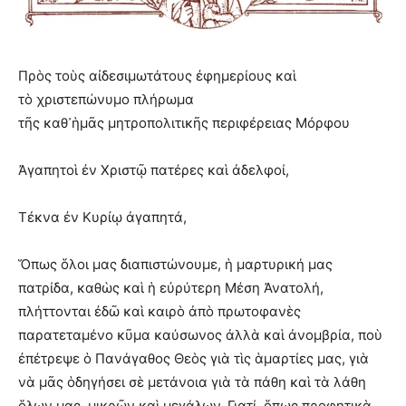
Πρὸς τοὺς αἰδεσιμωτάτους ἐφημερίους καὶ
τὸ χριστε
π
ώνυμο
π
λήρωμα
τῆς καθ᾽ἡμᾶς μητρο
π
ολιτικῆς
π
εριφέρειας Μόρφου
Ἀγαπητοὶ ἐν Χριστῷ πατέρες καὶ ἀδελφοί,
Τέκνα ἐν Κυρίῳ ἀγαπητά,
Ὅπως ὅλοι μας διαπιστώνουμε, ἡ μαρτυρική μας
πατρίδα, καθὼς καὶ ἡ εὐρύτερη Μέση Ἀνατολή,
πλήττονται ἐδῶ καὶ καιρὸ ἀπὸ πρωτοφανὲς
παρατεταμένο κῦμα καύσωνος ἀλλὰ καὶ ἀνομβρία, ποὺ
ἐπέτρεψε ὁ Πανάγαθος Θεὸς γιὰ τὶς ἁμαρτίες μας, γιὰ
νὰ μᾶς ὁδηγήσει σὲ μετάνοια γιὰ τὰ πάθη καὶ τὰ λάθη
ὅλων μας, μικρῶν καὶ μεγάλων. Γιατί, ὅπως προφητικὰ