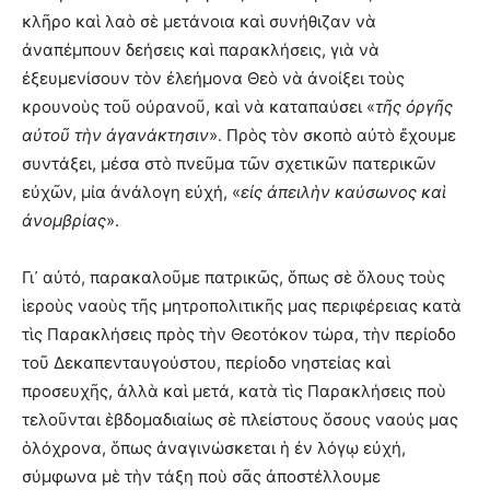
κλῆρο καὶ λαὸ σὲ μετάνοια καὶ συνήθιζαν νὰ
ἀναπέμπουν δεήσεις καὶ παρακλήσεις, γιὰ νὰ
ἐξευμενίσουν τὸν ἐλεήμονα Θεὸ νὰ ἀνοίξει τοὺς
κρουνοὺς τοῦ οὐρανοῦ, καὶ νὰ καταπαύσει «
τῆς ὀργῆς
αὐτοῦ τὴν ἀγανάκτησιν
». Πρὸς τὸν σκοπὸ αὐτὸ ἔχουμε
συντάξει, μέσα στὸ πνεῦμα τῶν σχετικῶν πατερικῶν
εὐχῶν, μία ἀνάλογη εὐχή, «
εἰς ἀπειλὴν καύσωνος καὶ
ἀνομβρίας
».
Γι᾽ αὐτό, παρακαλοῦμε πατρικῶς, ὅπως σὲ ὅλους τοὺς
ἱεροὺς ναοὺς τῆς μητροπολιτικῆς μας περιφέρειας κατὰ
τὶς Παρακλήσεις πρὸς τὴν Θεοτόκον τώρα, τὴν περίοδο
τοῦ Δεκαπενταυγούστου, περίοδο νηστείας καὶ
προσευχῆς, ἀλλὰ καὶ μετά, κατὰ τὶς Παρακλήσεις ποὺ
τελοῦνται ἑβδομαδιαίως σὲ πλείστους ὅσους ναούς μας
ὁλόχρονα, ὅπως ἀναγινώσκεται ἡ ἐν λόγῳ εὐχή,
σύμφωνα μὲ τὴν τάξη ποὺ σᾶς ἀποστέλλουμε