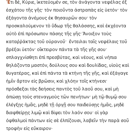
Ἔ
τι δέ, Κύριε, ἱκετεύομέν σε, τὸν ἀνάγοντα νεφέλας ἐξ
ἐσχάτου τῆς γῆς· τὸν ποιοῦντα ἀστραπὰς εἰς ὑετόν· τὸν
ἐξάγοντα ἀνέμους ἐκ θησαυρῶν σου· τὸν
προσκαλούμενον τὸ ὕδωρ τῆς θαλάσσης, καὶ ἐκχέοντα
αὐτὸ ἐπὶ πρόσωπον πάσης τῆς γῆς· Ἄνοιξον τοὺς
καταῤῥάκτας τοῦ οὐρανοῦ· ἔντειλαι ταῖς νεφέλαις τοῦ
βρέξαι ὑετόν· οἴκτειρον πάντα τὰ τῆς γῆς σου·
σπλαγχνίσθητι ἐπὶ πρεσβύτας, καὶ νέους, καὶ νήπια
θηλάζοντα μαστόν, δούλους σου καὶ δουλίδας, υἱοὺς καὶ
θυγατέρας, καὶ ἐπὶ πάντα τὰ κτήνη τῆς γῆς, καὶ ἐξάγαγε
ἡμῖν ἄρτον εἰς βρῶσιν, καὶ χλόην τοῖς κτήνεσι·
πρόσδεξαι τὰς δεήσεις παντὸς τοῦ λαοῦ σου, καὶ μὴ
ἀπώσῃ τοὺς στεναγμοὺς τῶν πενήτων· μὴ τῷ θυμῷ σου
ἐλέγξῃς ἡμᾶς, μηδὲ τῇ ὀργῇ σου παιδεύσῃς ἡμᾶς, μηδὲ
διαφθείρῃς λιμῷ καὶ δίψει τὸν λαόν σου· οἱ γὰρ
ὀφθαλμοὶ πάντων εἰς σὲ ἐλπίζουσι, λαβεῖν τὴν παρὰ σοῦ
τροφὴν εἰς εὔκαιρον·