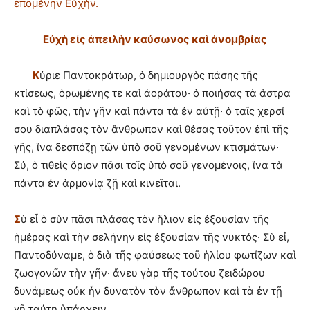
ἑπομένην Εὐχήν.
Ε
ὐ
χ
ὴ
ε
ἰ
ς
ἀ
πειλ
ὴ
ν καύσωνος καὶ ἀνομβρίας
Κ
ύριε Παντοκράτωρ, ὁ δημιουργὸς πάσης τῆς
κτίσεως, ὁρωμένης τε καὶ ἀοράτου· ὁ ποιήσας τὰ ἄστρα
καὶ τὸ φῶς, τὴν γῆν καὶ πάντα τὰ ἐν αὐτῇ· ὁ ταῖς χερσί
σου διαπλάσας τὸν ἄνθρωπον καὶ θέσας τοῦτον ἐπὶ τῆς
γῆς, ἵνα δεσπόζῃ τῶν ὑπὸ σοῦ γενομένων κτισμάτων·
Σύ, ὁ τιθεὶς ὅριον πᾶσι τοῖς ὑπὸ σοῦ γενομένοις, ἵνα τὰ
πάντα ἐν ἁρμονίᾳ ζῇ καὶ κινεῖται.
Σ
ὺ εἶ ὁ σὺν πᾶσι πλάσας τὸν ἥλιον εἰς ἐξουσίαν τῆς
ἡμέρας καὶ τὴν σελήνην εἰς ἐξουσίαν τῆς νυκτός· Σὺ εἶ,
Παντοδύναμε, ὁ διὰ τῆς φαύσεως τοῦ ἡλίου φωτίζων καὶ
ζωογονῶν τὴν γῆν· ἄνευ γὰρ τῆς τούτου ζειδώρου
δυνάμεως οὐκ ἦν δυνατὸν τὸν ἄνθρωπον καὶ τὰ ἐν τῇ
γῇ ταύτῃ ὑπάρχειν.