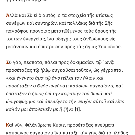
Ἀ
λλὰ καὶ Σὺ εἶ ὁ αὐτός, ὁ τὰ στοιχεῖα τῆς κτίσεως
συνέχων καὶ συντηρῶν, καὶ πολλάκις διὰ τῆς Σῆς
πανσόφου προνοίας μετατιθέμενος τοὺς ὅρους τῆς
τούτων ἐνεργείας, ἵνα ὁδηγῇς τοὺς ἀνθρώπους εἰς
μετάνοιαν καὶ ἐπιστροφὴν πρὸς τὰς ἁγίας Σου ὁδούς.
Σ
ὺ γάρ, Δέσποτα, πάλαι πρὸς δοκιμασίαν τῷ Ἰωνᾷ
προσέταξας τῷ ἡλίῳ συγκαῦσαι τοῦτον, ὡς γέγραπται·
«
κα
ὶ
ἐ
γ
έ
νετο
ἅ
μα τ
ῷ
ἀ
νατε
ῖ
λαι τ
ὸ
ν
ἥ
λιον κα
ὶ
προσ
έ
ταξεν
ὁ
Θε
ὸ
ς πνε
ύ
ματι κα
ύ
σωνι συγκα
ί
οντι
, κα
ὶ
ἐ
π
ά
ταξεν
ὁ
ἥ
λιος
ἐ
π
ὶ
τ
ὴ
ν κεφαλ
ὴ
ν το
ῦ
᾿
Ιων
ᾶ
· κα
ὶ
ὠ
λιγοψ
ύ
χησε κα
ὶ
ἀ
πελ
έ
γετο τ
ὴ
ν ψυχ
ὴ
ν α
ὐ
το
ῦ
κα
ὶ
ε
ἶ
πε·
καλ
ό
ν μοι
ἀ
ποθανε
ῖ
ν με
ἢ
ζ
ῆ
ν
» [1].
Κ
αὶ νῦν, Φιλάνθρωπε Κύριε, προσέταξας πνεύματι
καύσωνος συγκαίοντι ἵνα πατάξῃ τὴν γῆν, διὰ τὸ πλῆθος