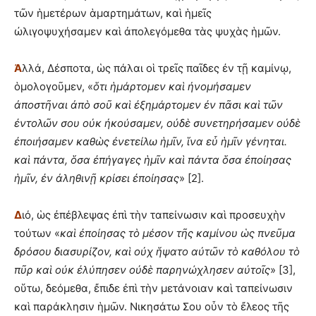
τῶν ἡμετέρων ἁμαρτημάτων, καὶ ἡμεῖς
ὠλιγοψυχήσαμεν καὶ ἀπολεγόμεθα τὰς ψυχὰς ἡμῶν.
Ἀ
λλά, Δέσποτα, ὡς πάλαι οἱ τρεῖς παῖδες ἐν τῇ καμίνῳ,
ὁμολογοῦμεν, «
ὅ
τι
ἡ
μάρτομεν κα
ὶ
ἠ
νομήσαμεν
ἀ
ποστ
ῆ
ναι
ἀ
π
ὸ
σο
ῦ
κα
ὶ
ἐ
ξημάρτομεν
ἐ
ν π
ᾶ
σι κα
ὶ
τ
ῶ
ν
ἐ
ντολ
ῶ
ν σου ο
ὐ
κ
ἠ
κούσαμεν, ο
ὐ
δ
ὲ
συνετηρήσαμεν ο
ὐ
δ
ὲ
ἐ
ποιήσαμεν καθ
ὼ
ς
ἐ
νετείλω
ἡ
μ
ῖ
ν,
ἵ
να ε
ὖ
ἡ
μ
ῖ
ν γένηται.
κα
ὶ
πάντα,
ὅ
σα
ἐ
πήγαγες
ἡ
μ
ῖ
ν κα
ὶ
πάντα
ὅ
σα
ἐ
ποίησας
ἡ
μ
ῖ
ν,
ἐ
ν
ἀ
ληθιν
ῇ
κρίσει
ἐ
ποίησας
» [2].
Δ
ιό, ὡς ἐπέβλεψας ἐπὶ τὴν ταπείνωσιν καὶ προσευχὴν
τούτων «
κα
ὶ
ἐ
ποίησ
ας
τ
ὸ
μέσον τ
ῆ
ς καμίνου
ὡ
ς πνε
ῦ
μα
δρόσου διασυρίζον, κα
ὶ
ο
ὐ
χ
ἥ
ψατο α
ὐ
τ
ῶ
ν τ
ὸ
καθόλου τ
ὸ
π
ῦ
ρ κα
ὶ
ο
ὐ
κ
ἐ
λύπησεν ο
ὐ
δ
ὲ
παρηνώχλησεν α
ὐ
το
ῖ
ς
» [3],
οὕτω, δεόμεθα, ἔπιδε ἐπὶ τὴν μετάνοιαν καὶ ταπείνωσιν
καὶ παράκλησιν ἡμῶν. Νικησάτω Σου οὖν τὸ ἔλεος τῆς