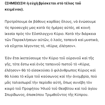
(ΣΗΜΕΙΩΣΗ: ἡ εὐχὴ βρίσκεται στὸ τέλος τοῦ
κειμένου).
Προτρέπουμε ἐκ βάθους καρδίας ὅλους, νὰ ἑνώσουμε
τὶς προσευχές μας κατὰ τὶς ἡμέρες αὐτές, σὲ κοινὴ
ἱκεσία πρὸς τὸν Εὔσπλαγχνο Κύριο. Κατὰ τὴν διάρκεια
τῶν Παρακλήσεων αὐτῶν, ὁ λαός, ταπεινὰ καὶ μυστικά,
νὰ εὔχεται λέγοντας τό, «
Κύριε, ἐλέησον
».
Ἐὰν ἔτσι ἱκετεύσουμε τὸν Κύριο τοῦ οὐρανοῦ καὶ τῆς
γῆς, τότε ἔστω καὶ ἑνὸς ταπεινοῦ πιστοῦ τὸ «
Κύριε,
ἐλέησον
» θὰ τὸ εἰσακούσει ὁ φιλάνθρωπος Κύριος καὶ
θὰ λύσει τὸ κῦμα τοῦ καύσωνος καὶ τὴν ἀνομβρία, ποὺ
μᾶς ταλαιπωρεῖ τὴν περίοδο αὐτή, ὅπως συνέβη τὸν
καιρὸ τοῦ Προφήτου Ἠλιοῦ τοῦ Θεσβίτου καὶ τοῦ ἁγίου
Σπυρίδωνος, ἐπισκόπου Τριμιθοῦντος τῆς Κύπρου.