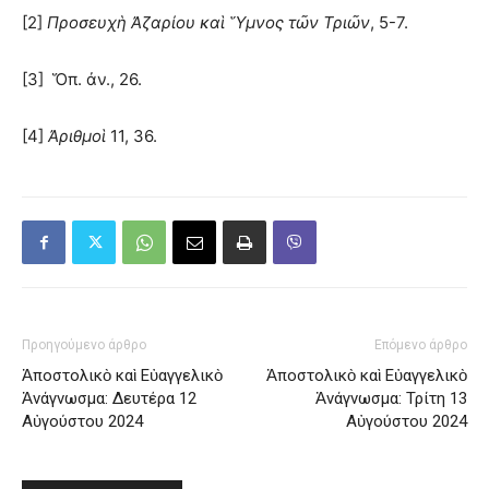
[2]
Προσευχὴ Ἀζαρίου καὶ Ὕμνος τῶν Τριῶν
, 5-7.
[3] Ὅπ. ἀν., 26.
[4]
Ἀριθμοὶ
11, 36.
Προηγούμενο άρθρο
Επόμενο άρθρο
Ἀποστολικὸ καὶ Εὐαγγελικὸ
Ἀποστολικὸ καὶ Εὐαγγελικὸ
Ἀνάγνωσμα: Δευτέρα 12
Ἀνάγνωσμα: Τρίτη 13
Αὐγούστου 2024
Αὐγούστου 2024