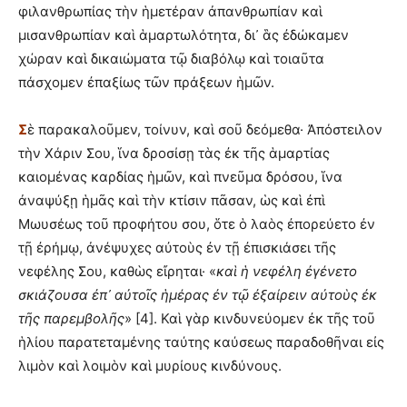
φιλανθρωπίας τὴν ἡμετέραν ἀπανθρωπίαν καὶ
μισανθρωπίαν καὶ ἁμαρτωλότητα, δι᾽ ἃς ἐδώκαμεν
χώραν καὶ δικαιώματα τῷ διαβόλῳ καὶ τοιαῦτα
πάσχομεν ἐπαξίως τῶν πράξεων ἡμῶν.
Σ
ὲ παρακαλοῦμεν, τοίνυν, καὶ σοῦ δεόμεθα· Ἀπόστειλον
τὴν Χάριν Σου, ἵνα δροσίσῃ τὰς ἐκ τῆς ἁμαρτίας
καιομένας καρδίας ἡμῶν, καὶ πνεῦμα δρόσου, ἵνα
ἀναψύξῃ ἡμᾶς καὶ τὴν κτίσιν πᾶσαν, ὡς καὶ ἐπὶ
Μωυσέως τοῦ προφήτου σου, ὅτε ὁ λαὸς ἐπορεύετο ἐν
τῇ ἐρήμῳ, ἀνέψυχες αὐτοὺς ἐν τῇ ἐπισκιάσει τῆς
νεφέλης Σου, καθὼς εἴρηται· «
κα
ὶ
ἡ
νεφέλη
ἐ
γένετο
σκιάζουσα
ἐ
π᾽
α
ὐ
το
ῖ
ς
ἡ
μέρας
ἐ
ν τ
ῷ
ἐ
ξαίρειν α
ὐ
το
ὺ
ς
ἐ
κ
τ
ῆ
ς παρεμβολ
ῆ
ς
» [4]. Καὶ γὰρ κινδυνεύομεν ἐκ τῆς τοῦ
ἡλίου παρατεταμένης ταύτης καύσεως παραδοθῆναι εἰς
λιμὸν καὶ λοιμὸν καὶ μυρίους κινδύνους.