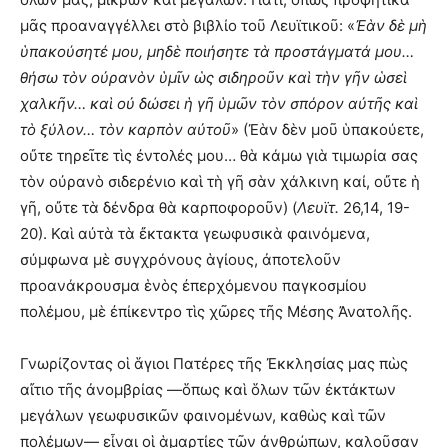
μᾶς προαναγγέλλει στὸ βιβλίο τοῦ Λευϊτικοῦ: «
Ἐὰν δὲ μὴ
ὑπακούσητέ μου, μηδὲ ποιήσητε τὰ προστάγματά μου…
θήσω τὸν οὐρανὸν ὑμῖν ὡς σιδηροῦν καὶ τὴν γῆν ὡσεὶ
χαλκῆν… καὶ οὐ δώσει ἡ γῆ ὑμῶν τὸν σπόρον αὐτῆς καὶ
τὸ ξύλον… τὸν καρπὸν αὐτοῦ
» (Ἐὰν δὲν μοῦ ὑπακούετε,
οὔτε τηρεῖτε τὶς ἐντολές μου… θὰ κάμω γιὰ τιμωρία σας
τὸν οὐρανὸ σιδερένιο καὶ τὴ γῆ σὰν χάλκινη καί, οὔτε ἡ
γῆ, οὔτε τὰ δένδρα θὰ καρποφοροῦν) (
Λευϊτ.
26,14, 19-
20). Καὶ αὐτὰ τὰ ἔκτακτα γεωφυσικὰ φαινόμενα,
σύμφωνα μὲ συγχρόνους ἁγίους, ἀποτελοῦν
προανάκρουσμα ἑνὸς ἐπερχόμενου παγκοσμίου
πολέμου, μὲ ἐπίκεντρο τὶς χῶρες τῆς Μέσης Ἀνατολῆς.
Γνωρίζοντας οἱ ἅγιοι Πατέρες τῆς Ἐκκλησίας μας πὼς
αἴτιο τῆς ἀνομβρίας —ὅπως καὶ ὅλων τῶν ἐκτάκτων
μεγάλων γεωφυσικῶν φαινομένων, καθὼς καὶ τῶν
πολέμων— εἶναι οἱ ἁμαρτίες τῶν ἀνθρώπων, καλοῦσαν