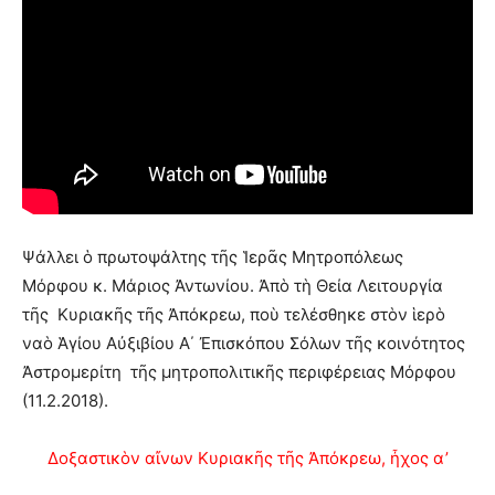
Ψάλλει ὁ πρωτοψάλτης τῆς Ἱερᾶς Μητροπόλεως
Μόρφου κ. Μάριος Ἀντωνίου. Ἀπὸ τὴ Θεία Λειτουργία
τῆς Κυριακῆς τῆς Ἀπόκρεω, ποὺ τελέσθηκε στὸν ἱερὸ
ναὸ Ἁγίου Αὐξιβίου Α΄ Ἐπισκόπου Σόλων τῆς κοινότητος
Ἀστρομερίτη τῆς μητροπολιτικῆς περιφέρειας Μόρφου
(11.2.2018).
Δοξαστικὸν αἴνων Κυριακῆς τῆς Ἀπόκρεω, ἦχος α’