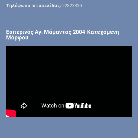
Τηλέφωνο Ιστοσελίδας:
22823330
Εσπερινός Αγ. Μάμαντος 2004-Κατεχόμενη
Μόρφου