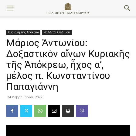
Κυριακή της Απόκρεω
Ψαλῶ τῷ Θεῷ μου
Μάριος Ἀντωνίου:
Δοξαστικὸν αἴνων Κυριακῆς
τῆς Ἀπόκρεω, ἦχος α’,
μέλος π. Κωνσταντίνου
Παπαγιάννη
24 Φεβρουαρίου 2022