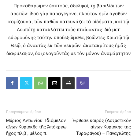
Προκαθάρωμεν ἑαυτούς, ἀδελφοί, τῇ βασιλίδι τῶν
ἀρετῶν· ἰδοὺ γὰρ παραγέγονε, πλοῦτον ἡμῖν ἀγαθῶν
κομίζουσα, τῶν παθῶν κατευνάζει τὰ οἰδήματα, καὶ τῷ
Δεσπότῃ καταλλάττει τοὺς πταίσαντας· διὸ μετ’
εὐφροσύνης ταύτην ὑποδεξώμεθα, βοῶντες Χριστῷ τῷ
Θεῷ, ὁ ἀναστὰς ἐκ τῶν νεκρῶν, ἀκατακρίτους ἡμᾶς
διαφύλαξον, δοξολογοῦντάς σε τὸν μόνον ἀναμάρτητον
Προηγούμενο άρθρο
Επόμενο άρθρο
Μάριος Ἀντωνίου: Ἰδιόμελον
Έφθασε καιρός (Δοξαστικόν
αἴνων Κυριακῆς τῆς Ἀπόκρεω,
αίνων Κυριακής της
ἦχος πλ.β΄, μέλος π.
Τυροφάγου) – Παναγιώτης