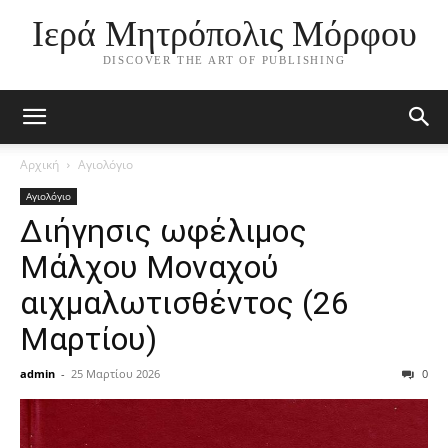
Ιερά Μητρόπολις Μόρφου
DISCOVER THE ART OF PUBLISHING
Αρχική
Αγιολόγιο
Αγιολόγιο
Διήγησις ωφέλιμος
Μάλχου Μοναχού
αιχμαλωτισθέντος (26
Μαρτίου)
admin
-
25 Μαρτίου 2026
0