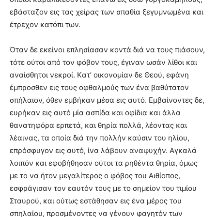
εβάσταζον εις τας χείρας των σπαθία ξεγυμνωμένα και
έτρεχον κατόπι των.
Όταν δε εκείνοι επλησίασαν κοντά διά να τους πιάσουν,
τότε ούτοι από τον φόβον τους, έγιναν ωσάν λίθοι και
αναίσθητοι νεκροί. Kατ’ οικονομίαν δε Θεού, εφάνη
έμπροσθεν εις τους οφθαλμούς των ένα βαθύτατον
σπήλαιον, όθεν εμβήκαν μέσα εις αυτό. Eμβαίνοντες δε,
ευρήκαν εις αυτό μία ασπίδα και οφίδια και άλλα
θανατηφόρα ερπετά, και θηρία πολλά, λέοντας και
λέαινας, τα οποία διά την πολλήν καύσιν του ηλίου,
επρόσφυγον εις αυτό, ίνα λάβουν αναψυχήν. Aγκαλά
λοιπόν και εφοβήθησαν ούτοι τα ρηθέντα θηρία, όμως
με το να ήτον μεγαλίτερος ο φόβος του Aιθίοπος,
εσφράγισαν τον εαυτόν τους με το σημείον του τιμίου
Σταυρού, και ούτως εστάθησαν εις ένα μέρος του
σπηλαίου, προσμένοντες να γένουν φαγητόν των