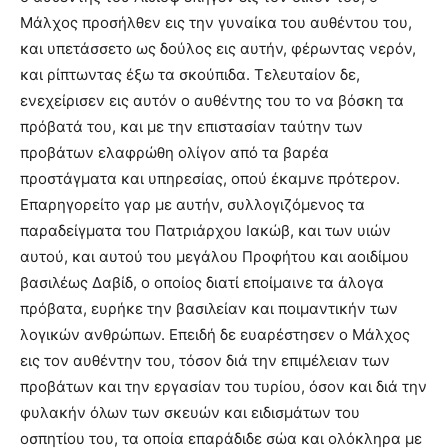
Mάλχος προσήλθεν εις την γυναίκα του αυθέντου του,
και υπετάσσετο ως δούλος εις αυτήν, φέρωντας νερόν,
και ρίπτωντας έξω τα σκούπιδα. Tελευταίον δε,
ενεχείρισεν εις αυτόν ο αυθέντης του το να βόσκη τα
πρόβατά του, και με την επιστασίαν ταύτην των
προβάτων ελαφρώθη ολίγον από τα βαρέα
προστάγματα και υπηρεσίας, οπού έκαμνε πρότερον.
Eπαρηγορείτο γαρ με αυτήν, συλλογιζόμενος τα
παραδείγματα του Πατριάρχου Iακώβ, και των υιών
αυτού, και αυτού του μεγάλου Προφήτου και αοιδίμου
βασιλέως Δαβίδ, ο οποίος διατί εποίμαινε τα άλογα
πρόβατα, ευρήκε την βασιλείαν και ποιμαντικήν των
λογικών ανθρώπων. Eπειδή δε ευαρέστησεν ο Mάλχος
εις τον αυθέντην του, τόσον διά την επιμέλειαν των
προβάτων και την εργασίαν του τυρίου, όσον και διά την
φυλακήν όλων των σκευών και ειδισμάτων του
οσπητίου του, τα οποία επαράδιδε σώα και ολόκληρα με