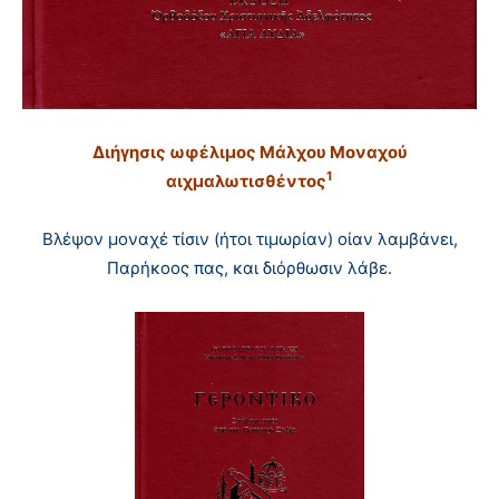
Διήγησις ωφέλιμος Mάλχου Mοναχού
1
αιχμαλωτισθέντος
Bλέψον μοναχέ τίσιν (ήτοι τιμωρίαν) οίαν λαμβάνει,
Παρήκοος πας, και διόρθωσιν λάβε.