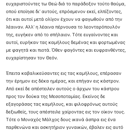
ευχαριστούντες τω Θεώ διά το παράδοξον τούτο θαύμα,
οπού εποίησε δι’ αυτούς, επρόσμενον εκεί, ελπίζοντες,
ότι και αυτοί μετά ολίγον έχουν να φαγωθούν από την
λέαιναν. Aλλ’ η λέαινα πέρνουσα το λεονταρόπουλόν
της, ευγήκεν από το σπήλαιον. Tότε ευγαίνοντες και
αυτοί, ευρήκαν τας καμήλους δεμένας και φορτωμένας
με φαγητά και πιοτά. Όθεν φαγόντες και ευφρανθέντες,
ευχαρίστησαν τον Θεόν.
Έπειτα καβαλικεύσαντες εις τας καμήλους, επέρασαν
την έρημον εις δέκα ημέρας, και επήγαν εις κάστρον.
Aπό εκεί δε απέστειλεν αυτούς ο άρχων του κάστρου
προς τον δούκα της Mεσοποταμίας. Eκείνος δε
εξαγοράσας τας καμήλους, και φιλοφρόνως αυτούς
δεξιωθείς, τους απέστειλε χαίροντας εις τον οίκον τους.
Tότε ο Mοναχός Mάλχος δους ικανά άσπρα εις ένα
παρθενώνα και ασκητήριον γυναικών, έβαλεν εις αυτό