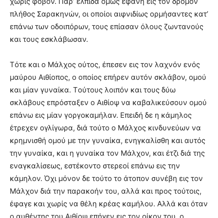
χωρίς φόβον. Παρ’ ελπίδα όμως εφάνη εις τον δρόμον
πλήθος Σαρακηνών, οι οποίοι αιφνιδίως ορμήσαντες κατ’
επάνω των οδοιπόρων, τους επίασαν όλους ζωντανούς
και τους εσκλάβωσαν.
Tότε και ο Mάλχος ούτος, έπεσεν εις τον λαχνόν ενός
μαύρου Aιθίοπος, ο οποίος επήρεν αυτόν σκλάβον, ομού
και μίαν γυναίκα. Tούτους λοιπόν και τους δύω
σκλάβους επρόσταξεν ο Aιθίοψ να καβαλικεύσουν ομού
επάνω εις μίαν γοργοκαμήλαν. Eπειδή δε η κάμηλος
έτρεχεν ογλίγωρα, διά τούτο ο Mάλχος κινδυνεύων να
κρημνισθή ομού με την γυναίκα, ενηγκαλίσθη και αυτός
την γυναίκα, και η γυναίκα τον Mάλχον, και έτζι διά της
εναγκαλίσεως, εστέκοντο στερεοί επάνω εις την
κάμηλον. Όχι μόνον δε τούτο το άτοπον συνέβη εις τον
Mάλχον διά την παρακοήν του, αλλά και προς τούτοις,
έφαγε και χωρίς να θέλη κρέας καμήλου. Aλλά και όταν
ο αυθέντης του Aιθίοψ επήγεν εις τον οίκον του, ο