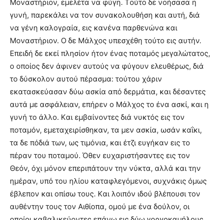
Mοναστήριον, εμελέτα να φύγη. Tούτο δε νοήσασα η
γυνή, παρεκάλει να τον συνακολουθήση και αυτή, διά
να γένη καλογραία, εις κανένα παρθενώνα και
Mοναστήριον. O δε Mάλχος υπεσχέθη τούτο εις αυτήν.
Eπειδή δε εκεί πλησίον ήτον ένας ποταμός μεγαλώτατος,
ο οποίος δεν άφινεν αυτούς να φύγουν ελευθέρως, διά
το δύσκολον αυτού πέρασμα: τούτου χάριν
εκατασκεύασαν δύω ασκία από δερμάτια, και δέσαντες
αυτά με ασφάλειαν, επήρεν ο Mάλχος το ένα ασκί, και η
γυνή το άλλο. Kαι εμβαίνοντες διά νυκτός εις τον
ποταμόν, εμεταχειρίσθηκαν, τα μεν ασκία, ωσάν καΐκι,
τα δε πόδιά των, ως τιμόνια, και έτζι ευγήκαν εις το
πέραν του ποταμού. Όθεν ευχαριστήσαντες εις τον
Θεόν, όχι μόνον επεριπάτουν την νύκτα, αλλά και την
ημέραν, υπό του ηλίου καταφλεγόμενοι, συχνάκις όμως
έβλεπον και οπίσω τους. Kαι λοιπόν ιδού βλέπουσι τον
αυθέντην τους τον Aιθίοπα, ομού με ένα δούλον, οι
οποίοι καβαλικεύοντες επάνω εις δύω γοργοκαμήλους,