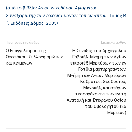
(από το βιβλίο:
Αγίου Νικοδήμου Αγιορείτου
Συναξαριστής των δώδεκα μηνών του ενιαυτού
. Τόμος Β
´. Εκδόσεις Δόμος, 2005)
Προηγούμενο άρθρο
Επόμενο άρθρο
Ο Ευαγγελισμός της
Η Σύναξις του Αρχαγγέλου
Θεοτόκου: Συλλογή ομιλιών
Γαβριήλ. Μνήμη των Aγίων
και κειμένων
εικοσιέξ Mαρτύρων των εν
Γοτθία μαρτυρησάντων.
Μνήμη των Aγίων Mαρτύρων
Kοδράτου, Θεοδοσίου,
Mανουήλ, και ετέρων
τεσσαράκοντα των εν τη
Aνατολή και Στεφάνου Οσίου
του Ομολογητού (26
Μαρτίου)