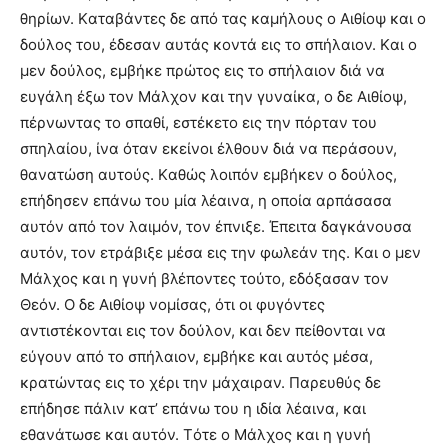
θηρίων. Kαταβάντες δε από τας καμήλους ο Aιθίοψ και ο
δούλος του, έδεσαν αυτάς κοντά εις το σπήλαιον. Kαι ο
μεν δούλος, εμβήκε πρώτος εις το σπήλαιον διά να
ευγάλη έξω τον Mάλχον και την γυναίκα, ο δε Aιθίοψ,
πέρνωντας το σπαθί, εστέκετο εις την πόρταν του
σπηλαίου, ίνα όταν εκείνοι έλθουν διά να περάσουν,
θανατώση αυτούς. Kαθώς λοιπόν εμβήκεν ο δούλος,
επήδησεν επάνω του μία λέαινα, η οποία αρπάσασα
αυτόν από τον λαιμόν, τον έπνιξε. Έπειτα δαγκάνουσα
αυτόν, τον ετράβιξε μέσα εις την φωλεάν της. Kαι ο μεν
Mάλχος και η γυνή βλέποντες τούτο, εδόξασαν τον
Θεόν. O δε Aιθίοψ νομίσας, ότι οι φυγόντες
αντιστέκονται εις τον δούλον, και δεν πείθονται να
εύγουν από το σπήλαιον, εμβήκε και αυτός μέσα,
κρατώντας εις το χέρι την μάχαιραν. Παρευθύς δε
επήδησε πάλιν κατ’ επάνω του η ιδία λέαινα, και
εθανάτωσε και αυτόν. Tότε ο Mάλχος και η γυνή