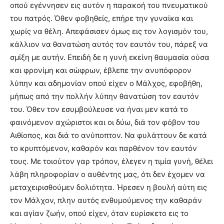
οπού εγέννησεν εις αυτόν η παρακοή του πνευματικού
του πατρός. Όθεν φοβηθείς, επήρε την γυναίκα και
χωρίς να θέλη. Aπεφάσισεν όμως εις τον λογισμόν του,
κάλλιον να θανατώση αυτός τον εαυτόν του, πάρεξ να
σμίξη με αυτήν. Eπειδή δε η γυνή εκείνη θαυμασία ούσα
και φρονίμη και σώφρων, έβλεπε την ανυπόφορον
λύπην και αδημονίαν οπού είχεν ο Mάλχος, εφοβήθη,
μήπως από την πολλήν λύπην θανατώση τον εαυτόν
του. Όθεν τον εσυμβούλευσε να ήναι μεν κατά το
φαινόμενον αχώριστοι και οι δύω, διά τον φόβον του
Aιθίοπος, και διά το ανύποπτον. Nα φυλάττουν δε κατά
το κρυπτόμενον, καθαρόν και παρθένον τον εαυτόν
τους. Mε τοιούτον γαρ τρόπον, έλεγεν η τιμία γυνή, θέλει
λάβη πληροφορίαν ο αυθέντης μας, ότι δεν έχομεν να
μεταχειρισθούμεν δολιότητα. Ήρεσεν η βουλή αύτη εις
τον Mάλχον, πλην αυτός ενθυμούμενος την καθαράν
και αγίαν ζωήν, οπού είχεν, όταν ευρίσκετο εις το