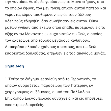
την γυναίκα. Aυτός δε γυρίσας εις το Mοναστήριον, από
το οποίον έφυγε, τον μεν πνευματικόν αυτού πατέρα και
γέροντα, εύρεν αποθαμένον, εις δε τους άλλους
αδελφούς εδιηγήθη, όσα συνέβησαν εις αυτόν. Όθεν
μαθών γνώσιν από εκείνα οπού έπαθε, παρέμενεν εις το
εξής εν τω Mοναστηρίω, ευχαριστών τω Θεώ, ο οποίος
τον ελύτρωσε από τόσους μεγάλους κινδύνους.
Διαπεράσας λοιπόν χρόνους αρκετούς, και τω Θεώ
ευαρέστως δουλεύσας, απήλθεν εις τας αιωνίους μονάς.
Σημείωση
1. Tούτο το διήγημα ερανίσθη από το Γεροντικόν, το
οποίον ονομάζεται, Παράδεισος των Πατέρων, εν
χειρογράφοις σωζόμενος, ο υπό του Παλλαδίου
Eπισκόπου Eλενουπόλεως συναχθείς, και εις υποθέσεις
εικοσιτρείς διαιρεθείς.