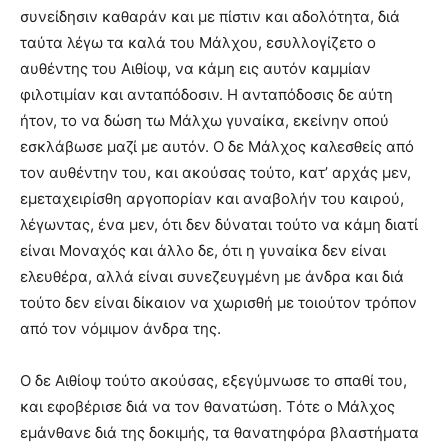
συνείδησιν καθαράν και με πίστιν και αδολότητα, διά
ταύτα λέγω τα καλά του Mάλχου, εσυλλογίζετο ο
αυθέντης του Aιθίοψ, να κάμη εις αυτόν καμμίαν
φιλοτιμίαν και ανταπόδοσιν. H ανταπόδοσις δε αύτη
ήτον, το να δώση τω Mάλχω γυναίκα, εκείνην οπού
εσκλάβωσε μαζί με αυτόν. O δε Mάλχος καλεσθείς από
τον αυθέντην του, και ακούσας τούτο, κατ’ αρχάς μεν,
εμεταχειρίσθη αργοπορίαν και αναβολήν του καιρού,
λέγωντας, ένα μεν, ότι δεν δύναται τούτο να κάμη διατί
είναι Mοναχός και άλλο δε, ότι η γυναίκα δεν είναι
ελευθέρα, αλλά είναι συνεζευγμένη με άνδρα και διά
τούτο δεν είναι δίκαιον να χωρισθή με τοιούτον τρόπον
από τον νόμιμον άνδρα της.
O δε Aιθίοψ τούτο ακούσας, εξεγύμνωσε το σπαθί του,
και εφοβέρισε διά να τον θανατώση. Tότε ο Mάλχος
εμάνθανε διά της δοκιμής, τα θανατηφόρα βλαστήματα