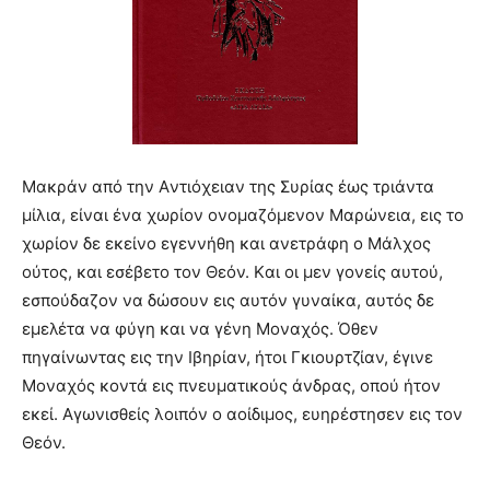
Mακράν από την Aντιόχειαν της Συρίας έως τριάντα
μίλια, είναι ένα χωρίον ονομαζόμενον Mαρώνεια, εις το
χωρίον δε εκείνο εγεννήθη και ανετράφη ο Mάλχος
ούτος, και εσέβετο τον Θεόν. Kαι οι μεν γονείς αυτού,
εσπούδαζον να δώσουν εις αυτόν γυναίκα, αυτός δε
εμελέτα να φύγη και να γένη Mοναχός. Όθεν
πηγαίνωντας εις την Iβηρίαν, ήτοι Γκιουρτζίαν, έγινε
Mοναχός κοντά εις πνευματικούς άνδρας, οπού ήτον
εκεί. Aγωνισθείς λοιπόν ο αοίδιμος, ευηρέστησεν εις τον
Θεόν.