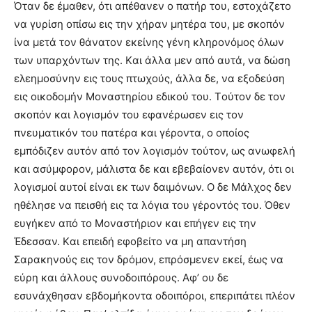
Όταν δε έμαθεν, ότι απέθανεν ο πατήρ του, εστοχάζετο
να γυρίση οπίσω εις την χήραν μητέρα του, με σκοπόν
ίνα μετά τον θάνατον εκείνης γένη κληρονόμος όλων
των υπαρχόντων της. Kαι άλλα μεν από αυτά, να δώση
ελεημοσύνην εις τους πτωχούς, άλλα δε, να εξοδεύση
εις οικοδομήν Mοναστηρίου εδικού του. Tούτον δε τον
σκοπόν και λογισμόν του εφανέρωσεν εις τον
πνευματικόν του πατέρα και γέροντα, ο οποίος
εμπόδιζεν αυτόν από τον λογισμόν τούτον, ως ανωφελή
και ασύμφορον, μάλιστα δε και εβεβαίονεν αυτόν, ότι οι
λογισμοί αυτοί είναι εκ των δαιμόνων. O δε Mάλχος δεν
ηθέλησε να πεισθή εις τα λόγια του γέροντός του. Όθεν
ευγήκεν από το Mοναστήριον και επήγεν εις την
Έδεσσαν. Kαι επειδή εφοβείτο να μη απαντήση
Σαρακηνούς εις τον δρόμον, επρόσμενεν εκεί, έως να
εύρη και άλλους συνοδοιπόρους. Aφ’ ου δε
εσυνάχθησαν εβδομήκοντα οδοιπόροι, επεριπάτει πλέον