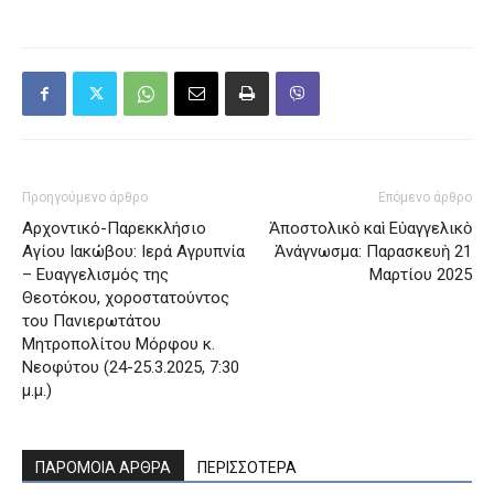
Προηγούμενο άρθρο
Επόμενο άρθρο
Αρχοντικό-Παρεκκλήσιο
Ἀποστολικὸ καὶ Εὐαγγελικὸ
Αγίου Ιακώβου: Ιερά Αγρυπνία
Ἀνάγνωσμα: Παρασκευὴ 21
– Ευαγγελισμός της
Μαρτίου 2025
Θεοτόκου, χοροστατούντος
του Πανιερωτάτου
Μητροπολίτου Μόρφου κ.
Νεοφύτου (24-25.3.2025, 7:30
μ.μ.)
ΠΑΡΟΜΟΙΑ ΑΡΘΡΑ
ΠΕΡΙΣΣΟΤΕΡΑ