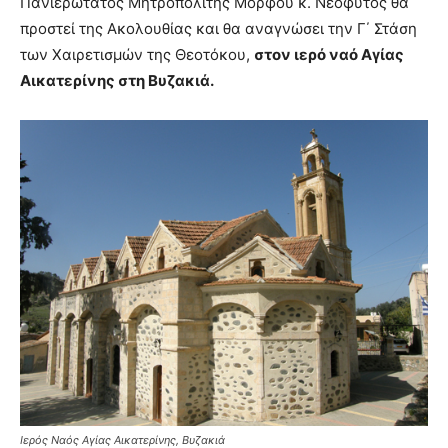
Πανιερώτατος Μητροπολίτης Μόρφου κ. Νεόφυτος θα
προστεί της Ακολουθίας και θα αναγνώσει την Γ΄ Στάση
των Χαιρετισμών της Θεοτόκου,
στον ιερό ναό Αγίας
Αικατερίνης στη Βυζακιά.
Ιερός Ναός Αγίας Αικατερίνης, Βυζακιά