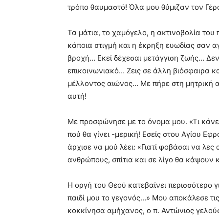
τρόπο θαυμαστό! Όλα μου θύμιζαν τον Γέρ
Τα μάτια, το χαμόγελο, η ακτινοβολία το
κάποια στιγμή και η έκρηξη ευωδίας σαν 
βροχή… Εκεί δέχεσαι μετάγγιση ζωής… Δεν
επικοινωνιακό… Ζεις σε άλλη βιόσφαιρα κ
μέλλοντος αιώνος… Με πήρε στη μητρική α
αυτή!
Με προσφώνησε με το όνομα μου. «Τι κάνε
πού θα γίνει -μερική! Εσείς στου Αγίου Εφ
άρχισε να μού λέει: «Γιατί φοβάσαι να λες
ανθρώπους, σπίτια και σε λίγο θα κάψουν 
Η οργή του Θεού κατεβαίνει περισσότερο γ
παιδί μου το γεγονός…» Μου αποκάλεσε τι
κοκκίνησα αμήχανος, ο π. Αντώνιος γελού