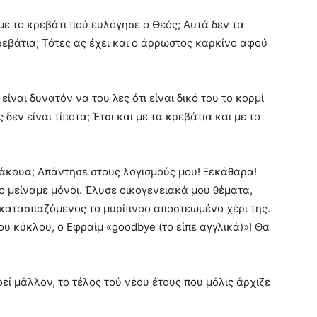
με το κρεβάτι πού ευλόγησε ο Θεός; Αυτά δεν τα
εβάτια; Τότες ας έχει και ο άρρωστος καρκίνο αφού
 είναι δυνατόν να του λες ότι είναι δικό του το κορμί
 δεν είναι τίποτα; Έτσι και με τα κρεβάτια και με το
άκουα; Απάντησε στους λογισμούς μου! Ξεκάθαρα!
ο μείναμε μόνοι. Έλυσε οικογενειακά μου θέματα,
ατασπαζόμενος το μυρίπνοο αποστεωμένο χέρι της.
ου κύκλου, ο Εφραίμ «goodbye (το είπε αγγλικά)»! Θα
οεί μάλλον, το τέλος τού νέου έτους που μόλις άρχιζε