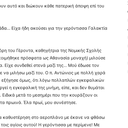
υν αυτό και διώκουν κάθε πατερική άποψη επί του
άδα… Είχα ήδη ακούσει για την γερόντισσα Γαλακτία
ρη του Γέροντα, καθηγήτρια της Νομικής Σχολής
κοιμήθηκε πρόσφατα ως Αθανασία μοναχή) μιλούσε
α. Είχε συνδεθεί στενά μαζί της… Μού έδωσε τον
πε να μιλήσω μαζί του. Ο π. Αντώνιος με πολλή χαρά
ύ εξήγησε όμως, ότι λόγω πολλαπλών εγκεφαλικών
γεί η εγκεφαλική της μνήμη, είπε, και δεν θυμάται
. Ειδικά μετά το μεσημέρι που την κουράζουν οι
 τα πρωινά. Έλα πρωί, μου συνέστησε.
μια καθυστέρηση στο αεροπλάνο με έκανε να φθάσω
τοις αγίοις αυτού! Η γερόντισσα με περίμενε! Με