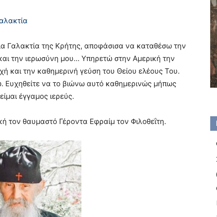
Γαλακτία
ία Γαλακτία της Κρήτης, αποφάσισα να καταθέσω την
 και την ιερωσύνη μου… Υπηρετώ στην Αμερική την
οχή και την καθημερινή γεύση του Θείου ελέους Του.
ω. Ευχηθείτε να το βιώνω αυτό καθημερινώς μήπως
είμαι έγγαμος ιερεύς.
κή τον θαυμαστό Γέροντα Εφραίμ τον Φιλοθεΐτη.