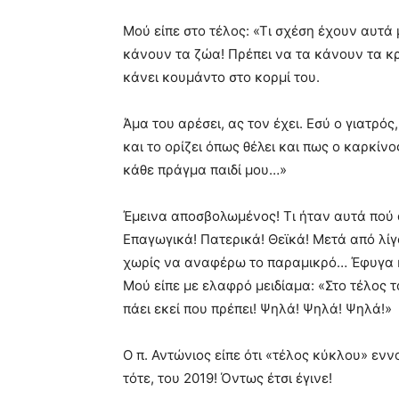
Μού είπε στο τέλος: «Τι σχέση έχουν αυτά 
κάνουν τα ζώα! Πρέπει να τα κάνουν τα κρ
κάνει κουμάντο στο κορμί του.
Άμα του αρέσει, ας τον έχει. Εσύ ο γιατρός,
και το ορίζει όπως θέλει και πως ο καρκίνος
κάθε πράγμα παιδί μου…»
Έμεινα αποσβολωμένος! Τι ήταν αυτά πού 
Επαγωγικά! Πατερικά! Θεϊκά! Μετά από λίγ
χωρίς να αναφέρω το παραμικρό… Έφυγα κ
Μού είπε με ελαφρό μειδίαμα: «Στο τέλος τ
πάει εκεί που πρέπει! Ψηλά! Ψηλά! Ψηλά!»
Ο π. Αντώνιος είπε ότι «τέλος κύκλου» ενν
τότε, του 2019! Όντως έτσι έγινε!