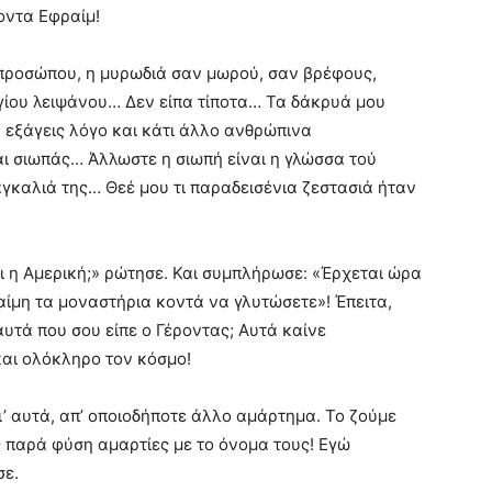
οντα Εφραίμ!
υ προσώπου, η μυρωδιά σαν μωρού, σαν βρέφους,
αγίου λειψάνου… Δεν είπα τίποτα… Τα δάκρυά μου
 εξάγεις λόγο και κάτι άλλο ανθρώπινα
αι σιωπάς… Άλλωστε η σιωπή είναι η γλώσσα τού
γκαλιά της… Θεέ μου τι παραδεισένια ζεστασιά ήταν
ι η Αμερική;» ρώτησε. Και συμπλήρωσε: «Έρχεται ώρα
ραίμη τα μοναστήρια κοντά να γλυτώσετε»! Έπειτα,
 αυτά που σου είπε ο Γέροντας; Αυτά καίνε
και ολόκληρο τον κόσμο!
ι’ αυτά, απ’ οποιοδήποτε άλλο αμάρτημα. Το ζούμε
ς παρά φύση αμαρτίες με το όνομα τους! Εγώ
σε.