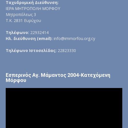
Ταχυδρομική Διεύθυνση:
ΙΕΡΑ ΜΗΤΡΟΠΟΛΗ ΜΟΡΦΟΥ
Μητροπόλεως 3
Τ.Κ. 2831 Ευρύχου
Τηλέφωνο:
22932414
Ηλ. διεύθυνση (email):
info@immorfou.org.cy
Τηλέφωνο Ιστοσελίδας:
22823330
Εσπερινός Αγ. Μάμαντος 2004-Κατεχόμενη
Μόρφου