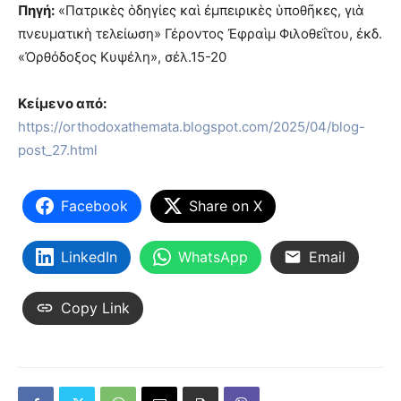
Πηγή:
«Πατρικὲς ὁδηγίες καὶ ἐμπειρικὲς ὑποθῆκες, γιὰ
πνευματικὴ τελείωση» Γέροντος Ἐφραὶμ Φιλοθεΐτου, ἐκδ.
«Ὀρθόδοξος Κυψέλη», σέλ.15-20
Κείμενο από:
https://orthodoxathemata.blogspot.com/2025/04/blog-
post_27.html
Facebook
Share on X
LinkedIn
WhatsApp
Email
Copy Link