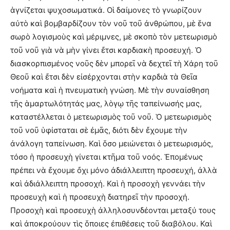
ἁγνίζεται ψυχοσωματικά. Οἱ δαίμονες τὸ γνωρίζουν
αὐτὸ καὶ βομβαρδίζουν τὸν νοῦ τοῦ ἀνθρώπου, μὲ ἕνα
σωρὸ λογισμοὺς καὶ μέριμνες, μὲ σκοπὸ τὸν μετεωρισμὸ
τοῦ νοῦ γιὰ νὰ μὴν γίνει ἔτσι καρδιακὴ προσευχή. Ὁ
διασκορπισμένος νοῦς δὲν μπορεῖ νὰ δεχτεῖ τὴ Χάρη τοῦ
Θεοῦ καὶ ἔτσι δὲν εἰσέρχονται στὴν καρδιὰ τὰ Θεῖα
νοήματα καὶ ἡ πνευματικὴ γνώση. Μὲ τὴν συναίσθηση
τῆς ἁμαρτωλότητάς μας, λὸγῳ τῆς ταπείνωσής μας,
καταστέλλεται ὁ μετεωρισμὸς τοῦ νοῦ. Ὁ μετεωρισμὸς
τοῦ νοῦ ὑφίσταται σὲ ἐμᾶς, διότι δὲν ἔχουμε τὴν
ἀνάλογη ταπείνωση. Καὶ ὅσο μειώνεται ὁ μετεωρισμός,
τόσο ἡ προσευχὴ γίνεται κτῆμα τοῦ νοός. Ἑπομένως
πρέπει νὰ ἔχουμε ὄχι μόνο ἀδιάλλειπτη προσευχή, ἀλλὰ
καὶ ἀδιάλλειπτη προσοχή. Καὶ ἡ προσοχὴ γεννάει τὴν
προσευχὴ καὶ ἡ προσευχὴ διατηρεῖ τὴν προσοχή.
Προσοχὴ καὶ προσευχὴ ἀλληλοσυνδέονται μεταξύ τους
καὶ ἀποκρούουν τὶς ὅποιες ἐπιθέσεις τοῦ διαβόλου. Καὶ