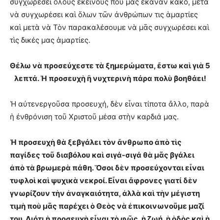
συγχωρέσει ὅλους ἐκείνους ποὺ μᾶς ἔκαναν κακό, μετὰ
νὰ συγχωρέσει καὶ ὅλων τῶν ἀνθρώπων τις ἁμαρτίες
καὶ μετὰ νὰ Τὸν παρακαλέσουμε νὰ μᾶς συγχωρέσει καὶ
τὶς δικές μας ἁμαρτίες.
Θέλω νὰ προσεύχεστε τὰ ξημερώματα, ἔστω καὶ γιὰ 5
λεπτά. Ἡ προσευχὴ ἢ νυχτερινὴ πάρα πολὺ βοηθάει!
Ἡ αὐτενεργοῦσα προσευχή, δὲν εἶναι τίποτα ἄλλο, παρὰ
ἡ ἐνθρόνιση τοῦ Χριστοῦ μέσα στὴν καρδιά μας.
Ἡ προσευχὴ θὰ ξεβγάλει τὸν ἄνθρωπο ἀπὸ τὶς
παγίδες τοῦ διαβόλου καὶ σιγά-σιγά θὰ μᾶς βγάλει
ἀπὸ τὰ βρωμερὰ πάθη. Ὅσοι δὲν προσεύχονται εἶναι
τυφλοὶ καὶ ψυχικὰ νεκροί. Εἶναι ἄφρονες γιατί δὲν
γνωρίζουν τὴν ἀναγκαιότητα, ἀλλὰ καὶ τὴν μέγιστη
τιμὴ ποὺ μᾶς παρέχει ὁ Θεὸς νὰ ἐπικοινωνοῦμε μαζί
του. Διότι ἡ προσευχὴ εἶναι τὸ φῶς, ἡ ζωή, ἡ ὁδὸς καὶ ἡ