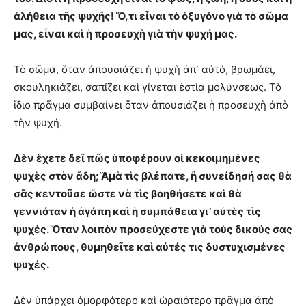
ἀλήθεια τῆς ψυχῆς! Ὅ,τι εἶναι τὸ ὀξυγόνο γιὰ τὸ σῶμα
μας, εἶναι καὶ ἡ προσευχὴ γιὰ τὴν ψυχή μας.
Τὸ σῶμα, ὅταν ἀπουσιάζει ἡ ψυχὴ ἀπ᾿ αὐτό, βρωμάει,
σκουληκιάζει, σαπίζει καὶ γίνεται ἑστία μολύνσεως. Τὸ
ἴδιο πρᾶγμα συμβαίνει ὅταν ἀπουσιάζει ἡ προσευχὴ ἀπὸ
τὴν ψυχή.
Δὲν ἔχετε δεῖ πῶς ὑποφέρουν οἱ κεκοιμημένες
ψυχὲς στὸν ἄδη; Ἅμὰ τὶς βλέπατε, ἢ συνείδησή σας θὰ
σᾶς κεντοῦσε ὥστε νὰ τὶς βοηθήσετε καὶ θὰ
γεννιόταν ἡ ἀγάπη καὶ ἡ συμπάθεια γι’ αὐτὲς τὶς
ψυχές. Ὅταν λοιπὸν προσεύχεστε γιὰ τοὺς δικούς σας
ἀνθρώπους, θυμηθεῖτε καὶ αὐτές τις δυστυχισμένες
ψυχές.
Δὲν ὑπάρχει ὀμορφότερο καὶ ὡραιότερο πρᾶγμα ἀπὸ