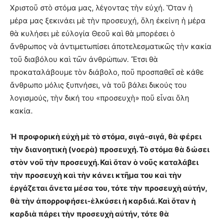
Χριστοῦ στὸ στόμα μας, λέγοντας τὴν εὐχή. Ὅταν ἡ
μέρα μας ξεκινάει μὲ τὴν προσευχή, ὅλη ἐκείνη ἡ μέρα
θὰ κυλήσει μὲ εὐλογία Θεοῦ καὶ θὰ μπορέσει ὁ
ἄνθρωπος νὰ ἀντιμετωπίσει ἀποτελεσματικῶς τὴν κακία
τοῦ διαβόλου καὶ τῶν ἀνθρώπων. Ἔτσι θὰ
προκαταλάβουμε τὸν διάβολο, ποῦ προσπαθεῖ σὲ κάθε
ἄνθρωπο μόλις ξυπνήσει, νὰ τοῦ βάλει δικούς του
λογισμούς, τὴν δική του «προσευχὴ» ποῦ εἶναι ὅλη
κακία.
Ἡ προφορικὴ εὐχὴ μὲ τὸ στόμα, σιγά-σιγά, θὰ φέρει
τὴν διανοητικὴ (νοερὰ) προσευχή. Τὸ στόμα θὰ δώσει
στὸν νοῦ τὴν προσευχή. Καὶ ὅταν ὁ νοῦς καταλάβει
τὴν προσευχὴ καὶ τὴν κάνει κτῆμα του καὶ τὴν
ἐργάζεται ἄνετα μέσα του, τότε τὴν προσευχὴ αὐτήν,
θὰ τὴν ἀπορροφήσει-ἑλκύσει ἡ καρδιά. Καὶ ὅταν ἡ
καρδιὰ πάρει τὴν προσευχὴ αὐτήν, τότε θὰ