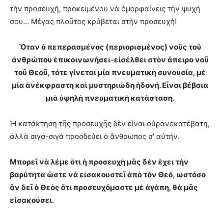
τὴν προσευχή, προκειμένου νὰ ὀμορφαίνεις τὴν ψυχή
σου… Μέγας πλοῦτος κρύβεται στὴν προσευχή!
Ὅταν ὁ πεπερασμένος (περιορισμένος) νοῦς τοῦ
ἀνθρώπου ἐπικοινωνήσει-εἰσέλθει στὸν ἄπειρο νοῦ
τοῦ Θεοῦ, τότε γίνεται μία πνευματικὴ συνουσία, μὲ
μία ἀνέκφραστη καὶ μυστηριώδη ἡδονή. Εἶναι βέβαια
μιὰ ὑψηλὴ πνευματικὴ κατάσταση.
Ἡ κατάκτηση τῆς προσευχῆς δὲν εἶναι οὐρανοκατέβατη,
ἀλλὰ σιγά-σιγά προοδεύει ὁ ἄνθρωπος σ’ αὐτήν.
Μπορεῖ νὰ λέμε ὅτι ἡ προσευχὴ μᾶς δὲν ἔχει τὴν
βαρύτητα ὥστε νὰ εἰσακουστεῖ ἀπὸ τὸν Θεό, ωστόσο
ἂν δεῖ ὁ Θεὸς ὅτι προσευχόμαστε μὲ ἀγάπη, θὰ μᾶς
εἰσακούσει.