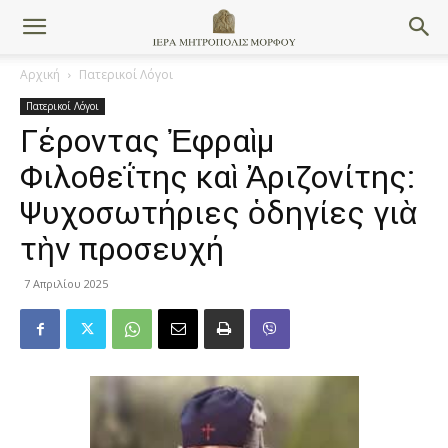
Αρχική
Πατερικοί Λόγοι
Πατερικοί Λόγοι
Γέροντας Ἐφραὶμ
Φιλοθεΐτης καὶ Ἀριζονίτης:
Ψυχοσωτήριες ὁδηγίες γιὰ
τὴν προσευχή
7 Απριλίου 2025