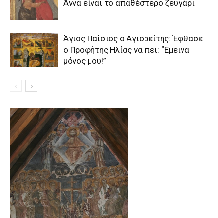
Άννα είναι το απαθέστερο ζευγάρι
Άγιος Παΐσιος ο Αγιορείτης: Έφθασε
ο Προφήτης Ηλίας να πει: “Έμεινα
μόνος μου!”