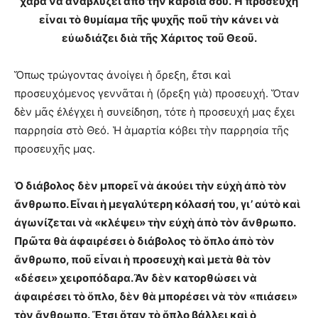
χαρὰ νὰ ἀναβλύζει ἀπὸ τὴν καρδιά σου. Ἡ προσευχὴ
εἶναι τὸ θυμίαμα τῆς ψυχῆς ποῦ τὴν κάνει νὰ
εὐωδιάζει διὰ τῆς Χάριτος τοῦ Θεοῦ.
Ὅπως τρώγοντας ἀνοίγει ἡ ὄρεξη, ἔτσι καὶ
προσευχόμενος γεννᾶται ἡ (ὄρεξη γιὰ) προσευχή. Ὅταν
δὲν μᾶς ἐλέγχει ἡ συνείδηση, τότε ἡ προσευχή μας ἔχει
παρρησία στὸ Θεό. Ἡ ἁμαρτία κόβει τὴν παρρησία τῆς
προσευχῆς μας.
Ὁ διάβολος δὲν μπορεῖ νὰ ἀκούει τὴν εὐχὴ ἀπὸ τὸν
ἄνθρωπο. Εἶναι ἡ μεγαλύτερη κόλασή του, γι’ αὐτὸ καὶ
ἀγωνίζεται νὰ «κλέψει» τὴν εὐχὴ ἀπὸ τὸν ἄνθρωπο.
Πρῶτα θὰ ἀφαιρέσει ὁ διάβολος τὸ ὅπλο ἀπὸ τὸν
ἄνθρωπο, ποῦ εἶναι ἡ προσευχὴ καὶ μετὰ θὰ τὸν
«δέσει» χειροπόδαρα. Ἂν δὲν κατορθώσει νὰ
ἀφαιρέσει τὸ ὅπλο, δὲν θὰ μπορέσει νὰ τὸν «πιάσει»
τὸν ἄνθρωπο. Ἔτσι ὅταν τὸ ὅπλο βάλλει καὶ ὁ