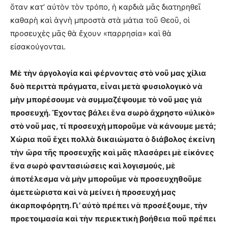
ὅταν κατ’ αὐτὸν τὸν τρόπο, ἡ καρδιὰ μᾶς διατηρηθεῖ
καθαρὴ καὶ ἁγνὴ μπροστὰ στὰ μάτια τοῦ Θεοῦ, οἱ
προσευχὲς μᾶς θὰ ἔχουν «παρρησία» καὶ θὰ
εἰσακούγονται.
Μὲ τὴν ἀργολογία καὶ φέρνοντας στὸ νοῦ μας χίλια
δυὸ περιττὰ πράγματα, εἶναι μετὰ φυσιολογικὸ νὰ
μὴν μπορέσουμε νὰ συμμαζέψουμε τὸ νοῦ μας γιὰ
προσευχή. Ἔχοντας βάλει ἕνα σωρὸ ἄχρηστο «ὐλικὸ»
στὸ νοῦ μας, τί προσευχὴ μποροῦμε νὰ κάνουμε μετά;
Χώρια ποῦ ἔχει πολλὰ δικαιώματα ὁ διάβολος ἐκείνη
τὴν ὥρα τῆς προσευχῆς καὶ μᾶς πλασάρει μὲ εἰκόνες
ἕνα σωρὸ φαντασιώσεις καὶ λογισμούς, μὲ
ἀποτέλεσμα νὰ μὴν μποροῦμε νὰ προσευχηθοῦμε
ἀμετεώριστα καὶ νὰ μείνει ἡ προσευχή μας
ἀκαρποφόρητη. Γι’ αὐτὸ πρέπει νὰ προσέξουμε, τὴν
προετοιμασία καὶ τὴν περιεκτικὴ βοήθεια ποῦ πρέπει