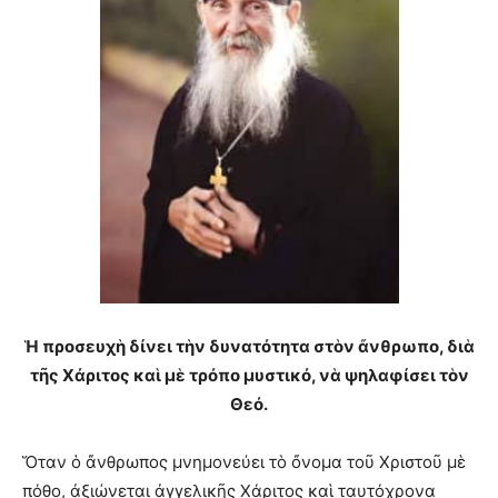
Ἡ προσευχὴ δίνει τὴν δυνατότητα στὸν ἄνθρωπο, διὰ
τῆς Χάριτος καὶ μὲ τρόπο μυστικό, νὰ ψηλαφίσει τὸν
Θεό.
Ὅταν ὁ ἄνθρωπος μνημονεύει τὸ ὄνομα τοῦ Χριστοῦ μὲ
πόθο, ἀξιώνεται ἀγγελικῆς Χάριτος καὶ ταυτόχρονα