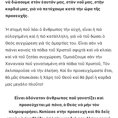
νὰ δώσουμε στὸν ἑαυτόν μας, στὸν νοῦ μας, στὴν
καρδιά μας, γιὰ νὰ πετύχουμε κατὰ τὴν ὥρα τῆς
προσευχῆς.
Ἡ στιγμὴ ποῦ λέει ὁ ἄνθρωπος τὴν εὐχή, εἶναι ἡ πιὸ
εὐλογημένη καὶ ἡ πιὸ κατάλληλη, γιὰ νὰ τοῦ δώσει ὁ
Θεὸς συγχώρεση γιὰ τὶς ἁμαρτίες του. Εἶναι σὰν νὰ
πιάνει κανεὶς τὰ πόδια τοῦ Χριστοῦ σφιχτὰ καὶ νὰ κλαίει
καὶ νὰ τοῦ ζητάει συγχώρεση. Ὁμοιάζουμε σὰν τὴν
Χαναναία ποῦ γονατισμένη στὰ πόδια τοῦ Χριστοῦ, Τὸν
ἐκλιπαροῦσε νὰ τὴν ἐλεήση. Καὶ ἂν προσευχόμαστε ἔτσι,
θὰ μᾶς ἐπισκιάσει ἡ Χάρη τοῦ Θεοῦ καὶ θὰ βρεῖ ἡ καρδιά
μας μεγάλο πλοῦτο!
Εἶναι ἀδύνατον ἄνθρωπος ποῦ γονατίζει καὶ
προσεύχεται μὲ πόνο, ὁ Θεὸς νὰ μὴν τὸν
πληροφορήσει. Κοπίασε στὴν προσευχὴ καὶ θὰ δεῖς