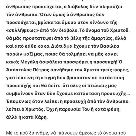
ἄνθρωπος προσεύχεται, ὁ διάβολος δὲν πλησιάζει
τὸν ἄνθρωπο. Ὅταν ὅμως ὁ ἄνθρωπος δὲν
προσεύχεται, βρίσκεται ἄμεσα στὸν κίνδυνο τῆς
«συλλήψεως» ἀπὸ τὸν διάβολο. Τὸ ὄνομα τοῦ Χριστοῦ,
θὰ μᾶς προστατέψει ἀπὸ τὰ βέλη τῆς ἁμαρτίας, ἀλλὰ
καὶ ἀπὸ κάθε κακό. Διότι ἅμα ἔχουμε τὸν Βασιλέα
παρὼν μαζί μας, ποιός θὰ τολμήσει νὰ μᾶς κάνει
κακό; Μεγάλη ἀσφάλεια προσφέρει ἡ προσευχή! Ὁ
Ἀπόστολος Πέτρος ἀρνήθηκε τὸν Χριστὸ τρεῖς φορές,
γιατί ἐκείνη τὴ στιγμὴ δὲν βρισκόταν σὲ κατάσταση
προσευχῆς καὶ θὰ δεῖτε, ὅτι ὅλες οἱ πτώσεις μας
συμβαίνουν ὅταν δὲν ἔχουμε κατάσταση προσευχῆς…
Ἑπομένως ὅταν λείπει ἡ προσευχὴ ἀπὸ τὸν ἄνθρωπο,
λείπει ὁ Χριστός. Ὄχι ἡ παρουσία Του ἢ κατὰ φύση,
ἀλλὰ ἡ κατὰ Χάρη.
Μὲ τὸ ποὺ ξυπνᾶμε, νὰ πιάνουμε ἀμέσως τὸ ὄνομα τοῦ