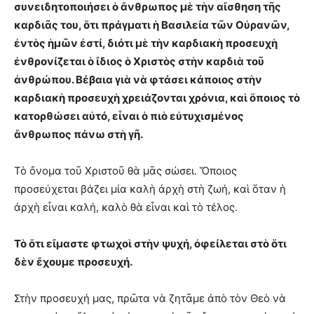
συνειδητοποιήσει ὁ ἄνθρωπος μὲ τὴν αἴσθηση τῆς
καρδιᾶς του, ὅτι πράγματι ἡ Βασιλεία τῶν Οὐρανῶν,
ἐντὸς ἡμῶν ἐστί, διότι μὲ τὴν καρδιακὴ προσευχὴ
ἐνθρονίζεται ὁ ἴδιος ὁ Χριστὸς στὴν καρδιὰ τοῦ
ἀνθρώπου. Βέβαια γιὰ νὰ φτάσει κάποιος στὴν
καρδιακὴ προσευχὴ χρειάζονται χρόνια, καὶ ὅποιος τὸ
κατορθώσει αὐτό, εἶναι ὁ πιὸ εὐτυχισμένος
ἄνθρωπος πάνω στὴ γῆ.
Τὸ ὄνομα τοῦ Χριστοῦ θὰ μᾶς σώσει. Ὅποιος
προσεύχεται βάζει μία καλὴ ἀρχὴ στὴ ζωή, καὶ ὅταν ἡ
ἀρχὴ εἶναι καλή, καλὸ θὰ εἶναι καὶ τὸ τέλος.
Τὸ ὅτι εἴμαστε φτωχοὶ στὴν ψυχή, ὀφείλεται στὸ ὅτι
δὲν ἔχουμε προσευχή.
Στὴν προσευχή μας, πρῶτα νὰ ζητᾶμε ἀπὸ τὸν Θεὸ νὰ