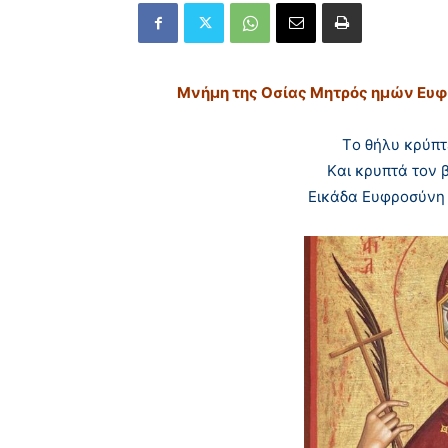
Μνήμη της Oσίας Mητρός ημών Eυφρ
Tο θήλυ κρύπτ
Kαι κρυπτά τον 
Eικάδα Eυφροσύνη 