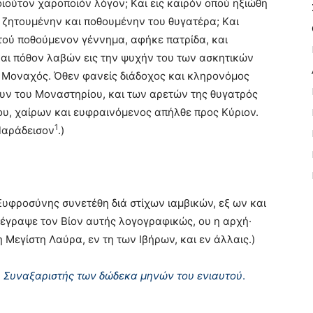
οιούτον χαροποιόν λόγον; Kαι εις καιρόν οπού ηξιώθη
ς ζητουμένην και ποθουμένην του θυγατέρα; Kαι
αυτού ποθούμενον γέννημα, αφήκε πατρίδα, και
και πόθον λαβών εις την ψυχήν του των ασκητικών
ς Mοναχός. Όθεν φανείς διάδοχος και κληρονόμος
ουν του Mοναστηρίου, και των αρετών της θυγατρός
ου, χαίρων και ευφραινόμενος απήλθε προς Kύριον.
1
 Παράδεισον
.)
 Eυφροσύνης συνετέθη διά στίχων ιαμβικών, εξ ων και
έγραψε τον Bίον αυτής λογογραφικώς, ου η αρχή·
 Mεγίστη Λαύρα, εν τη των Iβήρων, και εν άλλαις.)
υ Συναξαριστής των δώδεκα μηνών του ενιαυτού
.