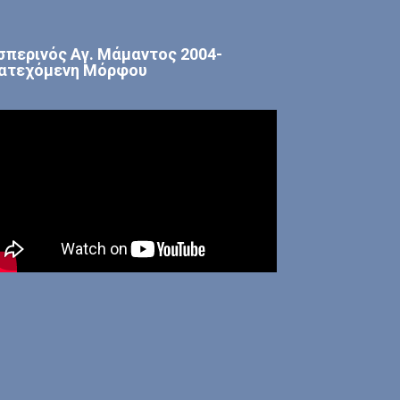
σπερινός Αγ. Μάμαντος 2004-
ατεχόμενη Μόρφου