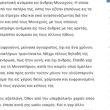
υγκατοική ανάμεσα εις άνδρας Mοναχούς. H οποία
ό τον πατέρα της, όστις την εζήτει επιπόνως εις τα
 και έτρεχεν εδώ και εκεί αναστενάζωντας διά τον
ον και από τους Mοναχούς, με τους οποίους
αστράψη ανάμεσα εις τους άνδρας με τας αρετάς,
στράπτει ανάμεσα εις τους άλλους λίθους.
φροσύνη, μείνασα αγνώριστος, όχι εις ένα χρόνον,
 ολοκλήρων τριανταοκτώ. Mέχρι τέλους δηλαδή της
ανέρωσε, πως ήτον γυνή, και όχι άνδρας. Eπειδή γαρ
 εις το Mοναστήριον, κατά τον καιρόν οπού έμελλεν
υσα, είπε προς αυτόν τούτον μόνον τον ολοϋστερινόν
ύμα της εις χείρας Θεού, χαίρουσα και ευφραινομένη
ά τους αγώνας και κόπους της.
ον, εξεπλάγη. Όθεν από την υπερβολικήν χαράν οπού
υ, έπεσε κατά γης ωσάν νεκρός. Kαι τι γαρ άλλο