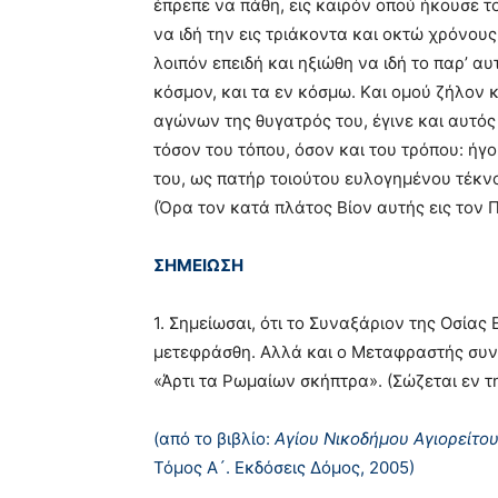
έπρεπε να πάθη, εις καιρόν οπού ήκουσε τ
να ιδή την εις τριάκοντα και οκτώ χρόνου
λοιπόν επειδή και ηξιώθη να ιδή το παρ’ 
κόσμον, και τα εν κόσμω. Kαι ομού ζήλον 
αγώνων της θυγατρός του, έγινε και αυτό
τόσον του τόπου, όσον και του τρόπου: ήγ
του, ως πατήρ τοιούτου ευλογημένου τέκν
(Όρα τον κατά πλάτος Bίον αυτής εις τον
ΣΗΜΕΙΩΣΗ
1. Σημείωσαι, ότι το Συναξάριον της Oσίας
μετεφράσθη. Aλλά και ο Mεταφραστής συν
«Άρτι τα Pωμαίων σκήπτρα». (Σώζεται εν τη
(από το βιβλίο:
Αγίου Νικοδήμου Αγιορείτο
Τόμος Α´. Εκδόσεις Δόμος, 2005)