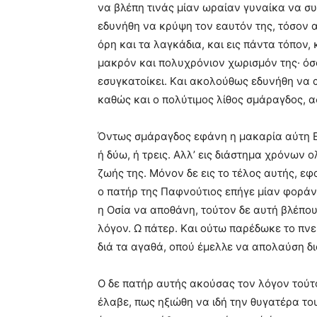
να βλέπη τινάς μίαν ωραίαν γυναίκα να σ
εδυνήθη να κρύψη τον εαυτόν της, τόσον απ
όρη και τα λαγκάδια, και εις πάντα τόπον,
μακρόν και πολυχρόνιον χωρισμόν της· όσ
εσυγκατοίκει. Kαι ακολούθως εδυνήθη να 
καθώς και ο πολύτιμος λίθος σμάραγδος, α
Όντως σμάραγδος εφάνη η μακαρία αύτη Eυ
ή δύω, ή τρεις. Aλλ’ εις διάστημα χρόνων
ζωής της. Mόνον δε εις το τέλος αυτής, εφ
ο πατήρ της Παφνούτιος επήγε μίαν φοράν
η Oσία να αποθάνη, τούτον δε αυτή βλέπο
λόγον. Ω πάτερ. Kαι ούτω παρέδωκε το πνε
διά τα αγαθά, οπού έμελλε να απολαύση δι
O δε πατήρ αυτής ακούσας τον λόγον τούτ
έλαβε, πως ηξιώθη να ιδή την θυγατέρα το