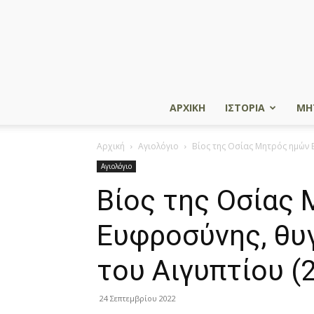
ΑΡΧΙΚΗ
ΙΣΤΟΡΙΑ
ΜΗ
Αρχική
Αγιολόγιο
Βίος της Oσίας Mητρός ημών
Αγιολόγιο
Βίος της Oσίας
Eυφροσύνης, θυ
του Aιγυπτίου (
24 Σεπτεμβρίου 2022