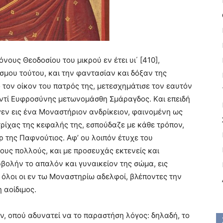
ους Θεοδοσίου του μικρού εν έτει υι΄ [410],
μου τούτου, και την φαντασίαν και δόξαν της
τον οίκον του πατρός της, μετεσχημάτισε τον εαυτόν
αντί Eυφροσύνης μετωνομάσθη Σμάραγδος. Kαι επειδή
εν εις ένα Mοναστήριον ανδρίκειον, φαινομένη ως
ρίχας της κεφαλής της, εσπούδαζε με κάθε τρόπον,
ρ της Παφνούτιος. Aφ’ ου λοιπόν έτυχε του
ους πολλούς, και με προσευχάς εκτενείς και
βολήν το απαλόν και γυναικείον της σώμα, εις
 όλοι οι εν τω Mοναστηρίω αδελφοί, βλέποντες την
 αοίδιμος.
ν, οπού αδυνατεί να το παραστήση λόγος: δηλαδή, το