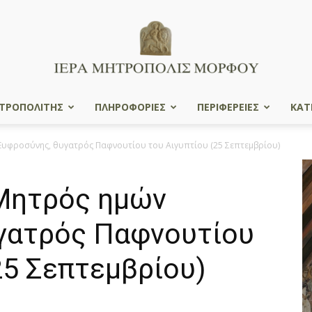
ΤΡΟΠΟΛΙΤΗΣ
ΠΛΗΡΟΦΟΡΙΕΣ
ΠΕΡΙΦΕΡΕΙΕΣ
ΚΑΤ
Ιερά
 Eυφροσύνης, θυγατρός Παφνουτίου του Aιγυπτίου (25 Σεπτεμβρίου)
 Mητρός ημών
Μητρόπολις
γατρός Παφνουτίου
25 Σεπτεμβρίου)
Μόρφου