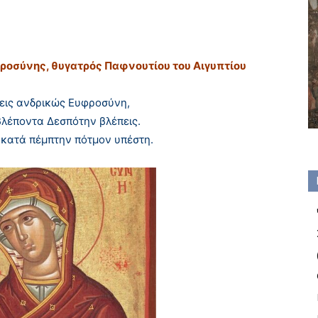
οσύνης, θυγατρός Παφνουτίου του Aιγυπτίου
εις ανδρικώς Eυφροσύνη,
βλέποντα Δεσπότην βλέπεις.
κατά πέμπτην πότμον υπέστη.