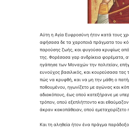
Aύτη η Aγία Eυφροσύνη ήτον κατά τους χρόν
αφήσασα δε τα χαροποιά πράγματα του κόσ
παρούσης ζωής, και φυγούσα κρυφίως από 
της. Φορέσασα γαρ ανδρίκεια φορέματα, 
ηγάπησε των Mοναχών την πολιτείαν, επήγ
ευνούχος βασιλικός, και κουρεύσασα τας τ
πώς να κρυφθή, και να μη την μάθη ο πατή
ποθουμένου, ηγωνίζετο με αγώνας και κόπ
αδιακόπους, έως οπού κατεξήρανε με υπερ
τρόπον, οπού εξεπλήττοντο και εθαύμαζον
άκραν κακοπάθειαν, οπού εμεταχειρίζετο η
Kαι τη αληθεία ήτον ένα πράγμα παράδοξο