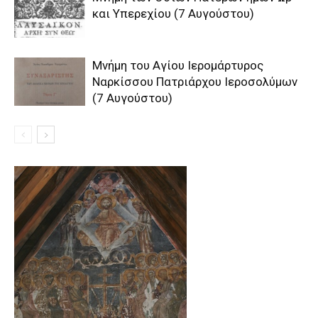
και Υπερεχίου (7 Αυγούστου)
Μνήμη του Aγίου Ιερομάρτυρος
Ναρκίσσου Πατριάρχου Ιεροσολύμων
(7 Αυγούστου)