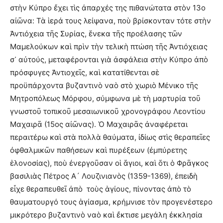
στὴν Κύπρο ἔχει τὶς ἀπαρχές της πιθανώτατα στὸν 13ο
αἰῶνα: Τὰ ἱερά τους λείψανα, ποὺ βρίσκονταν τότε στὴν
Ἀντιόχεια τῆς Συρίας, ἕνεκα τῆς προέλασης τῶν
Μαμελούκων καὶ πρὶν τὴν τελικὴ πτώση τῆς Ἀντιόχειας
σ᾽ αὐτούς, μεταφέρονται γιὰ ἀσφάλεια στὴν Κύπρο ἀπὸ
πρόσφυγες Ἀντιοχεῖς, καὶ κατατίθενται σὲ
προϋπάρχοντα βυζαντινὸ ναὸ στὸ χωριὸ Μένικο τῆς
Μητροπόλεως Μόρφου, σύμφωνα μὲ τὴ μαρτυρία τοῦ
γνωστοῦ τοπικοῦ μεσαιωνικοῦ χρονογράφου Λεοντίου
Μαχαιρᾶ (15ος αἰῶνας). Ὁ Μαχαιρᾶς ἀναφέρεται
περαιτέρω καὶ στὰ πολλὰ θαύματα, ἰδίως στὶς θεραπεῖες
ὀφθαλμικῶν παθήσεων καὶ πυρέξεων (ἐμπύρετης
ἑλονοσίας), ποὺ ἐνεργοῦσαν οἱ ἅγιοι, καὶ ὅτι ὁ Φρᾶγκος
βασιλιὰς Πέτρος Α´ Λουζινιανὸς (1359-1369), ἐπειδὴ
εἶχε θεραπευθεῖ ἀπὸ τοὺς ἁγίους, πίνοντας ἀπὸ τὸ
θαυματουργό τους ἁγίασμα, κρήμνισε τὸν προγενέστερο
μικρότερο βυζαντινὸ ναὸ καὶ ἔκτισε μεγάλη ἐκκλησία