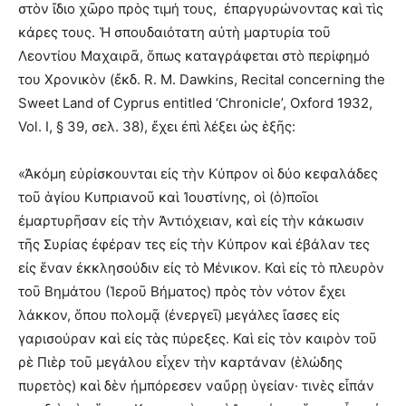
στὸν ἴδιο χῶρο πρὸς τιμή τους, ἐπαργυρώνοντας καὶ τὶς
κάρες τους. Ἡ σπουδαιότατη αὐτὴ μαρτυρία τοῦ
Λεοντίου Μαχαιρᾶ, ὅπως καταγράφεται στὸ περίφημό
του Χρονικὸν (ἔκδ. R. M. Dawkins, Recital concerning the
Sweet Land of Cyprus entitled ‘Chronicle’, Oxford 1932,
Vol. I, § 39, σελ. 38), ἔχει ἐπὶ λέξει ὡς ἑξῆς:
«Ἀκόμη εὑρίσκουνται εἰς τὴν Κύπρον οἱ δύο κεφαλάδες
τοῦ ἁγίου Κυπριανοῦ καὶ Ἰουστίνης, οἱ (ὁ)ποῖοι
ἐμαρτυρῆσαν εἰς τὴν Ἀντιόχειαν, καὶ εἰς τὴν κάκωσιν
τῆς Συρίας ἐφέραν τες εἰς τὴν Κύπρον καὶ ἐβάλαν τες
εἰς ἕναν ἐκκλησούδιν εἰς τὸ Μένικον. Καὶ εἰς τὸ πλευρὸν
τοῦ Βημάτου (Ἱεροῦ Βήματος) πρὸς τὸν νότον ἔχει
λάκκον, ὅπου πολομᾷ (ἐνεργεῖ) μεγάλες ἴασες εἰς
γαρισούραν καὶ εἰς τὰς πύρεξες. Καὶ εἰς τὸν καιρὸν τοῦ
ρὲ Πιὲρ τοῦ μεγάλου εἶχεν τὴν καρτάναν (ἑλώδης
πυρετὸς) καὶ δὲν ἠμπόρεσεν ναὔρῃ ὑγείαν· τινὲς εἶπάν