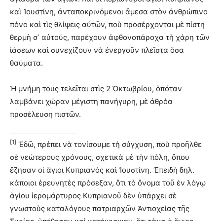
καὶ Ἰουστίνη, ἀνταποκρινόμενοι ἄμεσα στὸν ἀνθρώπινο
πόνο καὶ τὶς θλίψεις αὐτῶν, ποὺ προσέρχονται μὲ πίστη
θερμὴ σ᾽ αὐτούς, παρέχουν ἀφθονοπάροχα τὴ χάρη τῶν
ἰάσεων καὶ συνεχίζουν νὰ ἐνεργοῦν πλεῖστα ὅσα
θαύματα.
Ἡ μνήμη τους τελεῖται στὶς 2 Ὀκτωβρίου, ὁπόταν
λαμβάνει χώραν μέγιστη πανήγυρη, μὲ ἀθρόα
προσέλευση πιστῶν.
[1]
Ἐδῶ, πρέπει νὰ τονίσουμε τὴ σύγχυση, ποὺ προῆλθε
σὲ νεώτερους χρόνους, σχετικὰ μὲ τὴν πόλη, ὅπου
ἔζησαν οἱ ἅγιοι Κυπριανὸς καὶ Ἰουστίνη. Ἐπειδὴ δηλ.
κάποιοι ἐρευνητὲς πρόσεξαν, ὅτι τὸ ὄνομα τοῦ ἐν λόγῳ
ἁγίου ἱερομάρτυρος Κυπριανοῦ δὲν ὑπάρχει σὲ
γνωστοὺς καταλόγους πατριαρχῶν Ἀντιοχείας τῆς