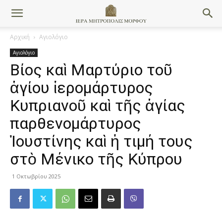
Αρχική
Αγιολόγιο
Αγιολόγιο
Βίος καὶ Μαρτύριο τοῦ
ἁγίου ἱερομάρτυρος
Κυπριανοῦ καὶ τῆς ἁγίας
παρθενομάρτυρος
Ἰουστίνης καὶ ἡ τιμή τους
στὸ Μένικο τῆς Κύπρου
1 Οκτωβρίου 2025