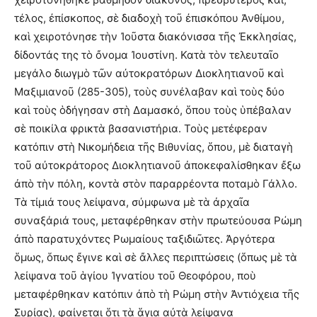
τέλος, ἐπίσκοπος, σὲ διαδοχὴ τοῦ ἐπισκόπου Ἀνθίμου,
καὶ χειροτόνησε τὴν Ἰοῦστα διακόνισσα τῆς Ἐκκλησίας,
δίδοντάς της τὸ ὄνομα Ἰουστίνη. Κατὰ τὸν τελευταῖο
μεγάλο διωγμὸ τῶν αὐτοκρατόρων Διοκλητιανοῦ καὶ
Μαξιμιανοῦ (285-305), τοὺς συνέλαβαν καὶ τοὺς δύο
καὶ τοὺς ὁδήγησαν στὴ Δαμασκό, ὅπου τοὺς ὑπέβαλαν
σὲ ποικίλα φρικτὰ βασανιστήρια. Τοὺς μετέφεραν
κατόπιν στὴ Νικομήδεια τῆς Βιθυνίας, ὅπου, μὲ διαταγὴ
τοῦ αὐτοκράτορος Διοκλητιανοῦ ἀποκεφαλίσθηκαν ἔξω
ἀπὸ τὴν πόλη, κοντὰ στὸν παραρρέοντα ποταμὸ Γάλλο.
Τὰ τίμιά τους λείψανα, σύμφωνα μὲ τὰ ἀρχαῖα
συναξάριά τους, μεταφέρθηκαν στὴν πρωτεύουσα Ρώμη
ἀπὸ παρατυχόντες Ρωμαίους ταξιδιῶτες. Ἀργότερα
ὅμως, ὅπως ἔγινε καὶ σὲ ἄλλες περιπτώσεις (ὅπως μὲ τὰ
λείψανα τοῦ ἁγίου Ἰγνατίου τοῦ Θεοφόρου, ποὺ
μεταφέρθηκαν κατόπιν ἀπὸ τὴ Ρώμη στὴν Ἀντιόχεια τῆς
Συρίας), φαίνεται ὅτι τὰ ἅγια αὐτὰ λείψανα