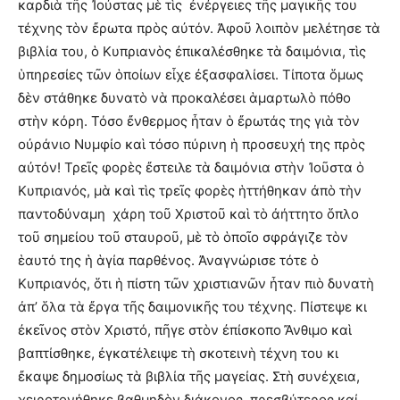
καρδιὰ τῆς Ἰούστας μὲ τὶς ἐνέργειες τῆς μαγικῆς του
τέχνης τὸν ἔρωτα πρὸς αὐτόν. Ἀφοῦ λοιπὸν μελέτησε τὰ
βιβλία του, ὁ Κυπριανὸς ἐπικαλέσθηκε τὰ δαιμόνια, τὶς
ὑπηρεσίες τῶν ὁποίων εἶχε ἐξασφαλίσει. Τίποτα ὅμως
δὲν στάθηκε δυνατὸ νὰ προκαλέσει ἁμαρτωλὸ πόθο
στὴν κόρη. Τόσο ἔνθερμος ἦταν ὁ ἔρωτάς της γιὰ τὸν
οὐράνιο Νυμφίο καὶ τόσο πύρινη ἡ προσευχή της πρὸς
αὐτόν! Τρεῖς φορὲς ἔστειλε τὰ δαιμόνια στὴν Ἰοῦστα ὁ
Κυπριανός, μὰ καὶ τὶς τρεῖς φορὲς ἡττήθηκαν ἀπὸ τὴν
παντοδύναμη χάρη τοῦ Χριστοῦ καὶ τὸ ἀήττητο ὅπλο
τοῦ σημείου τοῦ σταυροῦ, μὲ τὸ ὁποῖο σφράγιζε τὸν
ἑαυτό της ἡ ἁγία παρθένος. Ἀναγνώρισε τότε ὁ
Κυπριανός, ὅτι ἡ πίστη τῶν χριστιανῶν ἦταν πιὸ δυνατὴ
ἀπ’ ὅλα τὰ ἔργα τῆς δαιμονικῆς του τέχνης. Πίστεψε κι
ἐκεῖνος στὸν Χριστό, πῆγε στὸν ἐπίσκοπο Ἄνθιμο καὶ
βαπτίσθηκε, ἐγκατέλειψε τὴ σκοτεινὴ τέχνη του κι
ἔκαψε δημοσίως τὰ βιβλία τῆς μαγείας. Στὴ συνέχεια,
χειροτονήθηκε βαθμηδὸν διάκονος, πρεσβύτερος καί,