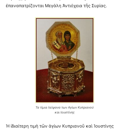
ἐπαναπατρίζονται Μεγάλη Ἀντιόχεια τῆς Συρίας.
Τα τίμια λείψανα των Αγίων Κυπριανού
και Ιουστίνης
Ἡ ἰδιαίτερη τιμὴ τῶν ἁγίων Κυπριανοῦ καὶ Ἰουστίνης