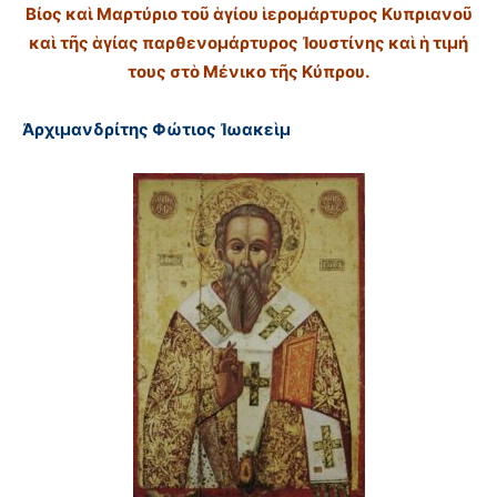
Βίος καὶ Μαρτύριο τοῦ ἁγίου ἱερομάρτυρος Κυπριανοῦ
καὶ τῆς ἁγίας παρθενομάρτυρος Ἰουστίνης καὶ ἡ τιμή
τους στὸ Μένικο τῆς Κύπρου.
Ἀρχιμανδρίτης Φώτιος Ἰωακεὶμ