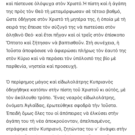
καὶ πίστευσε ὁλόψυχα στὸν Χριστό.Ἡ πίστη καὶ ἡ ἀγάπη
της πρὸς τὸν Θεὸ τὴ μεταμόρφωσαν σὲ τέτοιο βαθμό,
ὥστε ὁδήγησε στὸν Χριστὸ τὴ μητέρα της, ἡ ὁποία μὲ τὴ
σειρά της ἔπεισε τὸν σύζυγό της νὰ πιστεύσει στὸν
ἀληθινὸ Θεό· καὶ ἔτσι πῆγαν καὶ οἱ τρεῖς στὸν ἐπίσκοπο
Ὅπτατο καὶ ζήτησαν νὰ βαπτισθοῦν. Στὴ συνέχεια, ἡ
Ἰοῦστα ἀποφάσισε νὰ ἀφιερώσει πλήρως τὸν ἑαυτό της
στὸν Κύριο καὶ νὰ περάσει τὸν ὑπόλοιπό της βίο μὲ
παρθενία, νηστεία καὶ προσευχή.
Ὁ περίφημος μάγος καὶ εἰδωλολάτρης Κυπριανὸς
ὁδηγήθηκε κατόπιν στὴν πίστη τοῦ Χριστοῦ κι αὐτός, μὲ
τὸν ἀκόλουθο τρόπο. Ἕνας νεαρὸς εἰδωλολάτρης,
ὀνόματι Ἀγλαΐδας, ἐρωτεύθηκε σφοδρὰ τὴν Ἰοῦστα.
Ἐπειδὴ ὅμως ὅλες του οἱ ἀπόπειρες νὰ ἑλκύσει στὴν
ἀγάπη του τὴ νέα ἀποκρούονταν, ἀπελπισμένος,
στράφηκε στὸν Κυπριανό, ζητώντας του ν᾽ ἀνάψει στὴν