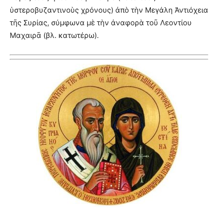
ὑστεροβυζαντινοὺς χρόνους) ἀπὸ τὴν Μεγάλη Ἀντιόχεια
τῆς Συρίας, σύμφωνα μὲ τὴν ἀναφορὰ τοῦ Λεοντίου
Μαχαιρᾶ (βλ. κατωτέρω).