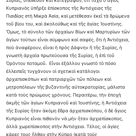
Συρίας, ὑπέθεσαν καὶ κατέγραψαν, ὅτι τάχα ὁ ἅγιος
Κυπριανός ὑπῆρξε ἐπίσκοπος τῆς Ἀντιόχειας τῆς
Πισιδίας στὴ Μικρὰ Ἀσία, καὶ μετέθεσαν ἐκεῖ τὰ δρώμενα
τοῦ βίου του, καὶ ἀκολούθως καὶ τῆς ἁγίας Ἰουστίνης.
Ὅμως, τὸ σύνολο τῶν ἀρχαίων Βίων καὶ Μαρτυρίων τῶν
ἁγίων τούτων εἶναι σύμφωνο καὶ σαφές, ὅτι ἡ Ἀντιόχεια,
ποὺ ἀναφέρουν, εἶναι ἡ πρὸς Δάφνην ἢ τῆς Συρίας, ἡ
γνωστὴ ἀρχαία πρωτεύουσα τῆς Συρίας, ἡ ἐπὶ τοῦ
Ὀρόντου ποταμοῦ. Εἶναι ἐξάλλου γνωστὸ τὸ πόσο
ἐλλειπεῖς τυγχάνουν οἱ σχετικοὶ κατάλογοι
ἀρχιεπισκόπων καὶ πατριαρχῶν τῶν πόλεων καὶ
μητροπόλεων τῆς βυζαντινῆς αὐτοκρατορίας, μάλιστα
κατὰ τοὺς πρώιμους χρόνους. Περαιτέρω, τὴν ἐποχὴ
ἀκμῆς τῶν ἁγίων Κυπριανοῦ καὶ Ἰουστίνης, ἡ Ἀντιόχεια
τῆς Συρίας ἦταν ἀκόμη ἕδρα ἀρχιεπισκόπου, ὁ δὲ ἅγιος
Κυπριανὸς εἶναι πιθανὸν νὰ μὴν ἦταν ἀρχιεπίσκοπος,
ἀλλὰ χωρεπίσκοπος στὴν Ἀντιόχεια. Τέλος, οἱ ἁγίες
κάρες τους ἦλθαν στὴν Κύπρο (κατὰ τοὺς