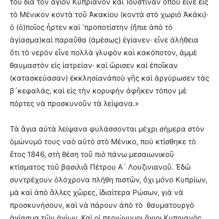
του διὰ τὸν ἅγιον Κυπριανὸν καὶ Ἰουστίναν ὅπου εἶνε εἰς
τὸ Μένικον κοντὰ τοῦ Ἀκακίου (κοντὰ στὸ χωριὸ Ἀκάκι)·
ὁ (ὁ)ποῖος ἦρτεν καὶ ᾽προποτίστην (ἤπιε ἀπὸ τὸ
ἁγίασμα)καὶ παραῦθα (ἀμέσως) ἐγίανεν· εἶνε ἀλήθεια
ὅτι τὸ νερὸν εἶνε πολλὰ γλυφὸν καὶ κακόποτον, ἀμμὲ
θαυμαστὸν εἰς ἰατρείαν· καὶ ὥρισεν καὶ ἐποῖκαν
(κατασκεύασαν) ἐκκλησίανἀποὺ γῆς καὶ ἀργύρωσεν τὰς
β´κεφαλάς, καὶ εἰς τὴν κορυφὴν ἀφῆκεν τόπον μὲ
πόρτες νὰ προσκυνοῦν τὰ λείψανα.»
Τὰ ἅγια αὐτὰ λείψανα φυλάσσονται μέχρι σήμερα στὸν
ὁμώνυμό τους ναὸ αὐτὸ στὸ Μένικο, ποὺ κτίσθηκε τὸ
ἔτος 1846, στὴ θέση τοῦ πιὸ πάνω μεσαιωνικοῦ
κτίσματος τοῦ βασιλιᾶ Πέτρου Α´ Λουζινιανοῦ. Ἐδῶ
συντρέχουν ὁλόχρονα πλήθη πιστῶν, ὄχι μόνο Κυπρίων,
μὰ καὶ ἀπὸ ἄλλες χῶρες, ἰδιαίτερα Ρώσων, γιὰ νὰ
προσκυνήσουν, καὶ νὰ πάρουν ἀπὸ τὸ θαυματουργὸ
ἁγίασμα τῶν ἁγίων. Καὶ οἱ περιώνυμοι ἅγιοι Κυπριανὸς