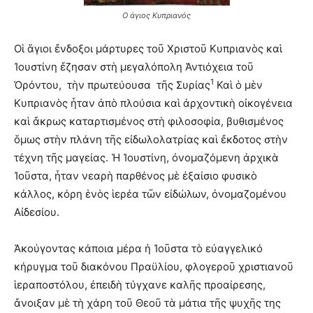
Ο άγιος Κυπριανός
Οἱ ἅγιοι ἔνδοξοι μάρτυρες τοῦ Χριστοῦ Κυπριανὸς καὶ
Ἰουστίνη ἔζησαν στὴ μεγαλόπολη Ἀντιόχεια τοῦ
1
Ὀρόντου, τὴν πρωτεύουσα τῆς Συρίας
Καὶ ὁ μὲν
Κυπριανὸς ἦταν ἀπὸ πλούσια καὶ ἀρχοντικὴ οἰκογένεια
καὶ ἄκρως καταρτισμένος στὴ φιλοσοφία, βυθισμένος
ὅμως στὴν πλάνη τῆς εἰδωλολατρίας καὶ ἔκδοτος στὴν
τέχνη τῆς μαγείας. Ἡ Ἰουστίνη, ὀνομαζόμενη ἀρχικὰ
Ἰοῦστα, ἦταν νεαρὴ παρθένος μὲ ἐξαίσιο φυσικὸ
κάλλος, κόρη ἑνὸς ἱερέα τῶν εἰδώλων, ὀνομαζομένου
Αἰδεσίου.
Ἀκούγοντας κάποια μέρα ἡ Ἰοῦστα τὸ εὐαγγελικό
κήρυγμα τοῦ διακόνου Πραϋλίου, φλογεροῦ χριστιανοῦ
ἱεραποστόλου, ἐπειδὴ τύγχανε καλῆς προαίρεσης,
ἄνοιξαν μὲ τὴ χάρη τοῦ Θεοῦ τὰ μάτια τῆς ψυχῆς της