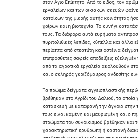
στον Άγιο Επίκτητο. Από το είδος, τον αριθ
εργαλείων και των οικιακών σκευών φαίνε
κατοίκων της μικρής αυτής κοινότητας ήσ
χοίρων και η βιοτεχνία. Το κυνήγι κατατά
τους. Τα διάφορα αυτά ευρήματα αντιπροσω
πυριτολιθικές λεπίδες, κύπελλα και άλλα 
περίαπτα από στεατιίτη και οστέινα δείγμ
επιπρόσθετες σαφείς αποδείξεις εξελιγμέν
από τα αγροτικά εργαλεία ακολουθούν στ
και ο σκληρός γκριζόμαυρος ανδεσίτης είνα
Τα πρώιμα δείγματα αγγειοπλαστικής περι
βρέθηκαν στο Αγρίδι του Δαλιού, τα οποία
κατασκευή με καταφανή την άγνοια στην τ
τους είναι καμένη και μαυρισμένη και ο 
στρώματα του συνοικισμού βρέθηκαν και 
χαρακτηριστική ερυθρωπή ή καστανή διακό