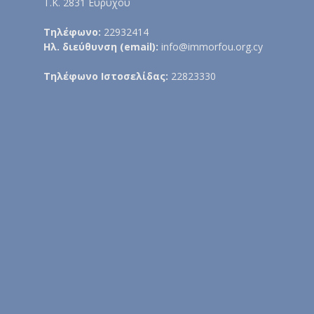
Τ.Κ. 2831 Ευρύχου
Τηλέφωνο:
22932414
Ηλ. διεύθυνση (email):
info@immorfou.org.cy
Τηλέφωνο Ιστοσελίδας:
22823330