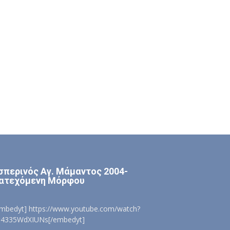
σπερινός Αγ. Μάμαντος 2004-
ατεχόμενη Μόρφου
embedyt] https://www.youtube.com/watch?
=4335WdXIUNs[/embedyt]