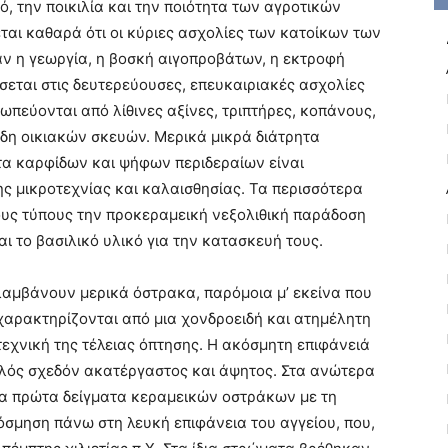
μό, την ποικιλία και την ποιότητα των αγροτικών
ται καθαρά ότι οι κύριες ασχολίες των κατοίκων των
αν η γεωργία, η βοσκή αιγοπροβάτων, η εκτροφή
σσεται στις δευτερεύουσες, επευκαιριακές ασχολίες
πεύονται από λίθινες αξίνες, τριπτήρες, κοπάνους,
είδη οικιακών σκευών. Μερικά μικρά διάτρητα
ατα καρφίδων και ψήφων περιδεραίων είναι
ης μικροτεχνίας και καλαισθησίας. Τα περισσότερα
ους τύπους την προκεραμεική νεξολιθική παράδοση
ι το βασιλικό υλικό για την κατασκευή τους.
λαμβάνουν μερικά όστρακα, παρόμοια μ’ εκείνα που
 χαρακτηρίζονται από μια χονδροειδή και ατημέλητη
εχνική της τέλειας όπτησης. Η ακόσμητη επιφάνειά
πηλός σχεδόν ακατέργαστος και άψητος. Στα ανώτερα
τα πρώτα δείγματα κεραμεικών οστράκων με τη
σμηση πάνω στη λευκή επιφάνεια του αγγείου, που,