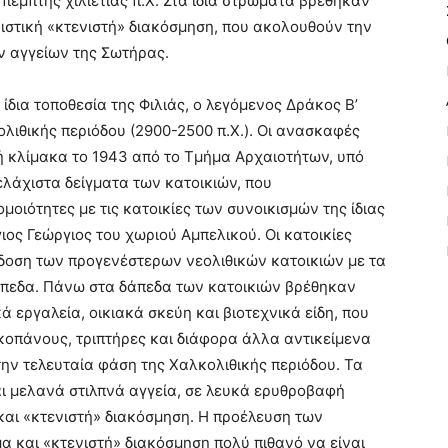
πέμπτης χιλιετίας π.Χ. Στα ίδια στρώματα βρέθηκαν
ιστική «κτενιστή» διακόσμηση, που ακολουθούν την
ν αγγείων της Σωτήρας.
ίδια τοποθεσία της Φιλιάς, ο λεγόμενος Δράκος Β’
λιθικής περιόδου (2900-2500 π.Χ.). Οι ανασκαφές
ή κλίμακα το 1943 από το Τμήμα Αρχαιοτήτων, υπό
ελάχιστα δείγματα των κατοικιών, που
ιότητες με τις κατοικίες των συνοικισμών της ίδιας
ιος Γεώργιος του χωριού Αμπελικού. Οι κατοικίες
δοση των προγενέστερων νεολιθικών κατοικιών με τα
δάπεδα. Πάνω στα δάπεδα των κατοικιών βρέθηκαν
 εργαλεία, οικιακά σκεύη και βιοτεχνικά είδη, που
κοπάνους, τριπτήρες και διάφορα άλλα αντικείμενα
ην τελευταία φάση της Χαλκολιθικής περιόδου. Τα
ι μελανά στιλπνά αγγεία, σε λευκά ερυθροβαφή
 και «κτενιστή» διακόσμηση. Η προέλευση των
α και «κτενιστή» διακόσμηση πολύ πιθανό να είναι