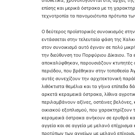
υποθετικά, χρονολογούνται στις αρχές της 
επίσης και μερικά όστρακα με τη χαρακτηρ
τεχνοτροπία τα πανομοιότυπα πρότυπα τω
Ο δεύτερος προϊστορικός συνοικισμός στην 
εντάσσεται στην τελευταία φάση της Χαλκο
στον συνοικισμό αυτό έγιναν σε πολύ μικρ
την διεύθυνση του Πορφύριου Δίκαιου. Τα 
αποκαλύφθηκαν, παρουσιάζουν κτυπητές ομο
περιόδου, που βρέθηκαν στην τοποθεσία Άγ
αυτές συνεχίζουν την αρχιτεκτονική παρά
λιθόκτιστα θεμέλια και τα γήινα επίπεδα 
αρκετά κεραμεικά όστρακα, λίθινα αγροτικά
περιλαμβάνουν αξίνες, οστέινες βελόνες, 
οικιακού εξοπλισμού, που χαρακτηρίζουν τ
κεραμεικά όστρακα ανήκουν σε ερυθρά κα
αγγεία και σε αγγεία με μελανό επίχρισμα
προτύπων των αγγείων με μελανό επίχρισμ