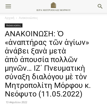
Αρχική
Ανακοινώσεις
Ανακοινώσεις
ΑΝΑΚΟΙΝΩΣΗ: Ὁ
«ἀναπτήρας τῶν ἁγίων»
ἀνάβει ξανὰ μετὰ
ἀπὸ ἀπουσία πολλῶν
μηνῶν… ΙΖ΄ Πνευματικὴ
σύναξη διαλόγου μὲ τὸν
Μητροπολίτη Μόρφου κ.
Νεόφυτo (11.05.2022)
13 Απριλίου 2022