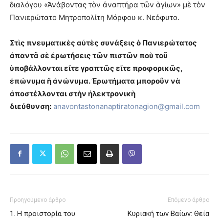
διαλόγου «Ἀνάβοντας τὸν ἀναπτήρα τῶν ἁγίων» μὲ τὸν
Πανιερώτατο Μητροπολίτη Μόρφου κ. Νεόφυτο.
Στὶς πνευματικὲς αὐτὲς συνάξεις ὁ Πανιερώτατος
ἀπαντᾶ σὲ ἐρωτήσεις τῶν πιστῶν ποὺ τοῦ
ὑποβάλλονται εἴτε γραπτῶς εἴτε προφορικῶς,
ἐπώνυμα ἢ ἀνώνυμα. Ἐρωτήματα μποροῦν νὰ
ἀποστέλλονται στὴν ἠλεκτρονικὴ
διεύθυνση:
anavontastonanaptiratonagion@
gmail.com
Προηγούμενο άρθρο
Επόμενο άρθρο
1. Η προϊστορία του
Κυριακή των Βαΐων: Θεία