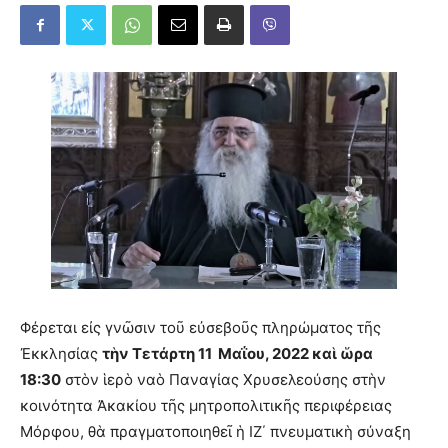
Φέρεται εἰς γνῶσιν τοῦ εὐσεβοῦς πληρώματος τῆς
Ἐκκλησίας
τὴν Τετάρτη 11 Μαΐου, 2022 καὶ ὥρα
18:30
στὸν ἱερὸ ναὸ Παναγίας Χρυσελεούσης στὴν
κοινότητα Ἀκακίου τῆς μητροπολιτικῆς περιφέρειας
Μόρφου, θὰ πραγματοποιηθεῖ ἡ ΙΖ΄ πνευματικὴ σύναξη