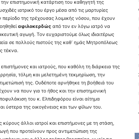
 την επιστημονική κατάρτιση του καθηγητή της
υσχιδές ιατρικό του έργο μέσα από τις μαρτυρίες
περίοδο της τρέχουσας λοιμικής νόσου, που έχουν
βοηθηθεί
αφιλοκερδώς
από τον εν λόγω ιατρό να
ακευτική αγωγή. Τον ευχαριστούμε όλως ιδιαιτέρως
πεία σε πολλούς πιστούς της καθ᾽ ημάς Μητροπόλεως
ς τέκνα.
 επιστήμονες και ιατρούς, που καθόλη τη διάρκεια της
αρρησία, τόλμη και μελετημένη τεκμηρίωση, την
τιμετώπισή της. Ουδέποτε αρνήθηκε τη βοήθειά του
 έχουν να πουν για το ήθος και την επιστημονική
οφυλάκιση του κ. Ελπιδηφόρου είναι αίτημα
ι ύστερα της οικογένειας και των φίλων του.
ς κύρους άλλοι ιατροί και επιστήμονες με τη στάση,
αγωγή που προτείνουν προς αντιμετώπιση της