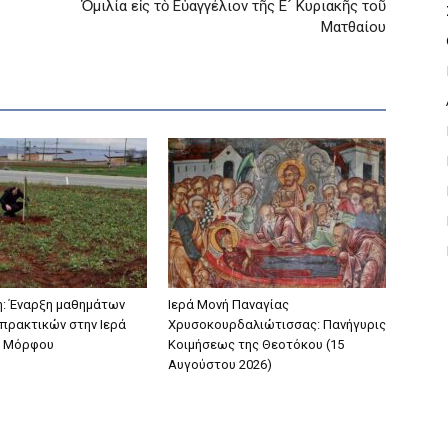
Ὁμιλία εἰς τὸ Εὐαγγέλιον τῆς Ε´ Κυριακῆς τοῦ
Ματθαίου
: Έναρξη μαθημάτων
Ιερά Μονή Παναγίας
πρακτικών στην Ιερά
Χρυσοκουρδαλιώτισσας: Πανήγυρις
 Μόρφου
Κοιμήσεως της Θεοτόκου (15
Αυγούστου 2026)