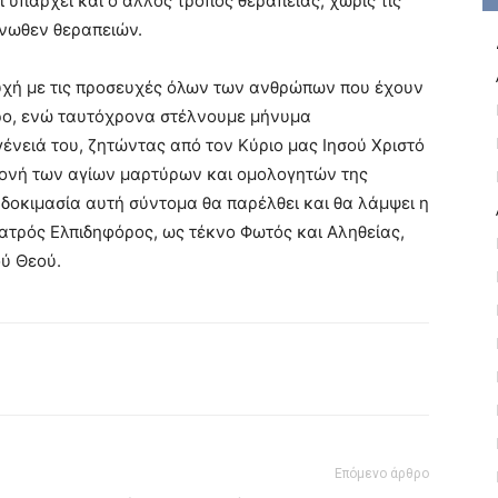
 υπάρχει και ο άλλος τρόπος θεραπείας, χωρίς τις
νωθεν θεραπειών.
υχή με τις προσευχές όλων των ανθρώπων που έχουν
όρο, ενώ ταυτόχρονα στέλνουμε μήνυμα
γένειά του, ζητώντας από τον Κύριο μας Ιησού Χριστό
ομονή των αγίων μαρτύρων και ομολογητών της
 η δοκιμασία αυτή σύντομα θα παρέλθει και θα λάμψει η
ιατρός Ελπιδηφόρος, ως τέκνο Φωτός και Αληθείας,
ού Θεού.
Επόμενο άρθρο