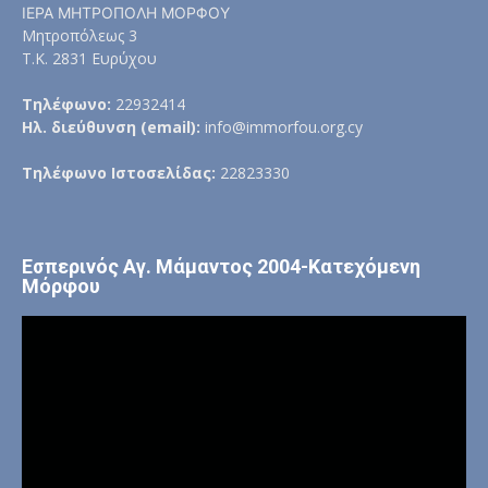
ΙΕΡΑ ΜΗΤΡΟΠΟΛΗ ΜΟΡΦΟΥ
Μητροπόλεως 3
Τ.Κ. 2831 Ευρύχου
Τηλέφωνο:
22932414
Ηλ. διεύθυνση (email):
info@immorfou.org.cy
Τηλέφωνο Ιστοσελίδας:
22823330
Εσπερινός Αγ. Μάμαντος 2004-Κατεχόμενη
Μόρφου