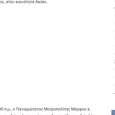
ς, στην κοινότητα Ακάκι.
00 π.μ., ο Πανιερώτατος Μητροπολίτης Μόρφου κ.