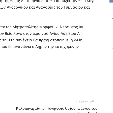
 της θείας Λειτουργίας και θα κηρύξει τον θείο λόγο
ίων Ανδρονίκου και Αθανασίας του Γυμνασίου και
ρώτατος Μητροπολίτης Μόρφου κ. Νεόφυτος θα
τον θείο λόγο στον ιερό ναό Αγίου Αυξιβίου Α΄
ίτη. Στη συνέχεια θα πραγματοποιηθεί η «41η
 πού διοργανώνει ο Δήμος της κατεχόμενης
Επόμενο άρθρο
Καλοπαναγιώτης: Πανήγυρις Οσίου Ιωάννου του