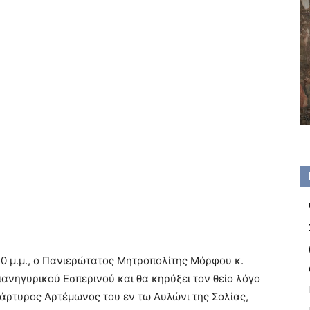
30 μ.μ., ο Πανιερώτατος Μητροπολίτης Μόρφου κ.
ανηγυρικού Εσπερινού και θα κηρύξει τον θείο λόγο
ομάρτυρος Αρτέμωνος του εν τω Αυλώνι της Σολίας,