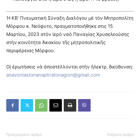
Ἡ KΒ’ Πνευματικὴ Σύναξη Διαλόγου μὲ τὸν Μητροπολίτη
Μόρφου κ. Νεόφυτο, πραγματοποιήθηκε στις 15
Μαρτίου, 2023 στὸν ἱερὸ ναὸ Παναγίας Χρυσελεούσης
στὴν κοινότητα Ἀκακίου τῆς μητροπολιτικῆς
περιφέρειας Μόρφου.
Οἱ ἐρωτήσεις νὰ ἀποστέλλονται στὴν ἡλεκτρ. διεύθυνση:
anavontastonanaptiratonagion@gmail.com
Προηγούμενο άρθρο
Επόμενο άρθρο