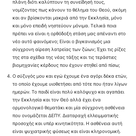
πλάνη διότι καλύπτουν τη συνείδησή τους,
νομίζοντας πως κάνουν το θέλημα του Θεού, ακόμη
και αν βρίσκονται μακριά από την Εκκλησία, μόνο
και μόνο επειδή νηστεύουν μόνιμα. Τελικά ποια
πρέπει να είναι η ορθόδοξη στάση μας απέναντι στο
νέο αυτό φαινόμενο; Είναι ο βιγκανισμός μια
σύγχρονη αίρεση λατρείας των ζώων; Έχει τις ρίζες
της στα σχέδια της νέας τάξης και τις τεράστιες
βιομηχανίες κέρδους που έχουν στηθεί από πίσω;
Ο σύζυγός μου και εγώ έχουμε ένα αγόρι δέκα ετών,
το οποίο έχουμε υιοθετήσει από τότε που ήταν λίγων
ημερών. Το παιδί είναι πολύ καλόψυχο και αγαπάει
την Εκκλησία και τον Θεό αλλά έχει ένα
ορμονολογικό θεματάκι και μία σύγχρονη ασθένεια
που ονομάζεται ΔΕΠΥ. Διαταραχή ελλειμματικής
προσοχής και υπέρ κινητικότητα. Η ασθένεια αυτή
είναι ψυχιατρικής φύσεως και είναι κληρονομική.