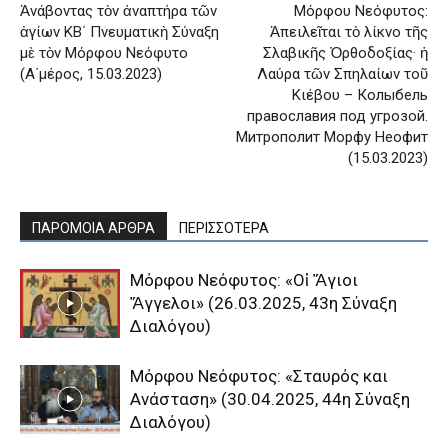
Ἀνάβοντας τὸν ἀναπτήρα τῶν
Μόρφου Νεόφυτος:
ἁγίων ΚΒ΄ Πνευματικὴ Σύναξη
Ἀπειλεῖται τὸ λίκνο τῆς
μὲ τὸν Μόρφου Νεόφυτo
Σλαβικῆς Ὀρθοδοξίας· ἡ
(Α΄μέρος, 15.03.2023)
Λαύρα τῶν Σπηλαίων τοῦ
Κιέβου – Колыбель
православия под угрозой.
Митрополит Морфу Неофит
(15.03.2023)
ΠΑΡΟΜΟΙΑ ΑΡΘΡΑ
ΠΕΡΙΣΣΟΤΕΡΑ
Μόρφου Νεόφυτος: «Οἱ Ἅγιοι
Ἄγγελοι» (26.03.2025, 43η Σύναξη
Διαλόγου)
Μόρφου Νεόφυτος: «Σταυρός και
Ανάσταση» (30.04.2025, 44η Σύναξη
Διαλόγου)