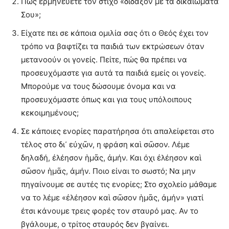
Πως ερμηνεύετε τον στίχο «δίδαξόν με τὰ δικαιώματά
Σου»;
Eίχατε πει σε κάποια ομιλία σας ότι ο Θεός έχει τον
τρόπο να βαφτίζει τα παιδιά των εκτρώσεων όταν
μετανοούν οι γονείς. Πείτε, πώς θα πρέπει να
προσευχόμαστε για αυτά τα παιδιά εμείς οι γονείς.
Μπορούμε να τους δώσουμε όνομα και να
προσευχόμαστε όπως και για τους υπόλοιπους
κεκοιμημένους;
Σε κάποιες ενορίες παρατήρησα ότι απαλείφεται στο
τέλος στο δι᾿ εὐχῶν, η φράση καὶ σῶσον. Λέμε
δηλαδή, ἐλέησον ἡμᾶς, ἀμήν. Και όχι ἐλέησον καὶ
σῶσον ἡμᾶς, ἀμήν. Ποιο είναι το σωστό; Να μην
πηγαίνουμε σε αυτές τις ενορίες; Στο σχολείο μάθαμε
να το λέμε «ἐλέησον καὶ σῶσον ἡμᾶς, ἀμήν» γιατί
έτσι κάνουμε τρεις φορές τον σταυρό μας. Αν το
βγάλουμε, ο τρίτος σταυρός δεν βγαίνει.