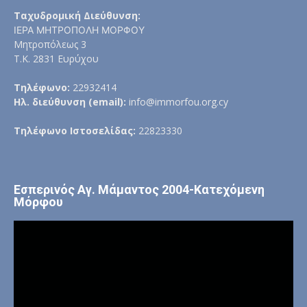
Ταχυδρομική Διεύθυνση:
ΙΕΡΑ ΜΗΤΡΟΠΟΛΗ ΜΟΡΦΟΥ
Μητροπόλεως 3
Τ.Κ. 2831 Ευρύχου
Τηλέφωνο:
22932414
Ηλ. διεύθυνση (email):
info@immorfou.org.cy
Τηλέφωνο Ιστοσελίδας:
22823330
Εσπερινός Αγ. Μάμαντος 2004-Κατεχόμενη
Μόρφου