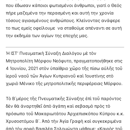
που έδωσαν κάποιοι φωτισμένοι άνθρωποι, γιατί ο Θεός
πήρε μαζεμένα την περασμένη και αυτή την χρονία
τόσους αγιασμένους ανθρώπους. Κλείνοντας ανάφερε
το πως εμείς οφείλουμε να σταθούμε απέναντι σε αυτή
την εκδημία των αγίων της εποχής μας.
Ἡ ΙΣΤ’ Πνευματικὴ Σύναξη Διαλόγου μὲ τὸν
Μητροπολίτη Μόρφου Νεόφυτο, πραγματοποιήθηκε στις
4 Ἰουνίου, 2021 στὸν ὑπαίθριο χῶρο τῆς πίσω αὐλῆς τοῦ
ἱεροῦ ναοῦ τῶν Ἁγίων Κυπριανοῦ καὶ Ἰουστίνης στὸ
χωριὸ Μένικο τῆς μητροπολιτικῆς περιφέρειας Μόρφου.
Τὸ Β΄μέρος τῆς Πνευματικῆς Σύναξης ἐπὶ τοῦ παρόντος
δὲν θὰ ἀναρτηθεῖ ἀπὸ ἀγάπη καὶ σεβασμὸ πρὸς τὸ
πρόσωπο τοῦ Μακαριωτάτου Ἀρχιεπισκόπου Κύπρου κ.κ.
Χρυσοστόμου Β΄. Ἀπὸ τὴν Ἁγία Γραφὴ καὶ συγκεκριμένα
ἀπὸ τὸν σοφὸ Βασιλέα Σολομώντα μάθαμε: «Kαιρὸς τοῦ