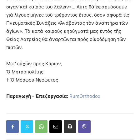
σιγᾶν καὶ καιρὸς τοῦ λαλεῖν»… Αὐτὸ θὰ ἐφαρμόσουμε
γιὰ λίγους μῆνες τοῦ τρέχοντος ἔτους, ὅσον ἀφορᾶ τὶς
Πνευματικὲς Συνάξεις «Ἀνάβοντας τὸν ἀναπτήρα τῶν
ἁγίων». Τὰ κατὰ καιροὺς κηρύγματά μας ἐντὸς τῆς
Θείας Λατρείας θὰ ἀναρτῶνται πρὸς οἰκοδόμηση τῶν
πιστῶν.
Μετ’ εὐχῶν πρὸς Κύριον,
Ὁ Μητροπολίτης
† Ὁ Μόρφου Νεόφυτος
Παραγωγὴ – Ἐπεξεργασία:
RumOrthodox