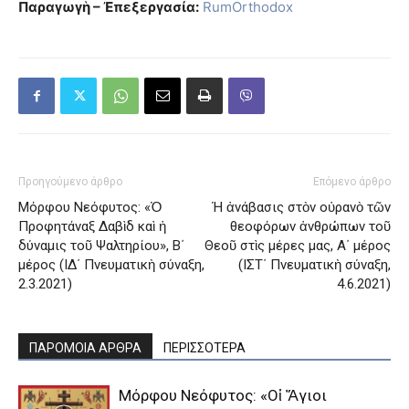
Παραγωγὴ – Ἐπεξεργασία:
RumOrthodox
Προηγούμενο άρθρο
Επόμενο άρθρο
Μόρφου Νεόφυτος: «Ὁ
Ἡ ἀνάβασις στὸν οὐρανὸ τῶν
Προφητάναξ Δαβὶδ καὶ ἡ
θεοφόρων ἀνθρώπων τοῦ
δύναμις τοῦ Ψαλτηρίου», Β΄
Θεοῦ στὶς μέρες μας, Α΄ μέρος
μέρος (ΙΔ΄ Πνευματικὴ σύναξη,
(ΙΣΤ΄ Πνευματικὴ σύναξη,
2.3.2021)
4.6.2021)
ΠΑΡΟΜΟΙΑ ΑΡΘΡΑ
ΠΕΡΙΣΣΟΤΕΡΑ
Μόρφου Νεόφυτος: «Οἱ Ἅγιοι