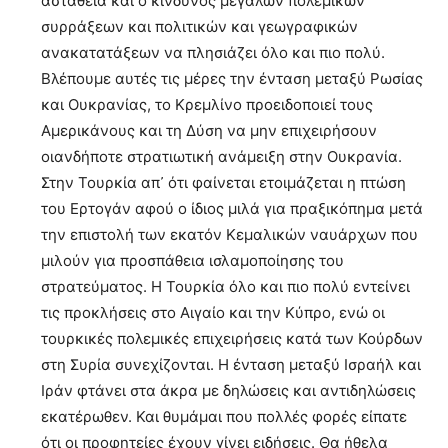
αστάθεια και ο κίνδυνος μεγάλων πολεμικών
συρράξεων και πολιτικών και γεωγραφικών
ανακατατάξεων να πλησιάζει όλο και πιο πολύ.
Βλέπουμε αυτές τις μέρες την ένταση μεταξύ Ρωσίας
και Ουκρανίας, το Κρεμλίνο προειδοποιεί τους
Αμερικάνους και τη Δύση να μην επιχειρήσουν
οιανδήποτε στρατιωτική ανάμειξη στην Ουκρανία.
Στην Τουρκία απ᾿ ότι φαίνεται ετοιμάζεται η πτώση
του Ερτογάν αφού ο ίδιος μιλά για πραξικόπημα μετά
την επιστολή των εκατόν Κεμαλικών ναυάρχων που
μιλούν για προσπάθεια ισλαμοποίησης του
στρατεύματος. Η Τουρκία όλο και πιο πολύ εντείνει
τις προκλήσεις στο Αιγαίο και την Κύπρο, ενώ οι
τουρκικές πολεμικές επιχειρήσεις κατά των Κούρδων
στη Συρία συνεχίζονται. Η ένταση μεταξύ Ισραήλ και
Ιράν φτάνει στα άκρα με δηλώσεις και αντιδηλώσεις
εκατέρωθεν. Και θυμάμαι που πολλές φορές είπατε
ότι οι προφητείες έχουν γίνει ειδήσεις. Θα ήθελα