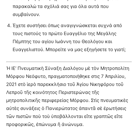
παρακαλώ τα σχόλιά σας για όλα αυτά που
συμβαίνουν.
Έχετε συστήσει όπως αναγιγνώσκεται συχνά από
τους πιστούς το πρώτο Ευαγγέλιο της Μεγάλης
Πέμπτης του αγίου Ιωάννη του Θεολόγου και
Ευαγγελιστού. Μπορείτε να μας εξηγήσετε το γιατί;
Ἡ ΙE’ Πνευματικὴ Σύναξη Διαλόγου μὲ τὸν Μητροπολίτη
Μόρφου Νεόφυτο, πραγματοποιήθηκε στις 7 Ἀπριλίου,
2021 στὸ ἱερὸ παρεκκλήσιο τοῦ Ἁγίου Νικηφόρου τοῦ
Λεπροῦ τῆς κοινότητος Περιστερώνας τῆς
μητροπολιτικῆς περιφερείας Μόρφου. Στὶς πνευματικὲς
αὐτὲς συνάξεις ὁ Πανιερώτατος ἀπαντᾶ σὲ ἐρωτήσεις
τῶν πιστῶν ποὺ τοὺ ὑποβάλλονται εἴτε γραπτῶς εἴτε
προφορικῶς, ἐπώνυμα ἢ ἀνώνυμα.