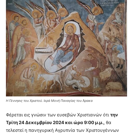
Η Γέννησις του Χριστού. Ιερά Μονή Παναγίας του Άρακα
Φέρεται εις γνώσιν των ευσεβών Χριστιανών ότι
την
Τρίτη 24 Δεκεμβρίου 2024 και ώρα 9:00 μ.μ.,
θα
τελεστεί η πανηγυρική Αγρυπνία των Χριστουγέννων