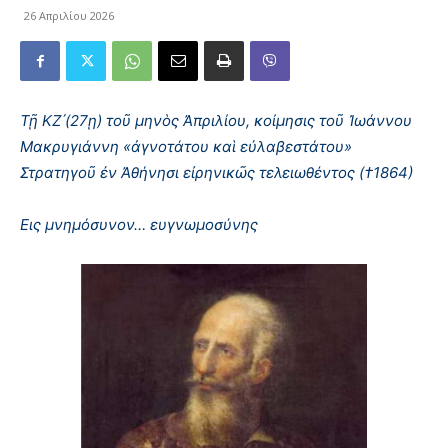
26 Απριλίου 2026
Τῇ ΚΖ´(27ῃ) τοῦ μηνὸς Ἀπριλίου, κοίμησις τοῦ Ἰωάννου
Μακρυγιάννη «ἀγνοτάτου καὶ εὐλαβεστάτου»
Στρατηγοῦ ἐν Ἀθήνησι εἰρηνικῶς τελειωθέντος (†1864)
Εις μνημόσυνον… ευγνωμοσύνης