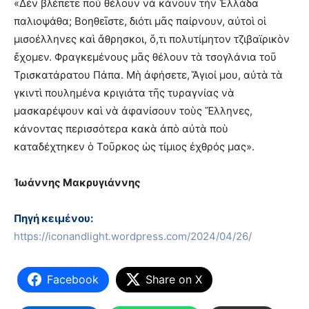
«Δὲν βλέπετε πού θέλουν νὰ κάνουν τὴν Ἑλλάδα
παλιοψάθα; Βοηθεῖστε, διότι μᾶς παίρνουν, αὐτοὶ οἱ
μισοέλληνες καὶ ἄθρησκοι, ὅ,τι πολυτίμητον τζιβαϊρικὸν
ἔχομεν. Φραγκεμένους μᾶς θέλουν τὰ τσογλάνια τοῦ
Τρισκατάρατου Πάπα. Μὴ ἀφήσετε, Ἅγιοί μου, αὐτὰ τὰ
γκιντὶ πουλημένα κριγιάτα τῆς τυραγνίας νὰ
μασκαρέψουν καὶ νὰ ἀφανίσουν τοὺς Ἕλληνες,
κάνοντας περισσότερα κακὰ ἀπὸ αὐτὰ ποὺ
καταδέχτηκεν ὁ Τοῦρκος ὡς τίμιος ἐχθρός μας».
Ἰωάννης Μακρυγιάννης
Πηγή κειμένου:
https://iconandlight.wordpress.com/2024/04/26/
Facebook
Share on X