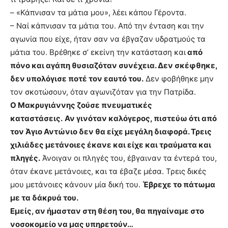
– «Κάπνισαν τα μάτια μου», λέει κάπου Γέροντα.
– Ναί κάπνισαν τα μάτια του. Από την ένταση και την
αγωνία που είχε, ήταν σαν να έβγαζαν υδρατμούς τα
μάτια του. Βρέθηκε σ’ εκείνη την κατάσταση και
από
πόνο και αγάπη θυσιαζόταν συνέχεια. Δεν σκέφθηκε,
δεν υπολόγισε ποτέ τον εαυτό του.
Δεν φοβήθηκε μην
τον σκοτώσουν, όταν αγωνιζόταν για την Πατρίδα.
Ο Μακρυγιάννης ζούσε πνευματικές
καταστάσεις.
Αν γινόταν καλόγερος, πιστεύω ότι από
τον Άγιο Αντώνιο δεν θα είχε μεγάλη διαφορά. Τρεις
χιλιάδες μετάνοιες έκανε και είχε και τραύματα και
πληγές.
Άνοιγαν οι πληγές του, έβγαιναν τα έντερά του,
όταν έκανε μετάνοιες, και τα έβαζε μέσα. Τρεις δικές
μου μετάνοιες κάνουν μία δική του.
Έβρεχε το πάτωμα
με τα δάκρυά του.
Εμείς, αν ήμασταν στη θέση του, θα πηγαίναμε στο
νοσοκομείο να μας υπηρετούν…