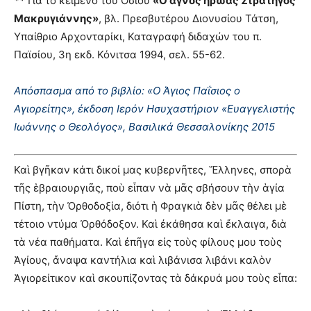
**
Για το κείμενο του Οσίου
«Ο αγνός ήρωας Στρατηγός
Μακρυγιάννης»
, βλ. Πρεσβυτέρου Διονυσίου Τάτση,
Υπαίθριο Αρχονταρίκι, Καταγραφή διδαχών του π.
Παϊσίου, 3η εκδ. Κόνιτσα 1994, σελ. 55-62.
Απόσπασμα από το βιβλίο: «Ο Άγιος Παΐσιος ο
Αγιορείτης», έκδοση Ιερόν Ησυχαστήριον «Ευαγγελιστής
Ιωάννης ο Θεολόγος», Βασιλικά Θεσσαλονίκης 2015
Καὶ βγῆκαν κάτι δικοί μας κυβερνῆτες, Ἕλληνες, σπορὰ
τῆς ἑβραιουργιᾶς, ποὺ εἶπαν νὰ μᾶς σβήσουν τὴν ἁγία
Πίστη, τὴν Ὀρθοδοξία, διότι ἡ Φραγκιὰ δὲν μᾶς θέλει μὲ
τέτοιο ντύμα Ὀρθόδοξον. Καὶ ἐκάθησα καὶ ἔκλαιγα, διὰ
τὰ νέα παθήματα. Καὶ ἐπῆγα εἰς τοὺς φίλους μου τοὺς
Ἁγίους, ἄναψα καντήλια καὶ λιβάνισα λιβάνι καλὸν
Ἁγιορείτικον καὶ σκουπίζοντας τὰ δάκρυά μου τοὺς εἶπα: