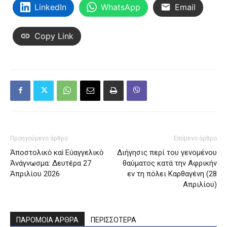
LinkedIn
WhatsApp
Email
Copy Link
Προηγούμενο άρθρο
Επόμενο άρθρο
Ἀποστολικὸ καὶ Εὐαγγελικὸ
Διήγησις περί του γενομένου
Ἀνάγνωσμα: Δευτέρα 27
θαύματος κατά την Aφρικήν
Ἀπριλίου 2026
εν τη πόλει Kαρθαγένη (28
Απριλίου)
ΠΑΡΟΜΟΙΑ ΑΡΘΡΑ
ΠΕΡΙΣΣΟΤΕΡΑ