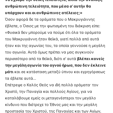
ανθρώπινη τελειότητα, που μέσα σ’ αυτήν θα
υπάρχουν και οι ανθρώπινες ατέλειες;»
Όσον αφορά δε τα οράματα που ο Μακρυγιάννης
έβλεπε, ο Όσιος με την φωτισμένη του διάκριση είπε:
«Φυσικά δεν μπορούμε να πούμε ότι όλα τα οράματα
του Μακρυγιάννη ήταν θεϊκά, γιατί πολλά από αυτά
ήταν και της αγωνίας του, τα οποία γεννούσε η μεγάλη
του αγωνία. Αυτά όμως πρέπει να μας συγκινούν
περισσότερο από τα θεϊκά, διότι σ’ αυτά
βλέπει κανείς
την μεγάλη αγωνία του αγνού ήρωα, που δεν έκλεινε
μάτι
και σε κατάσταση μεταξύ ύπνου και εγρηγόρσεως
τα έβλεπε αυτά…
Επέτρεψε ο Καλός Θεός να ιδή πολλά οράματα· τον
Χριστό, την Παναγία και πολλούς Αγίους, για να
καταλάβουμε εμείς οι μεταγενέστεροι τον μεγάλο
κίνδυνο που διέτρεχε το Έθνος μας και την μεγάλη
προστασία του Χριστού, της Παναγίας και των Αγίων,