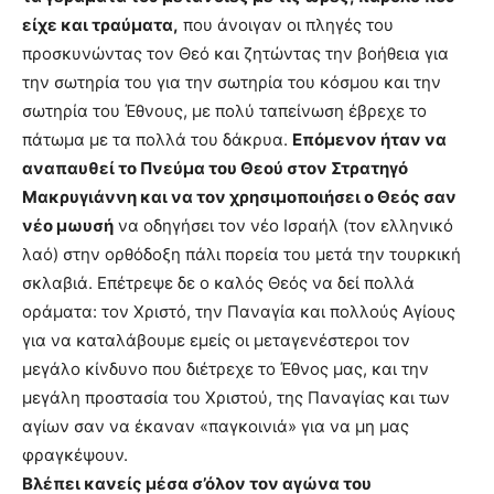
είχε και τραύματα,
που άνοιγαν οι πληγές του
προσκυνώντας τον Θεό και ζητώντας την βοήθεια για
την σωτηρία του για την σωτηρία του κόσμου και την
σωτηρία του Έθνους, με πολύ ταπείνωση έβρεχε το
πάτωμα με τα πολλά του δάκρυα.
Επόμενον ήταν να
αναπαυθεί το Πνεύμα του Θεού στον Στρατηγό
Μακρυγιάννη και να τον χρησιμοποιήσει ο Θεός σαν
νέο μωυσή
να οδηγήσει τον νέο Ισραήλ (τον ελληνικό
λαό) στην ορθόδοξη πάλι πορεία του μετά την τουρκική
σκλαβιά. Επέτρεψε δε ο καλός Θεός να δεί πολλά
οράματα: τον Χριστό, την Παναγία και πολλούς Αγίους
για να καταλάβουμε εμείς οι μεταγενέστεροι τον
μεγάλο κίνδυνο που διέτρεχε το Έθνος μας, και την
μεγάλη προστασία του Χριστού, της Παναγίας και των
αγίων σαν να έκαναν «παγκοινιά» για να μη μας
φραγκέψουν.
Βλέπει κανείς μέσα σ’όλον τον αγώνα του