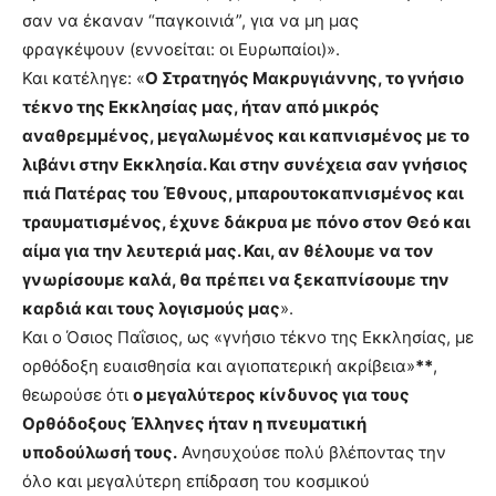
σαν να έκαναν “παγκοινιά”, για να μη μας
φραγκέψουν (εννοείται: οι Ευρωπαίοι)».
Και κατέληγε: «
Ο Στρατηγός Μακρυγιάννης, το γνήσιο
τέκνο της Εκκλησίας μας, ήταν από μικρός
αναθρεμμένος, μεγαλωμένος και καπνισμένος με το
λιβάνι στην Εκκλησία. Και στην συνέχεια σαν γνήσιος
πιά Πατέρας του Έθνους, μπαρουτοκαπνισμένος και
τραυματισμένος, έχυνε δάκρυα με πόνο στον Θεό και
αίμα για την λευτεριά μας. Και, αν θέλουμε να τον
γνωρίσουμε καλά, θα πρέπει να ξεκαπνίσουμε την
καρδιά και τους λογισμούς μας
».
Και ο Όσιος Παΐσιος, ως «γνήσιο τέκνο της Εκκλησίας, με
ορθόδοξη ευαισθησία και αγιοπατερική ακρίβεια»
**
,
θεωρούσε ότι
ο μεγαλύτερος κίνδυνος για τους
Ορθόδοξους Έλληνες ήταν η πνευματική
υποδούλωσή τους.
Ανησυχούσε πολύ βλέποντας την
όλο και μεγαλύτερη επίδραση του κοσμικού