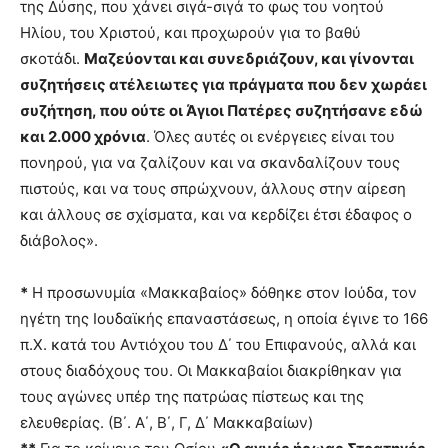
της Δύσης, που χάνει σιγά-σιγά το φως του νοητού
Ηλίου, του Χριστού, και προχωρούν για το βαθύ
σκοτάδι.
Μαζεύονται και συνεδριάζουν, και γίνονται
συζητήσεις ατέλειωτες για πράγματα που δεν χωράει
συζήτηση, που ούτε οι Άγιοι Πατέρες συζητήσανε εδώ
και 2.000 χρόνια
. Όλες αυτές οι ενέργειες είναι του
πονηρού, για να ζαλίζουν και να σκανδαλίζουν τους
πιστούς, και να τους σπρώχνουν, άλλους στην αίρεση
και άλλους σε σχίσματα, και να κερδίζει έτσι έδαφος ο
διάβολος».
*
Η προσωνυμία «Μακκαβαίος» δόθηκε στον Ιούδα, τον
ηγέτη της Ιουδαϊκής επαναστάσεως, η οποία έγινε το 166
π.Χ. κατά του Αντιόχου του Δ΄ του Επιφανούς, αλλά και
στους διαδόχους του. Οι Μακκαβαίοι διακρίθηκαν για
τους αγώνες υπέρ της πατρώας πίστεως και της
ελευθερίας. (Β΄. Α΄, Β΄, Γ, Δ΄ Μακκαβαίων)