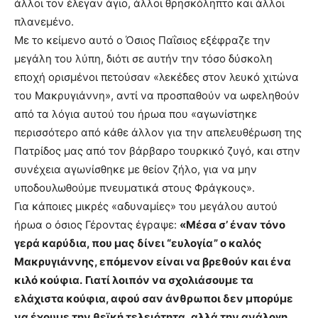
άλλοι τον έλεγαν άγιο, άλλοι θρησκόληπτο και άλλοι
πλανεμένο.
Με το κείμενο αυτό ο Όσιος Παΐσιος εξέφραζε την
μεγάλη του λύπη, διότι σε αυτήν την τόσο δύσκολη
εποχή ορισμένοι πετούσαν «λεκέδες στον λευκό χιτώνα
του Μακρυγιάννη», αντί να προσπαθούν να ωφεληθούν
από τα λόγια αυτού του ήρωα που «αγωνίστηκε
περισσότερο από κάθε άλλον για την απελευθέρωση της
Πατρίδος μας από τον βάρβαρο τουρκικό ζυγό, και στην
συνέχεια αγωνίσθηκε με θείον ζήλο, για να μην
υποδουλωθούμε πνευματικά στους Φράγκους».
Για κάποιες μικρές «αδυναμίες» του μεγάλου αυτού
ήρωα ο όσιος Γέροντας έγραψε:
«Μέσα σ’ έναν τόνο
γερά καρύδια, που μας δίνει “ευλογία” ο καλός
Μακρυγιάννης, επόμενον είναι να βρεθούν και ένα
κιλό κούφια.
Γιατί λοιπόν να σχολιάσουμε τα
ελάχιστα κούφια, αφού σαν άνθρωποι δεν μπορύμε
να έχουμε την θεϊκή τελειότητα, αλλά την ανάλογη