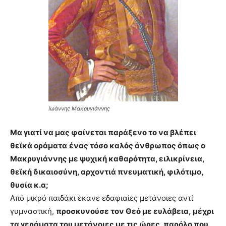
Ιωάννης Μακρυγιάννης
Μ
α γιατί να μας φαίνεται παράξενο το να βλέπει
θεϊκά οράματα
ένας τόσο καλός άνθρωπος όπως ο
Μακρυγιάννης με ψυχική καθαρότητα, ειλικρίνεια,
θεϊκή δικαιοσύνη, αρχοντιά πνευματική, φιλότιμο,
θυσία κ.α;
Από μικρό παιδάκι έκανε εδαφιαίες μετάνοιες αντί
γυμναστική,
προσκυνούσε τον Θεό με ευλάβεια, μέχρι
τα γεράματα του μετάνοιες με τις ώρες, παρόλο που