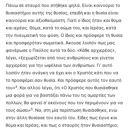
Πάνω σε σταυρό που στήθηκε ψηλά. Είναι καινούριο το
θυσιαστήριο αυτής της θυσίας, επειδή και η θυσία είναι
καινούρια και αξιοθαύμαστη. Γιατί ο ίδιος ήταν και θύμα
και ιερέας. Θύμα, κατά το σώμα του, και Ιερέας, κατά
την πνευματική του φύση. Ο ίδιος και πρόσφερε τη θυσία
και προσφερόταν σωματικά. Άκουσε λοιπόν πως μας
φανέρωσε ο Παύλος αυτά τα δύο. «Κάθε αρχιερέας»,
λέγει, «ξεχωρίζεται από τους ανθρώπους και γίνεται
αρχιερέας για την ωφέλεια των ανθρώπων. Γι’ αυτό
λοιπόν ήταν ανάγκη να έχει και ο Χριστός κάτι που να
το προσφέρει σαν θυσία. Και πρόσφερε αυτός τον εαυτό
4
του»
. Και αλλού λέγει, ότι «Ο Χριστός που θυσιάσθηκε
μια φορά για να βαστάξει πάνω του τις αμαρτίες των
πολλών, θα φανεί σ’ εκείνους που τον περιμένουν για να
5
τους σώσει»
. Να, στη μία περίπτωση θυσιάσθηκε, ενώ
στην άλλη θυσίασε τον εαυτό του. Είδες πως έγινε και
θύμα και Ιερέας, και πως ο σταυρός ήταν θυσιαστήριο;