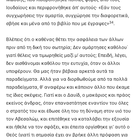
Ιουδαίους και περιφρονήθηκε άπ’ αυτούς· «Εάν τους
συγχωρήσεις την αμαρτία, συγχώρησε την διαφορετικά,
34
σβήσε και μένα από το βιβλίο που με έγραψες»
.
Βλέπεις ότι ο καθένας θέτει την ασφάλεια των άλλων
πριν από τη δική του σωτηρία; Δεν αμάρτησες καθόλου˙
γιατί θέλεις να τιμωρηθείς μαζί μ’ αυτούς; Επειδή, λέγει,
δεν αισθάνομαι καθόλου την ευτυχία, όταν οι άλλοι
υποφέρουν. Θα μας ήταν βέβαια αρκετά αυτά τα
παραδείγματα. Αλλά για να διορθωθούμε από τα πολλά
παραδείγματα, θ’ αναφέρω και κάποιον άλλο που έκαμε
τις ίδιες σκέψεις. Γιατί και ο Δαυίδ, ο μακάριος και πράος
εκείνος άνδρας, όταν επαναστάτησε εναντίον του όλες
ο στρατός του και έδωσε όλη του τη δύναμη στον υιό του
τον Αβεσαλώμ, και επιτέθηκε να καταλάβει την εξουσία
και ήθελε να τον σφάξει, και έπειτα οργίσθηκε γι’ αυτό ο
Θεός (γιατί τι σημασία έχει αν βρήκε άλλη πρόφαση για