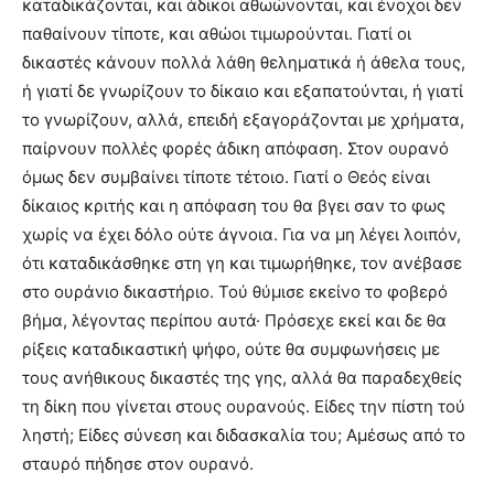
καταδικάζονται, και άδικοι αθωώνονται, και ένοχοι δεν
παθαίνουν τίποτε, και αθώοι τιμωρούνται. Γιατί οι
δικαστές κάνουν πολλά λάθη θεληματικά ή άθελα τους,
ή γιατί δε γνωρίζουν το δίκαιο και εξαπατούνται, ή γιατί
το γνωρίζουν, αλλά, επειδή εξαγοράζονται με χρήματα,
παίρνουν πολλές φορές άδικη απόφαση. Στον ουρανό
όμως δεν συμβαίνει τίποτε τέτοιο. Γιατί ο Θεός είναι
δίκαιος κριτής και η απόφαση του θα βγει σαν το φως
χωρίς να έχει δόλο ούτε άγνοια. Για να μη λέγει λοιπόν,
ότι καταδικάσθηκε στη γη και τιμωρήθηκε, τον ανέβασε
στο ουράνιο δικαστήριο. Τού θύμισε εκείνο το φοβερό
βήμα, λέγοντας περίπου αυτά· Πρόσεχε εκεί και δε θα
ρίξεις καταδικαστική ψήφο, ούτε θα συμφωνήσεις με
τους ανήθικους δικαστές της γης, αλλά θα παραδεχθείς
τη δίκη που γίνεται στους ουρανούς. Είδες την πίστη τού
ληστή; Είδες σύνε­ση και διδασκαλία του; Αμέσως από το
σταυρό πήδησε στον ουρανό.