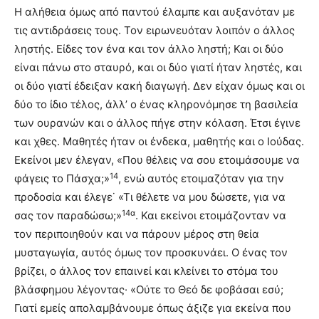
Η αλήθεια όμως από παντού έλαμπε και αυξανόταν με
τις αντιδράσεις τους. Τον ειρωνευόταν λοιπόν ο άλλος
ληστής. Είδες τον ένα και τον άλλο ληστή; Και οι δύο
είναι πάνω στο σταυρό, και οι δύο γιατί ήταν ληστές, και
οι δύο γιατί έδειξαν κακή δια­γωγή. Δεν είχαν όμως και οι
δύο το ίδιο τέλος, άλλ’ ο ένας κληρονόμησε τη βασιλεία
των ουρανών και ο άλλος πήγε στην κό­λαση. Έτσι έγινε
και χθες. Μαθητές ήταν οι ένδεκα, μαθητής και ο Ιούδας.
Εκείνοι μεν έλεγαν, «Που θέλεις να σου ετοιμάσουμε να
14
φάγεις το Πάσχα;»
, ενώ αυτός ετοιμαζόταν για την
προδοσία και έλεγε˙ «Τι θέλετε να μου δώσετε, για να
14α
σας τον παραδώσω;»
. Και εκείνοι ετοιμάζονταν να
τον περιποιηθούν και να πάρουν μέρος στη θεία
μυσταγωγία, αυτός όμως τον προσκυνάει. Ο ένας τον
βρίζει, ο άλλος τον επαινεί και κλείνει το στόμα του
βλάσφημου λέγοντας· «Ούτε το Θεό δε φοβάσαι εσύ;
Γιατί εμείς απολαμβάνουμε όπως άξιζε για εκείνα που