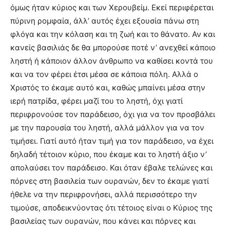
όμως ήταν κύριος και των Χερουβείμ. Εκεί περιφέρεται
πύρινη ρομφαία, άλλ’ αυτός έχει εξουσία πάνω στη
φλόγα και την κόλαση και τη ζωή και το θάνατο. Αν και
κανείς βασιλιάς δε θα μπορούσε ποτέ ν’ ανεχθεί κάποιο
ληστή ή κάποιον άλλον άνθρωπο να καθίσει κοντά του
και να τον φέρει έτσι μέσα σε κάποια πόλη. Αλλά ο
Χριστός το έκαμε αυτό και, καθώς μπαίνει μέσα στην
ιερή πατρίδα, φέρει μαζί του το ληστή, όχι γιατί
περιφρονούσε τον παράδεισο, όχι για να τον προσβάλει
με την παρουσία του ληστή, αλλά μάλλον για να τον
τιμήσει. Γιατί αυτό ήταν τιμή για τον παράδεισο, να έχει
δηλαδή τέτοιον κύριο, που έκαμε και το ληστή άξιο ν’
απολαύσει τον παράδεισο. Και όταν έβαλε τελώνες και
πόρνες στη βασιλεία των ουρανών, δεν το έκαμε γιατί
ήθελε να την περιφρονήσει, αλλά περισσότερο την
τιμούσε, αποδεικνύοντας ότι τέτοιος είναι ο Κύριος της
βασιλείας των ουρανών, που κάνει και πόρνες και