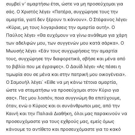
συμβεί ν’ αμαρτήσω έτσι, ώστε να μη προσεύχομαι για
σάς. Ο Χριστός λέγει· «Πατέρα, συγχώρησε τους την
αμαρτία, γιατί δεν ξέρουν τι κάνουν». Ο Στέφανος λέγει·
«Κύριε, μη τους λογαριάσεις την αμαρτία αυτή». Ο
Παύλος λέγει· «Θα ευχόμουν να γίνω ανάθεμα για χάρη
των αδελφών μου, των συγγενών μου κατά σάρκα». Ο
Μωυσής λέγει· «Εάν τους συγχωρήσεις την αμαρτία
τους, συγχώρησε την διαφορετικά, σβήσε και μένα από
το βιβλίο που με έγραψες». Ο Δαυίδ λέγει· «Ας πέσει η
τιμωρία σου σε μένα και στην πατρική μου οικογένεια».
Ο Σαμουήλ λέγει˙ «Είθε να μη κάνω τέτοια αμαρτία,
ώστε να σταματήσω να προσεύχομαι στον Κύριο για
σας». Πες μου λοιπόν, ποια συγγνώμη θα επιτύχουμε,
όταν, ενώ ο Κύριος και οι συνάνθρωποι μας, από την
Καινή και την Παλαιά Διαθήκη, όλοι μας παρακινούν να
προσευχόμαστε για τους εχθρούς μας, εμείς όμως
κάνουμε το αντίθετο και προσευχόμαστε για το κακό