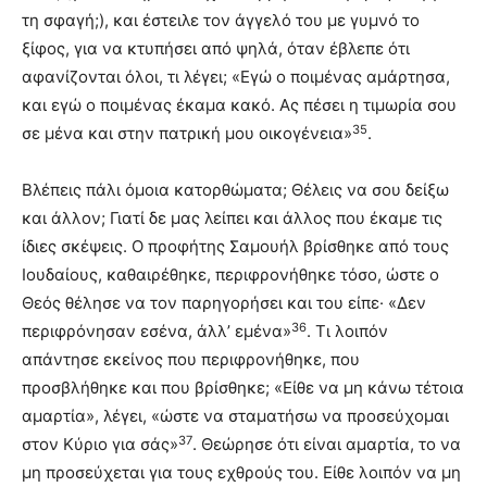
τη σφαγή;), και έστειλε τον άγγελό του με γυμνό το
ξίφος, για να κτυπήσει από ψηλά, όταν έβλεπε ότι
αφανίζονται όλοι, τι λέγει; «Εγώ ο ποιμένας αμάρτησα,
και εγώ ο ποιμένας έκαμα κακό. Ας πέσει η τιμωρία σου
35
σε μένα και στην πατρική μου οικογένεια»
.
Βλέπεις πάλι όμοια κατορθώματα; Θέλεις να σου δείξω
και άλλον; Γιατί δε μας λείπει και άλλος που έκαμε τις
ίδιες σκέψεις. Ο προφήτης Σαμουήλ βρίσθηκε από τους
Ιουδαίους, καθαιρέθηκε, περιφρονήθηκε τόσο, ώστε ο
Θεός θέλησε να τον παρηγορήσει και του είπε· «Δεν
36
περιφρόνησαν εσένα, άλλ’ εμένα»
. Τι λοιπόν
απάντησε εκείνος που περιφρονήθηκε, που
προσβλήθηκε και που βρίσθηκε; «Είθε να μη κάνω τέτοια
αμαρτία», λέγει, «ώστε να σταματήσω να προσεύχομαι
37
στον Κύριο για σάς»
. Θεώρησε ότι είναι αμαρτία, το να
μη προσεύχεται για τους εχθρούς του. Είθε λοιπόν να μη