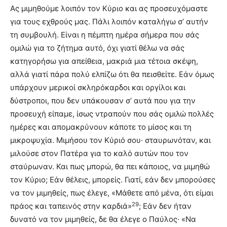
Ας μιμηθούμε λοιπόν τον Κύριο και ας προσευχόμαστε
για τους εχθρούς μας. Πάλι λοιπόν καταλήγω σ’ αυτήν
τη συμβουλή. Είναι η πέμπτη ημέρα σήμερα που σάς
ομιλώ για το ζήτημα αυτό, όχι γιατί θέλω να σάς
κατηγορήσω για απείθεια, μακριά μια τέτοια σκέψη,
αλλά γιατί πάρα πολύ ελπίζω ότι θα πεισθείτε. Εάν όμως
υπάρχουν μερικοί σκληρόκαρδοι και οργίλοι και
δύστροποι, που δεν υπάκουσαν σ’ αυτά που για την
προσευχή είπαμε, ίσως ντραπούν που σάς ομιλώ πολλές
ημέρες και απομακρύνουν κάποτε το μίσος και τη
μικροψυχία. Μιμήσου τον Κύριό σου· σταυρωνόταν, και
μιλούσε στον Πατέρα για το καλό αυτών που τον
σταύρωναν. Και πως μπορώ, θα πει κάποιος, να μιμηθώ
τον Κύριο; Εάν θέλεις, μπορείς. Γιατί, εάν δεν μπορούσες
να τον μιμηθείς, πως έλεγε, «Μάθετε από μένα, ότι είμαι
29
πράος και ταπεινός στην καρδιά»
; Εάν δεν ήταν
δυνατό να τον μιμηθείς, δε θα έλεγε ο Παύλος· «Να