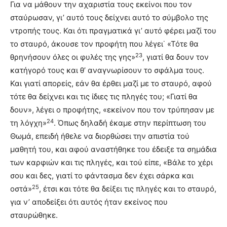
Για να μάθουν την αχαριστία τους εκείνοι που τον
σταύρωσαν, γι’ αυτό τους δείχνει αυτό το σύμβολο της
ντροπής τους. Και ότι πραγματικά γι’ αυτό φέρει μαζί του
το σταυρό, άκουσε τον προφήτη που λέγει˙ «Τότε θα
23
θρηνήσουν όλες οι φυλές της γης»
, γιατί θα δουν τον
κατήγορό τους και θ’ αναγνωρίσουν το σφάλμα τους.
Και γιατί απορείς, εάν θα έρθει μαζί με το σταυρό, αφού
τότε θα δείχνει και τις ίδιες τις πληγές του; «Γιατί θα
δουν», λέγει ο προφήτης, «εκείνον που τον τρύπησαν με
24
τη λόγχη»
. Όπως δηλαδή έκαμε στην περίπτωση του
Θωμά, επειδή ήθελε να διορθώσει την απιστία τού
μαθητή του, και αφού αναστήθηκε του έδειξε τα σημάδια
των καρφιών και τις πληγές, και τού είπε, «Βάλε το χέρι
σου και δες, γιατί το φάντασμα δεν έχει σάρκα και
25
οστά»
, έτσι και τότε θα δείξει τις πληγές και το σταυρό,
για ν’ αποδείξει ότι αυτός ήταν εκείνος που
σταυρώθηκε.