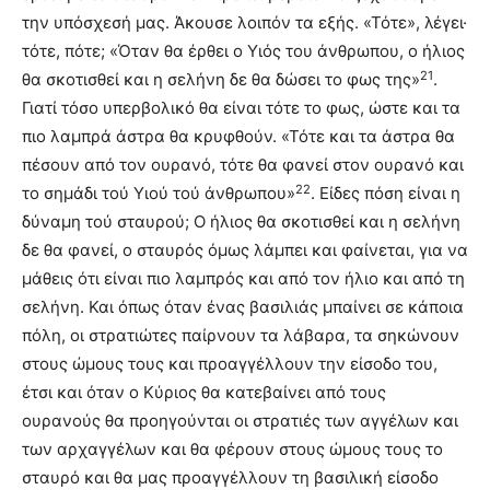
την υπόσχεσή μας. Άκουσε λοιπόν τα εξής. «Τότε», λέγει·
τότε, πότε; «Όταν θα έρθει ο Υιός του άνθρωπου, ο ήλιος
21
θα σκοτισθεί και η σελήνη δε θα δώσει το φως της»
.
Γιατί τόσο υπερβολικό θα είναι τότε το φως, ώστε και τα
πιο λαμπρά άστρα θα κρυφθούν. «Τότε και τα άστρα θα
πέσουν από τον ουρανό, τότε θα φανεί στον ουρανό και
22
το σημάδι τού Υιού τού άνθρωπου»
. Είδες πόση είναι η
δύναμη τού σταυρού; Ο ήλιος θα σκοτισθεί και η σελήνη
δε θα φανεί, ο σταυρός όμως λάμπει και φαίνεται, για να
μάθεις ότι είναι πιο λαμπρός και από τον ήλιο και από τη
σελήνη. Και όπως όταν ένας βασιλιάς μπαίνει σε κάποια
πόλη, οι στρατιώτες παίρνουν τα λάβαρα, τα σηκώνουν
στους ώμους τους και προαγγέλλουν την είσοδο του,
έτσι και όταν ο Κύριος θα κατεβαίνει από τους
ουρανούς θα προηγούνται οι στρατιές των αγγέλων και
των αρχαγγέλων και θα φέρουν στους ώμους τους το
σταυρό και θα μας προαγγέλλουν τη βασιλική είσοδο