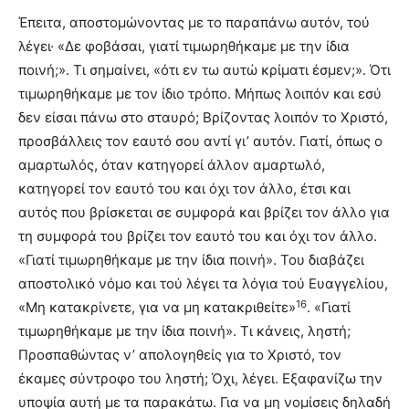
Έπειτα, αποστομώνοντας με το παραπάνω αυτόν, τού
λέγει· «Δε φοβάσαι, γιατί τιμωρηθήκαμε με την ίδια
ποινή;». Τι σημαίνει, «ότι εν τω αυτώ κρίματι έσμεν;». Ότι
τιμωρηθήκαμε με τον ίδιο τρόπο. Μήπως λοιπόν και εσύ
δεν είσαι πάνω στο σταυρό; Βρίζοντας λοιπόν το Χριστό,
προσβάλλεις τον εαυτό σου αντί γι’ αυτόν. Γιατί, όπως ο
αμαρτωλός, όταν κατηγορεί άλλον αμαρτωλό,
κατηγορεί τον εαυτό του και όχι τον άλλο, έ­τσι και
αυτός που βρίσκεται σε συμφορά και βρίζει τον άλλο για
τη συμφορά του βρίζει τον εαυτό του και όχι τον άλλο.
«Γιατί τιμωρηθήκαμε με την ίδια ποινή». Του διαβάζει
αποστολικό νόμο και τού λέγει τα λόγια τού Ευαγγελίου,
16
«Μη κατακρίνετε, για να μη κατακριθείτε»
. «Γιατί
τιμωρηθήκαμε με την ίδια ποινή». Τι κάνεις, ληστή;
Προσπαθώντας ν’ απολογηθείς για το Χριστό, τον
έκαμες σύντροφο του ληστή; Όχι, λέγει. Εξαφανίζω την
υποψία αυτή με τα παρακάτω. Για να μη νομίσεις δηλαδή