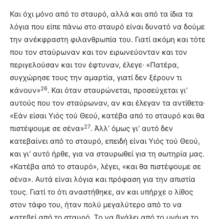
Και όχι μόνο από το σταυρό, αλλά και από τα ίδια τα
λόγια που είπε πάνω στο σταυρό είναι δυνατό να δούμε
την ανέκφραστη φιλανθρωπία του. Γιατί ακόμη και τότε
που τον σταύρωναν και τον ειρωνεύονταν και τον
περιγελούσαν και τον έφτυναν, έλεγε· «Πατέρα,
συγχώρησε τους την αμαρτία, γιατί δεν ξέρουν τι
26
κάνουν»
. Και όταν σταυρώνεται, προσεύχεται γι’
αυτούς που τον σταύρωναν, αν και έλεγαν τα αντίθετα·
«Εάν είσαι Υιός τού Θεού, κατέβα από το σταυρό και θα
27
πιστέψουμε σε σένα»
. Άλλ’ όμως γι’ αυτό δεν
κατεβαίνει από το σταυρό, επειδή είναι Υιός τού Θεού,
και γι’ αυτό ήρθε, για να σταυρωθεί για τη σωτηρία μας.
«Κατέβα από το σταυρό», λέγει, «και θα πιστέψουμε σε
σένα». Αυτά είναι λόγια και πρόφαση για την απιστία
τους. Γιατί το ότι αναστήθηκε, αν και υπήρχε ο λίθος
στον τάφο του, ήταν πολύ μεγαλύτερο από το να
κατεβεί από το σταυρό. Το να βγάλει από το μνήμα το