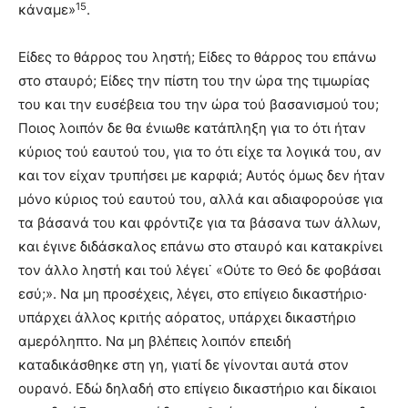
15
κάναμε»
.
Είδες το θάρρος του ληστή; Είδες το θάρρος του επάνω
στο σταυρό; Είδες την πίστη του την ώρα της τιμωρίας
του και την ευσέβεια του την ώρα τού βασανισμού του;
Ποιος λοιπόν δε θα ένιωθε κατάπληξη για το ότι ήταν
κύριος τού εαυτού του, για το ότι είχε τα λογικά του, αν
και τον είχαν τρυπήσει με καρφιά; Αυτός όμως δεν ήταν
μόνο κύριος τού εαυτού του, αλλά και αδιαφορούσε για
τα βάσανά του και φρόντιζε για τα βάσα­να των άλλων,
και έγινε διδάσκαλος επάνω στο σταυρό και κατακρίνει
τον άλλο ληστή και τού λέγει˙ «Ούτε το Θεό δε φοβάσαι
εσύ;». Να μη προσέχεις, λέγει, στο επίγειο δικαστήριο·
υπάρχει άλλος κριτής αόρατος, υπάρχει δικαστήριο
αμερόληπτο. Να μη βλέπεις λοιπόν επειδή
καταδικάσθηκε στη γη, γιατί δε γίνονται αυτά στον
ουρανό. Εδώ δηλαδή στο επίγειο δικα­στήριο και δίκαιοι