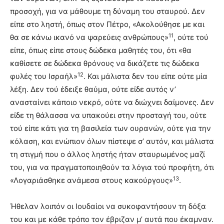
προσοχή, για να μάθουμε τη δύναμη του σταυρού. Δεν
είπε στο ληστή, όπως στον Πέτρο, «Ακολούθησε με και
11
θα σε κάνω ικανό να ψαρεύεις ανθρώπους»
, ούτε τού
είπε, όπως είπε στους δώδεκα μαθητές του, ότι «θα
καθίσετε σε δώδεκα θρόνους να δικάζετε τις δώδεκα
12
φυλές του Ισραήλ»
. Και μάλιστα δεν του είπε ούτε μία
λέξη. Δεν τού έδειξε θαύμα, ούτε είδε αυτός ν’
ανασταίνει κάποιο νεκρό, ούτε να διώχνει δαίμονες. Δεν
είδε τη θάλασσα να υπακούει στην προσταγή του, ούτε
τού είπε κάτι για τη βασιλεία των ουρανών, ούτε για την
κόλαση, και ενώπιον όλων πίστεψε σ’ αυτόν, και μάλιστα
τη στιγμή που ο άλλος ληστής ήταν σταυρωμένος μαζί
του, για να πραγματοποιηθούν τα λόγια τού προφήτη, ότι
13
«Λογαριάσθηκε ανάμεσα στους κακούργους»
.
Ήθελαν λοιπόν οι Ιουδαίοι να συκοφαντήσουν τη δόξα
του και με κάθε τρόπο τον έβριζαν μ’ αυτά που έκαμναν.