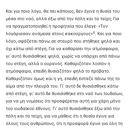
Και για ποιο λόγο, θα πει κάποιος, δεν έγινε η θυσία του
μέσα στο ναό, αλλά έξω από την πόλη και τα τείχη; Για
να πραγματοποιηθεί η προφητεία που έλεγε· «Τον
6
λογάριασαν ανάμεσα στους κακούργους»
. Και για ποιο
λόγο, σφάζεται πάνω σε σταυρό που στήθηκε ψηλά και
όχι κάτω από στέγη; Για να καθαρίσει την ατμόσφαιρα,
γι’ αυτό θυσιάσθηκε ψηλά, χωρίς να υπάρχει από πάνω
του στέγη, αλλά ο ουρανός. Καθαριζόταν λοιπόν η
ατμόσφαιρα, επειδή θυσιαζόταν ψηλά το πρόβατο.
Καθαριζόταν όμως και η γη, επειδή έσταζε πάνω της το
αίμα από την πλευρά του. Γι’ αυτό δε θυσιάσθηκε κάτω
από στέγη, γι’ αυτό δε θυσιάσθηκε στο ναό των Ιουδαίων,
για να μη νομίσεις ότι προσφέρεται αυτή για χάρη μόνο
τού ιουδαϊκού έθνους. Γι’ αυτό θυσιάσθηκε έξω από την
πόλη και τα τείχη, για να μάθεις ότι η θυσία έγινε για
όλους τους ανθρώπους, ότι η προσφορά έγινε για όλη τη