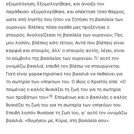
εξομολόγηση; Εξομολογήθηκε, και άνοιξε τον
παράδεισο· εξομολογήθηκε, και απέκτησε τόσο θάρρος,
ώστε από ληστής που ήταν να ζητήσει τη βασιλεία των
ουρανών. Βλέπεις πόσα αγαθά μας προξένησε ο
σταυρός; Αναλογίζεσαι τη βασιλεία των ουρανών; Πες
μου λοιπόν, βλέπεις κάτι τέτοιο; Αυτά που βλέπεις είναι
καρφιά και σταυρός, άλλ’ ο σταυρός αυτός, λέγει, είναι
το σύμβολο της βασιλείας των ουρανών. Γι’ αυτό τον
ονομάζω βασιλιά, επειδή τον βλέπω να σταυρώνεται.
Γιατί είναι χαρακτηριστικό του βασιλιά να πεθαίνει για
τη σωτηρία των υπηκόων του. Ο ίδιος ο Χριστός είπε˙ «Ο
ποιμένας ο καλός θυσιάζει τη ζωή του για τη σωτηρία
18
των προβάτων του»
. Επομένως και ο βασιλιάς ο καλός
θυσιάζει τη ζωή του για τη σωτηρία των υπηκόων του.
Επειδή λοιπόν θυσίασε τη ζωή του, γι’ αυτό τον ονομάζω
βασιλιά. «Θυμήσου με, Κύριε, στη βασιλεία σου».