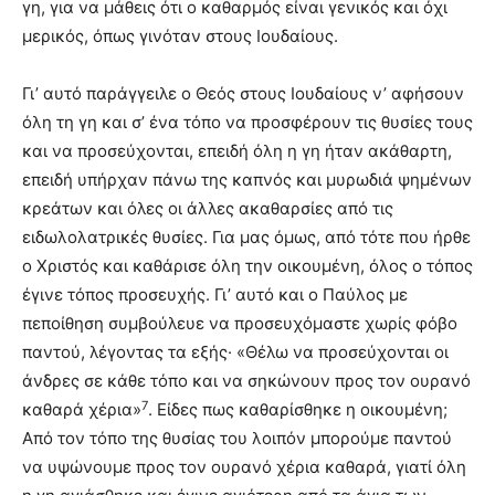
γη, για να μάθεις ότι ο καθαρμός εί­ναι γενικός και όχι
μερικός, όπως γινόταν στους Ιουδαίους.
Γι’ αυτό παράγγειλε ο Θεός στους Ιουδαίους ν’ αφήσουν
όλη τη γη και σ’ ένα τόπο να προσφέρουν τις θυσίες τους
και να προσεύχονται, επειδή όλη η γη ήταν ακάθαρτη,
επειδή υπήρχαν πάνω της καπνός και μυρωδιά ψημένων
κρεάτων και όλες οι άλλες ακαθαρσίες από τις
ειδωλολατρικές θυσίες. Για μας όμως, από τότε που ήρθε
ο Χριστός και καθάρισε όλη την οικουμένη, όλος ο τόπος
έγινε τόπος προσευχής. Γι’ αυτό και ο Παύλος με
πεποίθηση συμβούλευε να προσευχόμαστε χωρίς φόβο
παντού, λέγοντας τα εξής· «Θέλω να προσεύχονται οι
άνδρες σε κάθε τόπο και να σηκώνουν προς τον ουρανό
7
καθαρά χέρια»
. Είδες πως καθαρίσθηκε η οικουμένη;
Από τον τόπο της θυσίας του λοιπόν μπορούμε παντού
να υψώνουμε προς τον ουρανό χέρια καθαρά, γιατί όλη