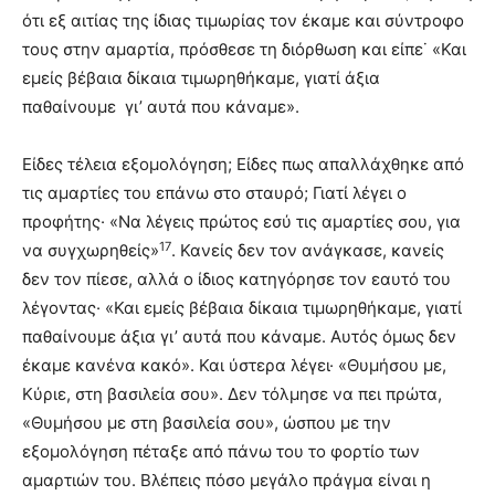
ότι εξ αιτίας της ίδιας τιμωρίας τον έκαμε και σύντροφο
τους στην αμαρτία, πρόσθεσε τη διόρθωση και είπε˙ «Και
εμείς βέβαια δίκαια τιμωρηθήκαμε, γιατί άξια
παθαίνουμε γι’ αυτά που κάναμε».
Είδες τέλεια εξομολόγηση; Είδες πως απαλλάχθηκε από
τις αμαρτίες του επάνω στο σταυρό; Γιατί λέγει ο
προφήτης· «Να λέγεις πρώτος εσύ τις αμαρτίες σου, για
17
να συγχωρηθείς»
. Κανείς δεν τον ανάγκασε, κανείς
δεν τον πίεσε, αλλά ο ίδιος κατηγόρησε τον εαυτό του
λέγοντας· «Και εμείς βέβαια δίκαια τιμωρηθήκαμε, γιατί
παθαίνουμε άξια γι’ αυτά που κάναμε. Αυτός όμως δεν
έκαμε κανένα κακό». Και ύστερα λέγει· «Θυμήσου με,
Κύριε, στη βασιλεία σου». Δεν τόλμησε να πει πρώτα,
«Θυμήσου με στη βασιλεία σου», ώσπου με την
εξομολόγηση πέταξε από πάνω του το φορτίο των
αμαρτιών του. Βλέπεις πόσο μεγάλο πράγμα είναι η