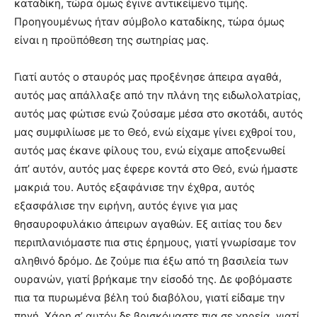
καταδίκη, τώρα όμως έγινε αντικείμενο τιμής.
Προηγουμένως ήταν σύμβολο καταδίκης, τώρα όμως
είναι η προϋπόθεση της σωτηρίας μας.
Γιατί αυτός ο σταυρός μας προξένησε άπειρα αγαθά,
αυτός μας απάλλαξε από την πλάνη της ειδωλολατρίας,
αυτός μας φώτισε ενώ ζούσαμε μέσα στο σκοτάδι, αυτός
μας συμφιλίωσε με το Θεό, ενώ είχαμε γίνει εχθροί του,
αυτός μας έκανε φίλους του, ενώ είχαμε αποξενωθεί
άπ’ αυτόν, αυτός μας έφερε κοντά στο Θεό, ενώ ήμαστε
μακριά του. Αυτός εξαφάνισε την έχθρα, αυτός
εξασφάλισε την ειρήνη, αυτός έγινε για μας
θησαυροφυλάκιο άπειρων αγαθών. Εξ αιτίας του δεν
περιπλανιόμαστε πια στις έρημους, γιατί γνωρίσαμε τον
αληθινό δρόμο. Δε ζούμε πια έξω από τη βασιλεία των
ουρανών, γιατί βρήκαμε την είσοδό της. Δε φοβόμαστε
πια τα πυρωμένα βέλη τού διαβόλου, γιατί είδαμε την
πηγή. Χάρη σ’ αυτόν δε βρισκόμαστε πια σε χηρεία, γιατί