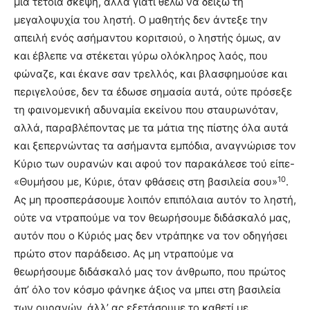
μια τέτοια σκέψη, αλλά γιατί θέλω να δείξω τη
μεγαλοψυχία του ληστή. Ο μαθητής δεν άντεξε την
απειλή ενός ασήμαντου κοριτσιού, ο ληστής όμως, αν
και έβλεπε να στέκεται γύρω ολόκληρος λαός, που
φώναζε, και έκανε σαν τρελλός, και βλασφημούσε και
περιγελούσε, δεν τα έδωσε σημασία αυτά, ούτε πρόσεξε
τη φαινομενική αδυναμία εκείνου που σταυρωνόταν,
αλλά, παραβλέποντας με τα μάτια της πίστης όλα αυτά
και ξεπερνώντας τα ασήμαντα εμπόδια, αναγνώρισε τον
Κύριο των ουρανών και αφού τον παρακάλεσε τού είπε-
10
«Θυμήσου με, Κύριε, όταν φθάσεις στη βασιλεία σου»
.
Ας μη προσπεράσουμε λοιπόν επιπόλαια αυτόν το ληστή,
ούτε να ντραπούμε να τον θεωρήσουμε διδάσκαλό μας,
αυτόν που ο Κύριός μας δεν ντράπηκε να τον οδηγήσει
πρώτο στον παράδεισο. Ας μη ντραπούμε να
θεωρήσουμε διδάσκαλό μας τον άνθρωπο, που πρώτος
άπ’ όλο τον κόσμο φάνηκε άξιος να μπει στη βασιλεία
των ουρανών, άλλ’ ας εξετάσουμε το καθετί με