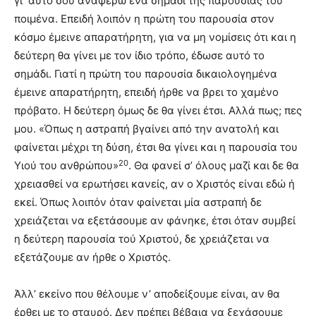
γι’ αυτό σου αναφέρω ένα σημάδι της παρουσίας τού
ποιμένα. Επειδή λοιπόν η πρώτη του παρουσία στον
κόσμο έμεινε απαρατήρητη, για να μη νομίσεις ότι και η
δεύτερη θα γίνει με τον ίδιο τρόπο, έδωσε αυτό το
σημάδι. Γιατί η πρώτη του παρουσία δικαιολογημένα
έμεινε απαρατήρητη, επειδή ήρθε να βρει το χαμένο
πρόβατο. Η δεύτερη όμως δε θα γίνει έτσι. Αλλά πως; πες
μου. «Όπως η αστραπή βγαίνει από την ανατολή και
φαίνεται μέχρι τη δύση, έτσι θα γίνει και η παρουσία του
20
Υιού του ανθρώπου»
. Θα φανεί σ’ όλους μαζί και δε θα
χρειασθεί να ερωτήσει κανείς, αν ο Χριστός είναι εδώ ή
εκεί. Όπως λοιπόν όταν φαίνεται μία αστραπή δε
χρειάζεται να εξετάσου­με αν φάνηκε, έτσι όταν συμβεί
η δεύτερη παρουσία τού Χριστού, δε χρειάζεται να
εξετάζουμε αν ήρθε ο Χριστός.
Άλλ’ εκείνο που θέλουμε ν’ αποδείξουμε είναι, αν θα
έρθει με το σταυρό. Δεν πρέπει βέβαια να ξεχάσουμε