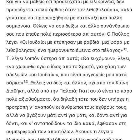
Και για να μάθεις ότι προσεύχεται με ειλικρίνεια, δεν
προσεύχεται απλά όρθιος όταν τον λιθοβολούσαν, αλλά
γονάτισε και προσευχήθηκε με κατάνυξη και πολλή
συμπόνοια. Θέλεις να σου δείξω και άλλο συνάνθρωπο
σου που έπαθε πολύ περισσότερα άπ’ αυτόν; Ο Παύλος
λέγει· «Οι Ιουδαίοι με κτύπησαν με ραβδιά, μια φορά με
32
λιθοβόλησαν, ένα ημερόνυκτο έμεινα στο πέλαγος»
.
Τι λέγει λοιπόν ύστερα άπ’ αυτά; «Θα ευχόμουν», λέγει,
«να χωρισθώ εγώ ο ίδιος από το Χριστό, για χάρη των
αδελφών μου Ιουδαίων, που είναι συγγενείς μου κατά
33
σάρκα»
. Θέλεις να δεις και άλλον, όχι από την Καινή
Διαθήκη, αλλά από την Παλαιά; Γιατί αυτό είναι το πάρα
πολύ αξιοθαύμαστο, ότι δηλαδή τότε που δεν υπήρχε η
προτροπή ν’ αγαπούν οι άνθρωποι τους εχθρούς τους,
αλλά να βγάζουν μάτι αντί για μάτι, και δόντι αντί για
δόντι, και ν’ ανταποδίδουν τα ίδια κακά, έφθασαν στη
συμπεριφορά των αποστόλων. Άκουσε τι λέγει ο
Μωυσής, που λιθοβολήθηκε πολλές φορές από τους