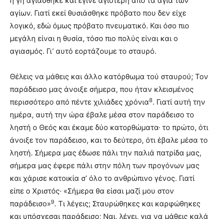
η γη αγιάσθηκε και έγινε αγιότερη από τα άγια των
αγίων. Γιατί εκεί θυσιάσθηκε πρόβατο που δεν είχε
λογικό, εδώ όμως πρόβατο πνευματικό. Και όσο πιο
μεγάλη είναι η θυσία, τόσο πιο πολύς είναι και ο
αγιασμός. Γι’ αυτό εορτάζουμε το σταυρό.
Θέλεις να μάθεις και άλλο κατόρθωμα τού σταυρού; Τον
παράδεισο μας άνοιξε σήμερα, που ήταν κλεισμένος
8
περισσότερο από πέντε χιλιάδες χρόνια
. Γιατί αυτή την
ημέρα, αυτή την ώρα έβαλε μέσα στον παράδεισο το
ληστή ο Θεός και έκαμε δύο κατορθώματα· το πρώτο, ότι
άνοιξε τον παράδεισο, και το δεύτερο, ότι έβαλε μέσα το
ληστή. Σήμερα μας έδωσε πάλι την παλιά πατρίδα μας,
σήμερα μας έφερε πάλι στην πόλη των προγόνων μας
και χάρισε κατοικία σ’ όλο το ανθρώπινο γένος. Γιατί
είπε ο Χριστός· «Σήμερα θα είσαι μαζί μου στον
9
παράδεισο»
. Τι λέγεις; Σταυρώθηκες και καρφώθηκες
και υπόσχεσαι παράδεισο; Ναι, λέγει, για να μάθεις καλά