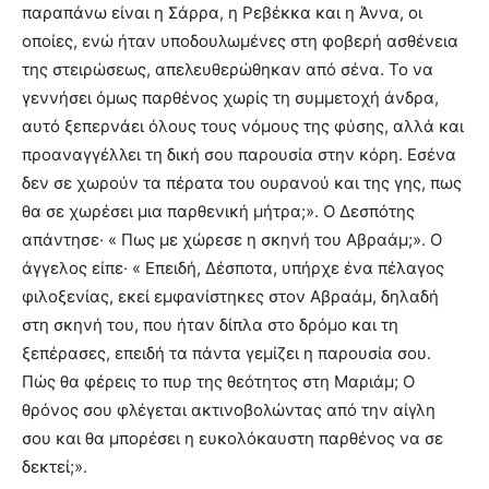
παραπάνω είναι η Σάρρα, η Ρεβέκκα και η Άννα, οι
οποίες, ενώ ήταν υποδουλωμένες στη φοβερή ασθένεια
της στειρώσεως, απελευθερώθηκαν από σένα. Το να
γεννήσει όμως παρθένος χωρίς τη συμμετοχή άνδρα,
αυτό ξεπερνάει όλους τους νόμους της φύσης, αλλά και
προαναγγέλλει τη δική σου παρουσία στην κόρη. Εσένα
δεν σε χωρούν τα πέρατα του ουρανού και της γης, πως
θα σε χωρέσει μια παρθενική μήτρα;». Ο Δεσπότης
απάντησε· « Πως με χώρεσε η σκηνή του Αβραάμ;». Ο
άγγελος είπε· « Επειδή, Δέσποτα, υπήρχε ένα πέλαγος
φιλοξενίας, εκεί εμφανίστηκες στον Αβραάμ, δηλαδή
στη σκηνή του, που ήταν δίπλα στο δρόμο και τη
ξεπέρασες, επειδή τα πάντα γεμίζει η παρουσία σου.
Πώς θα φέρεις το πυρ της θεότητος στη Μαριάμ; Ο
θρόνος σου φλέγεται ακτινοβολώντας από την αίγλη
σου και θα μπορέσει η ευκολόκαυστη παρθένος να σε
δεκτεί;».