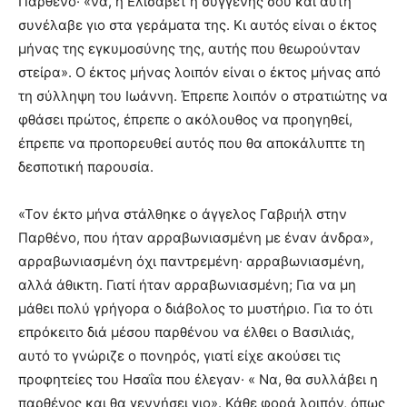
Παρθένο· «να, η Ελισάβετ η συγγενής σου και αυτή
συνέλαβε γιο στα γεράματα της. Κι αυτός είναι ο έκτος
μήνας της εγκυμοσύνης της, αυτής που θεωρούνταν
στείρα». Ο έκτος μήνας λοιπόν είναι ο έκτος μήνας από
τη σύλληψη του Ιωάννη. Έπρεπε λοιπόν ο στρατιώτης να
φθάσει πρώτος, έπρεπε ο ακόλουθος να προηγηθεί,
έπρεπε να προπορευθεί αυτός που θα αποκάλυπτε τη
δεσποτική παρουσία.
«Τον έκτο μήνα στάλθηκε ο άγγελος Γαβριήλ στην
Παρθένο, που ήταν αρραβωνιασμένη με έναν άνδρα»,
αρραβωνιασμένη όχι παντρεμένη· αρραβωνιασμένη,
αλλά άθικτη. Γιατί ήταν αρραβωνιασμένη; Για να μη
μάθει πολύ γρήγορα ο διάβολος το μυστήριο. Για το ότι
επρόκειτο διά μέσου παρθένου να έλθει ο Βασιλιάς,
αυτό το γνώριζε ο πονηρός, γιατί είχε ακούσει τις
προφητείες του Ησαΐα που έλεγαν· « Να, θα συλλάβει η
παρθένος και θα γεννήσει γιο». Κάθε φορά λοιπόν, όπως