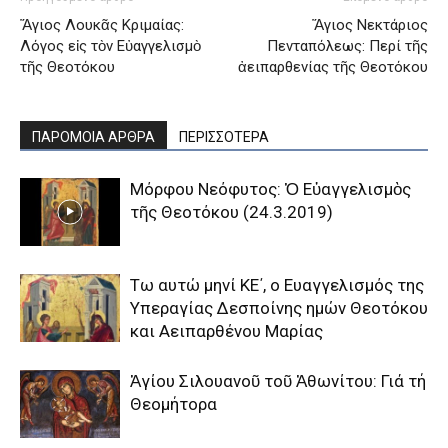
Ἅγιος Λουκᾶς Κριμαίας:
Ἅγιος Νεκτάριος
Λόγος εἰς τὸν Εὐαγγελισμὸ
Πενταπόλεως: Περί τῆς
τῆς Θεοτόκου
ἀειπαρθενίας τῆς Θεοτόκου
ΠΑΡΟΜΟΙΑ ΑΡΘΡΑ
ΠΕΡΙΣΣΟΤΕΡΑ
Μόρφου Νεόφυτος: Ὁ Εὐαγγελισμὸς
τῆς Θεοτόκου (24.3.2019)
Tω αυτώ μηνί KE΄, ο Eυαγγελισμός της
Yπεραγίας Δεσποίνης ημών Θεοτόκου
και Aειπαρθένου Mαρίας
Ἁγίου Σιλουανοῦ τοῦ Ἀθωνίτου: Γιά τή
Θεομήτορα