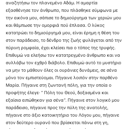
αναζητήσω τον πλανεμένο Αδάμ. Η αμαρτία
εξασθένησε τον άνθρωπο, που πλάσθηκε σύμφωνα με
την εικόνα μου, σάπισε το δημιούργημα των χεριών μου
και θάμπωσε την ομορφιά πού έπλασα. Ο λύκος
κατατρώει το δημιούργημά μου, είναι έρημη η θέση του
στον παράδεισο, το δένδρο της ζωής φυλάγεται από την
πύρινη ρομφαία, έχει κλείσει πια ο τόπος της τρυφής.
Επιθυμώ να ελεήσω τον κατατρεγμένο άνθρωπο και να
συλλάβω τον εχθρό διάβολο. Επιθυμώ αυτό το μυστήριο
να μην το μάθουν όλες οι ουράνιες δυνάμεις, σε σένα
μόνο τον εμπιστεύομαι. Πήγαινε λοιπόν στην παρθένο
Μαρία. Πήγαινε στη ζωντανή πόλη, για την οποία ο
προφήτης έλεγε· “ Πόλη του Θεού, δοξασμένα και
εξαίσια ειπώθηκαν για σένα”. Πήγαινε στον λογικό μου
παράδεισο, πήγαινε προς την πύλη της ανατολής,
πήγαινε στο άξιο κατοικητήριο του Λόγου μου, πήγαινε
στον δεύτερο ουρανό που βρίσκεται πάνω στη γη,