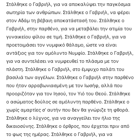
Στάλθηκε ο Γαβριήλ, για να αποκαλύψει την παγκόσμια
σωτηρία των ανθρώπων. Στάλθηκε ο Γαβριήλ, να φέρει
στον Αδάμ τη βέβαιη αποκατάστασή του. Στάλθηκε ο
Γαβριήλ, στην παρθένο, για να μεταβάλει την ατιμία του
γυναικείου φίλου σε τιμή. Στάλθηκε ο Γαβριήλ, για να
προετοιμάσει τον νυμφικό θάλαμο, ώστε να είναι
αντάξιος για τον αμόλυντο Νυμφίο. Στάλθηκε ο Γαβριήλ,
για να συντελέσει να νυμφευθεί το πλάσμα με τον
πλάστη. Στάλθηκε ο Γαβριήλ, στο έμψυχο παλάτι του
βασιλιά των αγγέλων. Στάλθηκε ο Γαβριήλ στην παρθένο
που ήταν αρραβωνιασμένη με τον Ιωσήφ, αλλά που
προοριζόταν για τον Ιησού, τον Υιό του Θεού. Στάλθηκε
ο ασώματος δούλος σε αμόλυντη παρθένο. Στάλθηκε ο
χωρίς αμαρτίες σ’ αυτήν που δεν θα γνώριζε τη φθορά.
Στάλθηκε ο λύχνος, για να αναγγείλει τον ήλιο της
δικαιοσύνης. Στάλθηκε ο όρθρος, που έρχεται πριν από
το φως της ημέρας. Στάλθηκε ο Γαβριήλ, για να