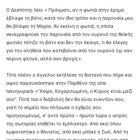
Ο Δεσπότης λέει· « Πράγματι, αν η φωτιά στην έρημο
έβλαψε τη βάτο, κατά τον ίδιο τρόπο και η παρουσία μου
θα βλάψει τη Μαρία. Αν εκείνη η φωτιά, η οποία
σκιαγραφούσε την παρουσία από τον ουρανό της θεϊκής
φωτιάς πότιζε τη βάτο και δεν την έκαιγε, τι θα έλεγες
για την αλήθεια που κατεβαίνει από τον ουρανό όχι σαν
πύρινη φλόγα, αλλά σαν βροχή;».
Τότε πλέον ο άγγελος εκτέλεσε τη διαταγή που πήρε και
αφού παρουσιάστηκε στην Παρθένο της είπε
πανηγυρικά· «“Χαίρε, Κεχαριτωμένη, ο Κύριος είναι μαζί
σου”. Ποτέ πια ο διάβολος δεν θα είναι εναντίον σου,
γιατί το σημείο που πλήγωσε ο εχθρός σου
προηγουμένως, σ’ αυτό πρώτα – πρώτα τώρα ο ιατρός
της σωτηρίας επιθέτει το έμπλαστρο. Από εκεί όπου
εμφανίστηκε ο θάνατος, από εκεί μπήκε η ζωή. Από τη
γυναίκα προέρχονται όλες οι συμφορές, αλλά και από