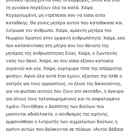
τη γυναίκα πηγάζουν όλα τα καλά. Χαίρε
Κεχαριτωμένη, μη ντρέπεσαι σαν να είσαι αιτία
καταδίκης. Θα γίνεις μητέρα αυτού που καταδίκασε και
λύτρωσε τον άνθρωπο. Χαίρε, αμίαντη μητέρα του
Νυμφίου Χριστού στην ορφανή ανθρωπότητα. Χαίρε, εσύ
που καταπόντισες στη μήτρα σου τον θάνατο της
μητέρας της ανθρωπότητας Εύας. Χαίρε, ο ζωντανός
ναός του Θεού. Χαίρε, συ που είσαι εξίσου κατοικία
ουρανού και γης. Χαίρε, ευρύχωρε τόπε της απόρρητης
φύσης». Αφού όλα αυτά έτσι έχουν, εξαιτίας της ήλθε ο
γιατρός για τους αρρώστους, «ο ήλιος της δικαιοσύνης,
για να φωτίσει αυτούς που ζουν στο σκοτάδι», η άγκυρα
για όλους τους ταλαιπωρημένους και το ασφαλισμένο
λιμάνι. Γεννήθηκε ο Δεσπότης των δούλων που
μισούνται αδιάλλακτα, ο σύνδεσμος της ειρήνης,
εμφανίσθηκε ο λυτρωτής των αιχμαλώτων δούλων, η
ειρήνη αυτών που βρίσκονται σε πόλεμο. «Αυτός βέβαια