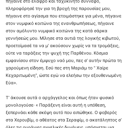
πήγαινε στο ελαφρό και ταχυκίνητο σύννεφο,
πληροφόρησέ την για τη βροχή της παρουσίας μου,
πήγαινε στο αγίασμα που ετοιμάστηκε για μένα, πήγαινε
στον νυμφικό κοιτώνα της ενανθρωπήσεως, πήγαινε
στον αμόλυντο νυμφικό κοιτώνα της κατά σάρκα
γεννήσεώς μου. Μίλησε στα αυτιά της λογικής κιβωτού,
προετοίμασέ τα να μ’ ακούσουν χωρίς να τα τρομάξεις,
ούτε να ταράξεις την ψυχή της Παρθένου. Κόσμια
εμφανίσου στον έμψυχο ναό μου, πες σ’ αυτήν πρώτα τη
χαρούμενη είδηση. Εσύ πες στη Μαριάμ το “ Χαίρε
Κεχαριτωμένη”, ώστε εγώ να ελεήσω την εξουθενωμένη
Εύα».
Τ’ άκουσε αυτά ο αρχάγγελος και όπως ήταν φυσικό
μονολογούσε· « Παράξενη είναι αυτή η υπόθεση,
ξεπερνάει κάθε σκέψη αυτό που ειπώθηκε. Ο φοβερός
στα Χερουβίμ, ο αθέατος στα Σεραφίμ, ο ακατάληπτος σ’
όλες τις ουράνιες αγγελικές δυνάμεις, υπόσχεται μια