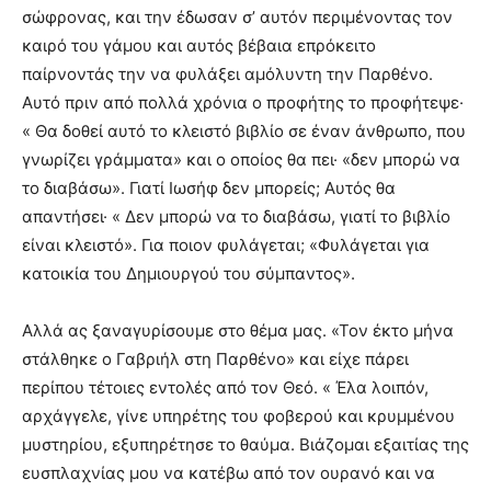
σώφρονας, και την έδωσαν σ’ αυτόν περιμένοντας τον
καιρό του γάμου και αυτός βέβαια επρόκειτο
παίρνοντάς την να φυλάξει αμόλυντη την Παρθένο.
Αυτό πριν από πολλά χρόνια ο προφήτης το προφήτεψε·
« Θα δοθεί αυτό το κλειστό βιβλίο σε έναν άνθρωπο, που
γνωρίζει γράμματα» και ο οποίος θα πει· «δεν μπορώ να
το διαβάσω». Γιατί Ιωσήφ δεν μπορείς; Αυτός θα
απαντήσει· « Δεν μπορώ να το διαβάσω, γιατί το βιβλίο
είναι κλειστό». Για ποιον φυλάγεται; «Φυλάγεται για
κατοικία του Δημιουργού του σύμπαντος».
Αλλά ας ξαναγυρίσουμε στο θέμα μας. «Τον έκτο μήνα
στάλθηκε ο Γαβριήλ στη Παρθένο» και είχε πάρει
περίπου τέτοιες εντολές από τον Θεό. « Έλα λοιπόν,
αρχάγγελε, γίνε υπηρέτης του φοβερού και κρυμμένου
μυστηρίου, εξυπηρέτησε το θαύμα. Βιάζομαι εξαιτίας της
ευσπλαχνίας μου να κατέβω από τον ουρανό και να