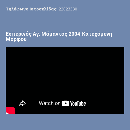
Τηλέφωνο Ιστοσελίδας:
22823330
Εσπερινός Αγ. Μάμαντος 2004-Κατεχόμενη
Μόρφου