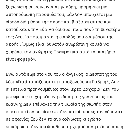
ξεχωριστή επικοινωνία στην κόρη, προμηνύει μια
αυτοπρόσωπη παρουσία του, μάλλον υπόσχεται μια
είσοδο διά μέσου της ακοής και βιάζεται αυτός που
καταδίκασε την Εύα να δοξάσει τόσο πολύ τη θυγατέρα
της; Λέει “ας ετοιμαστεί η είσοδός μου διά μέσου της
ακοής”. Όμως είναι δυνατόν ανθρώπινη κοιλιά να
χωρέσει τον αχώρητο; Πραγματικά αυτό το μυστήριο
είναι φοβερό».
Ενώ αυτά είχε στο νου του ο άγγελος, ο Δεσπότης του
λέει· «Γιατί ταράζεσαι και παραξενεύεσαι Γαβριήλ; Δεν
σ’ έστειλα προηγουμένως στον ιερέα Ζαχαρία; Δεν του
μετέφερες τη χαρμόσυνη είδηση της γεννήσεως του
Ιωάννη; Δεν επέβαλες την τιμωρία της σιωπής στον
ιερέα που δεν σε πίστεψε; Δεν καταδίκασες τον γέροντα
σε αφωνία; Εσύ δεν το ανακοίνωσες κι εγώ το
επικύρωσα; Δεν ακολούθησε τη χαρμόσυνη είδησή σου η