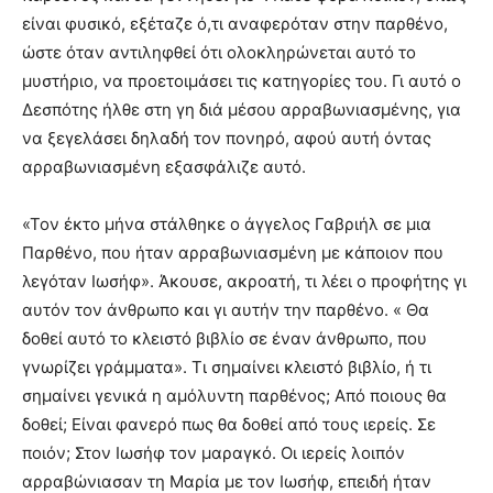
είναι φυσικό, εξέταζε ό,τι αναφερόταν στην παρθένο,
ώστε όταν αντιληφθεί ότι ολοκληρώνεται αυτό το
μυστήριο, να προετοιμάσει τις κατηγορίες του. Γι αυτό ο
Δεσπότης ήλθε στη γη διά μέσου αρραβωνιασμένης, για
να ξεγελάσει δηλαδή τον πονηρό, αφού αυτή όντας
αρραβωνιασμένη εξασφάλιζε αυτό.
«Τον έκτο μήνα στάλθηκε ο άγγελος Γαβριήλ σε μια
Παρθένο, που ήταν αρραβωνιασμένη με κάποιον που
λεγόταν Ιωσήφ». Άκουσε, ακροατή, τι λέει ο προφήτης γι
αυτόν τον άνθρωπο και γι αυτήν την παρθένο. « Θα
δοθεί αυτό το κλειστό βιβλίο σε έναν άνθρωπο, που
γνωρίζει γράμματα». Τι σημαίνει κλειστό βιβλίο, ή τι
σημαίνει γενικά η αμόλυντη παρθένος; Από ποιους θα
δοθεί; Είναι φανερό πως θα δοθεί από τους ιερείς. Σε
ποιόν; Στον Ιωσήφ τον μαραγκό. Οι ιερείς λοιπόν
αρραβώνιασαν τη Μαρία με τον Ιωσήφ, επειδή ήταν