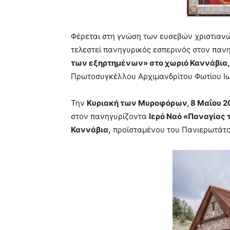
Φέρεται στη γνώση των ευσεβών χριστιανώ
τελεστεί πανηγυρικός εσπερινός στον παν
των εξηρτημένων» στο χωριό Καννάβια,
Πρωτοσυγκέλλου Αρχιμανδρίτου Φωτίου Ιω
Την
Κυριακή των Μυροφόρων, 8
Μαΐου 20
στον πανηγυρίζοντα
Ιερό Ναό
«Παναγίας 
Καννάβια,
π
ροϊσταμένου του Πανιερωτάτ