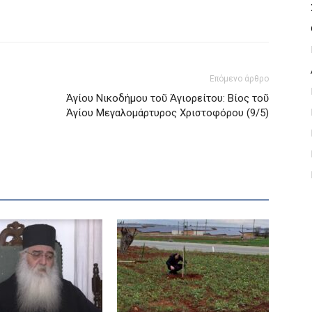
Επόμενο άρθρο
Ἁγίου Νικοδήμου τοῦ Ἁγιορείτου: Βίος τοῦ
Ἁγίου Mεγαλομάρτυρος Xριστοφόρου (9/5)