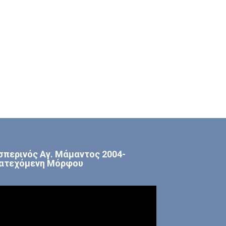
σπερινός Αγ. Μάμαντος 2004-
ατεχόμενη Μόρφου