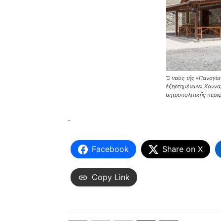
Ὁ ναὸς τῆς «Παναγί
ἐξηρτημένων» Κανναβ
μητροπολιτικῆς περ
.
Facebook
Share on X
Copy Link