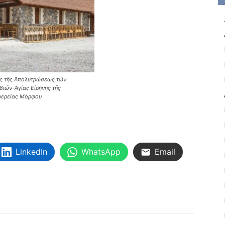
ας τῆς Ἀπολυτρώσεως τῶν
ιῶν-Ἁγίας Εἰρήνης τῆς
ιφερείας Μόρφου
LinkedIn
WhatsApp
Email