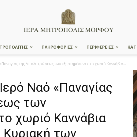
ΤΡΟΠΟΛΙΤΗΣ
ΠΛΗΡΟΦΟΡΙΕΣ
ΠΕΡΙΦΕΡΕΙΕΣ
ΚΑΤ
Ιερά
«Παναγίας της Απολυτρώσεως των εξηρτημένων» στο χωριό Καννάβια...
Ιερό Ναό «Παναγίας
Μητρόπολις
εως των
το χωριό Καννάβια
, Κυριακή των
Μόρφου