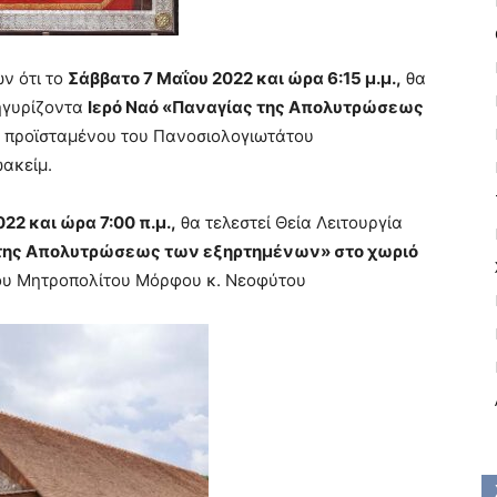
ν ότι το
Σάββατο 7
Μαΐου 2022 και ώρα 6:15 μ.μ.,
θα
ηγυρίζοντα
Ιερό Ναό
«Παναγίας της Απολυτρώσεως
προϊσταμένου του Πανοσιολογιωτάτου
ακείμ.
22 και ώρα 7:00 π.μ.,
θα τελεστεί
Θεία Λειτουργία
της Απολυτρώσεως των εξηρτημένων» στο χωριό
ου Μητρο
π
ολίτου Μόρφου κ
.
Νεοφύτου