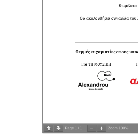
Page
1
/
1
Zoom
100%