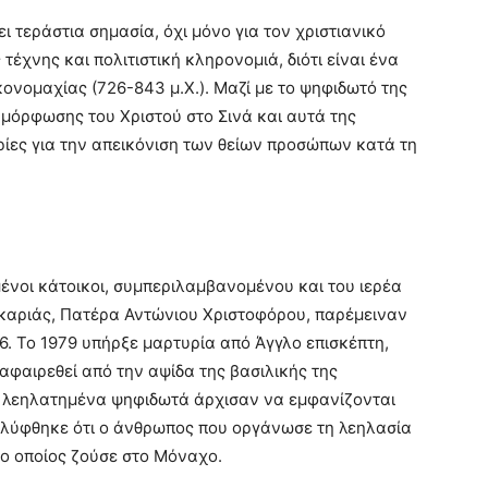
 τεράστια σημασία, όχι μόνο για τον χριστιανικό
τέχνης και πολιτιστική κληρονομιά, διότι είναι ένα
κονομαχίας (726-843 μ.Χ.). Μαζί με το ψηφιδωτό της
αμόρφωσης του Χριστού στο Σινά και αυτά της
ίες για την απεικόνιση των θείων προσώπων κατά τη
μένοι κάτοικοι, συμπεριλαμβανομένου και του ιερέα
ακαριάς, Πατέρα Αντώνιου Χριστοφόρου, παρέμειναν
76. Το 1979 υπήρξε μαρτυρία από Άγγλο επισκέπτη,
φαιρεθεί από την αψίδα της βασιλικής της
α λεηλατημένα ψηφιδωτά άρχισαν να εμφανίζονται
αλύφθηκε ότι ο άνθρωπος που οργάνωσε τη λεηλασία
 ο οποίος ζούσε στο Μόναχο.