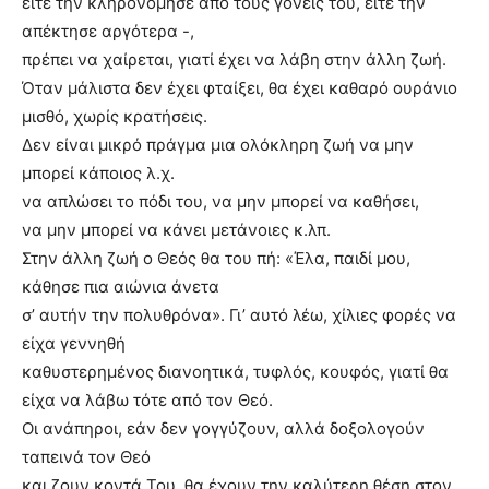
είτε την κληρονόμησε από τους γονείς του, είτε την
απέκτησε αργότερα -,
πρέπει να χαίρεται, γιατί έχει να λάβη στην άλλη ζωή.
Όταν μάλιστα δεν έχει φταίξει, θα έχει καθαρό ουράνιο
μισθό, χωρίς κρατήσεις.
Δεν είναι μικρό πράγμα μια ολόκληρη ζωή να μην
μπορεί κάποιος λ.χ.
να απλώσει το πόδι του, να μην μπορεί να καθήσει,
να μην μπορεί να κάνει μετάνοιες κ.λπ.
Στην άλλη ζωή ο Θεός θα του πή: «Έλα, παιδί μου,
κάθησε πια αιώνια άνετα
σ’ αυτήν την πολυθρόνα». Γι’ αυτό λέω, χίλιες φορές να
είχα γεννηθή
καθυστερημένος διανοητικά, τυφλός, κουφός, γιατί θα
είχα να λάβω τότε από τον Θεό.
Οι ανάπηροι, εάν δεν γογγύζουν, αλλά δοξολογούν
ταπεινά τον Θεό
και ζουν κοντά Του, θα έχουν την καλύτερη θέση στον