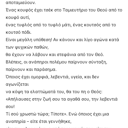
αποταμιεύουν.
Ένας κουφός έχει τσέκ στο Ταμιευτήριο του Θεού από το
κουφό αυτί,
ένας τυφλός από το τυφλό μάτι, ένας κουτσός από το
κουτσό πόδι.
Είναι μεγάλη υπόθεση! Αν κάνουν και λίγο αγώνα κατά
των ψυχικών παθών,
θα έχουν να λάβουν και στεφάνια από τον Θεό.
Βλέπεις, οι ανάπηροι πολέμου παίρνουν σύνταξη,
παίρνουν και παράσημα.
Όποιος έχει ομορφιά, λεβεντιά, υγεία, και δεν
αγωνίζεται
να κόψη τα ελαττώματά του, θα του πη ο Θεός:
«Απήλαυσες στην ζωή σου τα αγαθά σου, την λεβεντιά
σου!
Τί σού χρωστώ τώρα; Τίποτε». Ενώ όποιος έχει μια
αναπηρία – είτε έτσι γεννήθηκε,