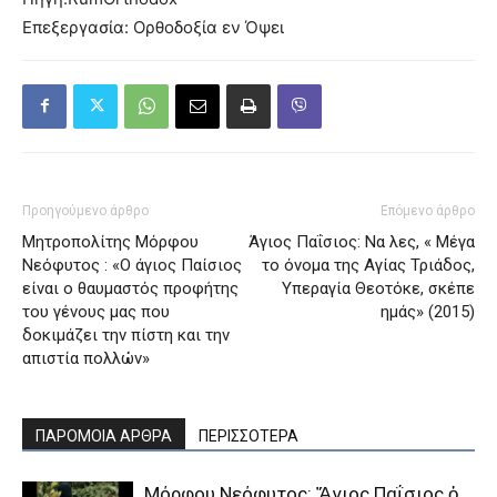
Επεξεργασία: Ορθοδοξία εν Όψει
Προηγούμενο άρθρο
Επόμενο άρθρο
Μητροπολίτης Μόρφου
Άγιος Παΐσιος: Να λες, « Μέγα
Νεόφυτος : «Ο άγιος Παίσιος
το όνομα της Αγίας Τριάδος,
είναι ο θαυμαστός προφήτης
Υπεραγία Θεοτόκε, σκέπε
του γένους μας που
ημάς» (2015)
δοκιμάζει την πίστη και την
απιστία πολλών»
ΠΑΡΟΜΟΙΑ ΑΡΘΡΑ
ΠΕΡΙΣΣΟΤΕΡΑ
Μόρφου Νεόφυτος: Ἅγιος Παΐσιος ὁ