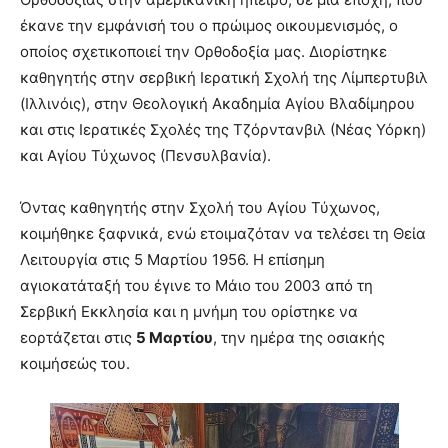
έκανε την εμφάνισή του ο πρώιμος οικουμενισμός, ο
οποίος σχετικοποιεί την Ορθοδοξία μας. Διορίστηκε
καθηγητής στην σερβική Ιερατική Σχολή της Λίμπερτυβιλ
(Ιλλινόις), στην Θεολογική Ακαδημία Αγίου Βλαδίμηρου
και στις Ιερατικές Σχολές της Τζόρντανβιλ (Νέας Υόρκη)
και Αγίου Τύχωνος (Πενσυλβανία).
Όντας καθηγητής στην Σχολή του Αγίου Τύχωνος,
κοιμήθηκε ξαφνικά, ενώ ετοιμαζόταν να τελέσει τη Θεία
Λειτουργία στις 5 Μαρτίου 1956. Η επίσημη
αγιοκατάταξή του έγινε το Μάιο του 2003 από τη
Σερβική Εκκλησία και η μνήμη του ορίστηκε να
εορτάζεται στις
5 Μαρτίου
, την ημέρα της οσιακής
κοιμήσεώς του.