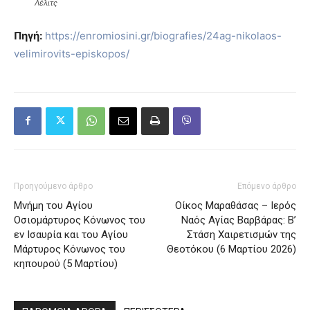
Λέλιτς
Πηγή:
https://enromiosini.gr/biografies/24ag-nikolaos-
velimirovits-episkopos/
Προηγούμενο άρθρο
Επόμενο άρθρο
Μνήμη του Aγίου
Οίκος Μαραθάσας – Ιερός
Oσιομάρτυρος Kόνωνος του
Ναός Αγίας Βαρβάρας: Β’
εν Iσαυρία και του Αγίου
Στάση Χαιρετισμών της
Μάρτυρος Κόνωνος του
Θεοτόκου (6 Μαρτίου 2026)
κηπουρού (5 Μαρτίου)