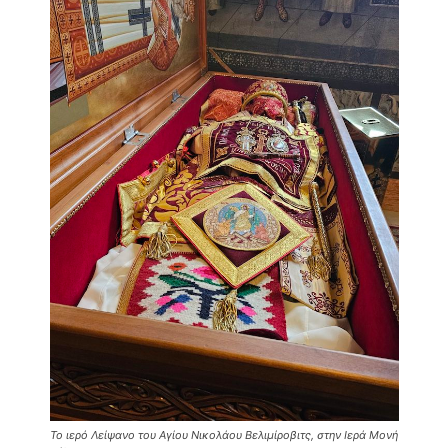
Το ιερό Λείψανο του Αγίου Νικολάου Βελιμίροβιτς, στην Ιερά Μονή