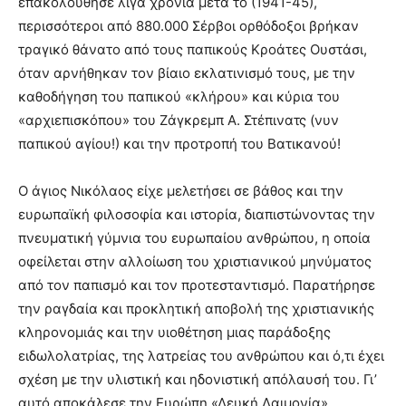
επακολούθησε λίγα χρόνια μετά το (1941-45),
περισσότεροι από 880.000 Σέρβοι ορθόδοξοι βρήκαν
τραγικό θάνατο από τους παπικούς Κροάτες Ουστάσι,
όταν αρνήθηκαν τον βίαιο εκλατινισμό τους, με την
καθοδήγηση του παπικού «κλήρου» και κύρια του
«αρχιεπισκόπου» του Ζάγκρεμπ Α. Στέπινατς (νυν
παπικού αγίου!) και την προτροπή του Βατικανού!
Ο άγιος Νικόλαος είχε μελετήσει σε βάθος και την
ευρωπαϊκή φιλοσοφία και ιστορία, διαπιστώνοντας την
πνευματική γύμνια του ευρωπαίου ανθρώπου, η οποία
οφείλεται στην αλλοίωση του χριστιανικού μηνύματος
από τον παπισμό και τον προτεσταντισμό. Παρατήρησε
την ραγδαία και προκλητική αποβολή της χριστιανικής
κληρονομιάς και την υιοθέτηση μιας παράδοξης
ειδωλολατρίας, της λατρείας του ανθρώπου και ό,τι έχει
σχέση με την υλιστική και ηδονιστική απόλαυσή του. Γι’
αυτό αποκάλεσε την Ευρώπη «Λευκή Δαιμονία».