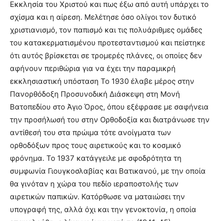
Εκκλησία του Χριστού και πως έξω από αυτή υπάρχει το
σχίσμα και η αίρεση. Μελέτησε όσο ολίγοι τον δυτικό
χριστιανισμό, τον παπισμό και τις πολυάριθμες ομάδες
του κατακερματισμένου προτεσταντισμού και πείστηκε
ότι αυτός βρίσκεται σε τρομερές πλάνες, οι οποίες δεν
αφήνουν περιθώρια για να έχει την παραμικρή
εκκλησιαστική υπόσταση Το 1930 έλαβε μέρος στην
Πανορθόδοξη Προσυνοδική Διάσκεψη στη Μονή
Βατοπεδίου στο Άγιο Όρος, όπου εξέφρασε με σαφήνεια
την προσήλωσή του στην Ορθοδοξία και διατράνωσε την
αντίθεσή του στα πρώιμα τότε ανοίγματα των
ορθοδόξων προς τους αιρετικούς και το κοσμικό
φρόνημα. Το 1937 κατάγγειλε με σφοδρότητα τη
συμφωνία Γιουγκοσλαβίας και Βατικανού, με την οποία
θα γινόταν η χώρα του πεδίο ιεραποστολής των
αιρετικών παπικών. Κατόρθωσε να ματαιώσει την
υπογραφή της, αλλά όχι και την γενοκτονία, η οποία