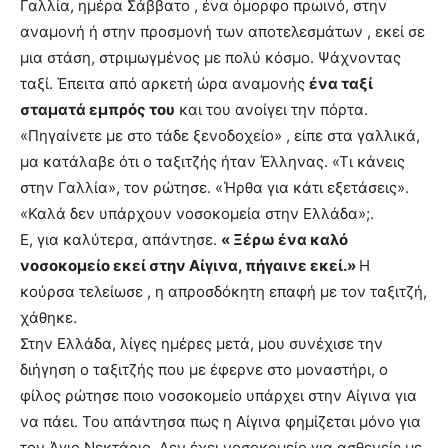
Γαλλία, ημέρα Σάββατο , ένα όμορφο πρωινό, στην
αναμονή ή στην προσμονή των αποτελεσμάτων , εκεί σε
μια στάση, στριμωγμένος με πολύ κόσμο. Ψάχνοντας
ταξί. Έπειτα από αρκετή ώρα αναμονής
ένα ταξί
σταματά εμπρός του
και του ανοίγει την πόρτα.
«Πηγαίνετε με στο τάδε ξενοδοχείο» , είπε στα γαλλικά,
μα κατάλαβε ότι ο ταξιτζής ήταν Έλληνας. «Τι κάνεις
στην Γαλλία», τον ρώτησε. «Ήρθα για κάτι εξετάσεις».
«Καλά δεν υπάρχουν νοσοκομεία στην Ελλάδα»;.
Ε, για καλύτερα, απάντησε.
« Ξέρω ένα καλό
νοσοκομείο εκεί στην Αίγινα, πήγαινε εκεί.»
Η
κούρσα τελείωσε , η απροσδόκητη επαφή με τον ταξιτζή,
χάθηκε.
Στην Ελλάδα, λίγες ημέρες μετά, μου συνέχισε την
διήγηση ο ταξιτζής που με έφερνε στο μοναστήρι, ο
φίλος ρώτησε ποιο νοσοκομείο υπάρχει στην Αίγινα για
να πάει. Του απάντησα πως η Αίγινα φημίζεται μόνο για
τον Άγιο Νεκτάριο. Δεν έχει νοσοκομείο για ασθενείς με