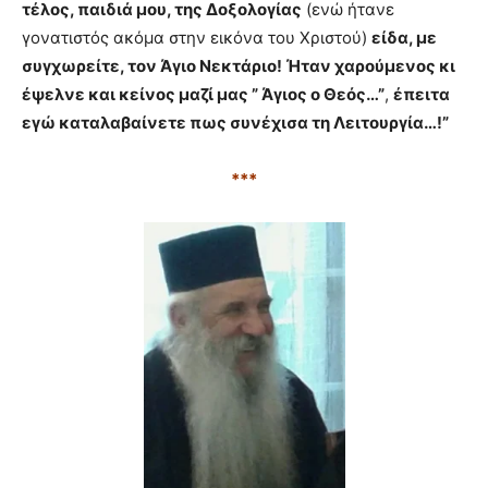
τέλος, παιδιά μου, της Δοξολογίας
(ενώ ήτανε
γονατιστός ακόμα στην εικόνα του Χριστού)
είδα, με
συγχωρείτε, τον Άγιο Νεκτάριο! Ήταν χαρούμενος κι
έψελνε και κείνος μαζί μας ” Άγιος ο Θεός…”
,
έπειτα
εγώ καταλαβαίνετε πως συνέχισα τη Λειτουργία…!”
***