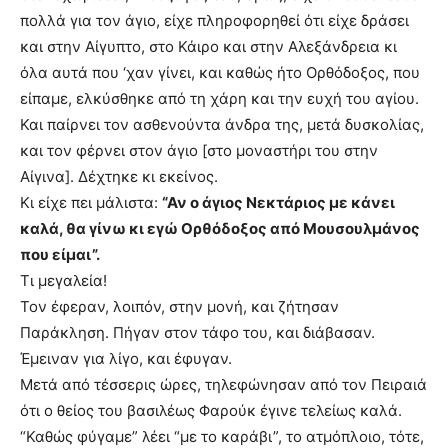
πολλά για τον άγιο, είχε πληροφορηθεί ότι είχε δράσει
και στην Αίγυπτο, στο Κάιρο και στην Αλεξάνδρεια κι
όλα αυτά που ‘χαν γίνει, και καθώς ήτο Ορθόδοξος, που
είπαμε, ελκύσθηκε από τη χάρη και την ευχή του αγίου.
Και παίρνει τον ασθενούντα άνδρα της, μετά δυσκολίας,
και τον φέρνει στον άγιο [στο μοναστήρι του στην
Αίγινα]. Δέχτηκε κι εκείνος.
Κι είχε πει μάλιστα:
“Αν ο άγιος Νεκτάριος με κάνει
καλά, θα γίνω κι εγώ Ορθόδοξος από Μουσουλμάνος
που είμαι”.
Τι μεγαλεία!
Τον έφεραν, λοιπόν, στην μονή, και ζήτησαν
Παράκληση. Πήγαν στον τάφο του, και διάβασαν.
Έμειναν για λίγο, και έφυγαν.
Μετά από τέσσερις ώρες, τηλεφώνησαν από τον Πειραιά
ότι ο θείος του βασιλέως Φαρούκ έγινε τελείως καλά.
“Καθώς φύγαμε” λέει “με το καράβι”, το ατμόπλοιο, τότε,