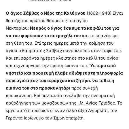
Ο
άγιος Σάββας ο Νέος της Καλύμνου
(1862-1948) Είναι
θεατής του πρώτου θαύματος του αγίου
Νεκταρίου:
Νεκρός ο άγιος έσκυψε το κεφάλι του για
να του φορέσουν το πετραχήλι του
και το επανέφερε
στη θέση του. Επί τρεις ημέρες μετά την κοίμηση του
αγίου ο θαυμαστός Σάββας συνομιλούσε στον τάφο του.
Και επί σαράντα ημέρες κλείστηκε στο κελλί του αγίου
και τεχνούργησε την πρώτη εικόνα του.
Ύστερα από
νηστεία και προσευχή έλαβε αδιάψευστη πληροφορία
περί αγιότητος του ιεράρχου και ζήτησε να τεθεί η
εικόνα του στο προσκυνητάρι
προς συνεχή
προσκύνηση. Επί πενταετία ανέλαβε την πνευματική
καθοδήγηση των μοναζουσών της Ι.Μ. Αγίας Τριάδος. Το
έργο αυτό παρέδωσε σ’ έναν άλλο άξιο Αγιορείτη, τον
Γέροντα Ιερώνυμο τον Σιμωνοπετρίτη.