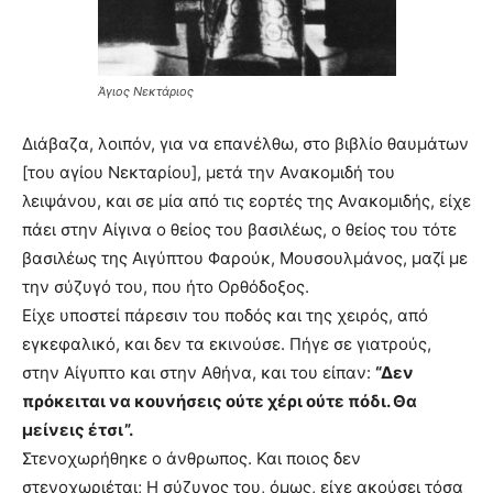
Άγιος Νεκτάριος
Διάβαζα, λοιπόν, για να επανέλθω, στο βιβλίο θαυμάτων
[του αγίου Νεκταρίου], μετά την Ανακομιδή του
λειψάνου, και σε μία από τις εορτές της Ανακομιδής, είχε
πάει στην Αίγινα ο θείος του βασιλέως, ο θείος του τότε
βασιλέως της Αιγύπτου Φαρούκ, Μουσουλμάνος, μαζί με
την σύζυγό του, που ήτο Ορθόδοξος.
Είχε υποστεί πάρεσιν του ποδός και της χειρός, από
εγκεφαλικό, και δεν τα εκινούσε. Πήγε σε γιατρούς,
στην Αίγυπτο και στην Αθήνα, και του είπαν:
“Δεν
πρόκειται να κουνήσεις ούτε χέρι ούτε πόδι. Θα
μείνεις έτσι”.
Στενοχωρήθηκε ο άνθρωπος. Και ποιος δεν
στενοχωριέται; Η σύζυγος του, όμως, είχε ακούσει τόσα