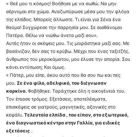
« Θεέ μου τι κόσμος! Βοήθησε με να σωθώ. Να μην
σέρνομαι στο χώμα. Αναζωπύρωσε μέσα μου την φλόγα
της ελπίδος. Μπορείς άλλωστε. Τι είναι για Σένα ένα
θαύμα! Συγχώρεσε την παρρησία μου. Σε αισθάνομαι
Πατέρα. Θέλω να νιώθω άνετα μαζί σου».
Αυτές ήταν οι σκέψεις μου. Τις μοιράστηκα μαζί σας. Με
βασάνιζαν, δεν σας το κρύβω. Μέχρι που ένας ταξιτζής,
άνθρωπος του μεροκάματου, μου έλυσε την απορία. Σου
κάνει εντύπωση; Και όμως.
« Πάτερ, μου είπε, άκου αυτό που θα σου πω και πες
μου.
Σε ένα φίλο, αδελφικό, του διέγνωσαν
καρκίνο.
Φοβήθηκε. Ταράχτηκε όλη η οικογένειά του.
Τον έπιασε τρόμος. Εξετάσεις, αποτελέσματα,
επισκέψεις σε γιατρούς, μαγνητικές, αξονικές στο
κεφάλι.
Τελευταία ελπίδα , του είπαν, στο εξωτερικό,
ένα διαγνωστικό κέντρο στην Γαλλία, για ειδικές
εξετάσεις
.