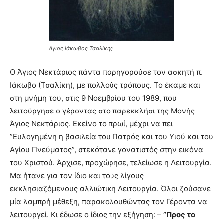
Άγιος Ιάκωβος Τσαλίκης
Ο Άγιος Νεκτάριος πάντα παρηγορούσε τον ασκητή π.
Ιάκωβο (Τσαλίκη), με πολλούς τρόπους. Το έκαμε και
στη μνήμη του, στις 9 Νοεμβρίου του 1989, που
λειτούργησε ο γέροντας στο παρεκκλήσι της Μονής
Άγιος Νεκτάριος. Εκείνο το πρωί, μέχρι να πει
”Ευλογημένη η βασιλεία του Πατρός και του Υιού και του
Αγίου Πνεύματος”, στεκότανε γονατιστός στην εικόνα
του Χριστού. Άρχισε, προχώρησε, τελείωσε η Λειτουργία.
Μα ήτανε για τον ίδιο και τους λίγους
εκκλησιαζόμενους αλλιώτικη Λειτουργία. Όλοι ζούσανε
μία λαμπρή μέθεξη, παρακολουθώντας τον Γέροντα να
λειτουργεί. Κι έδωσε ο ίδιος την εξήγηση: –
”Προς το