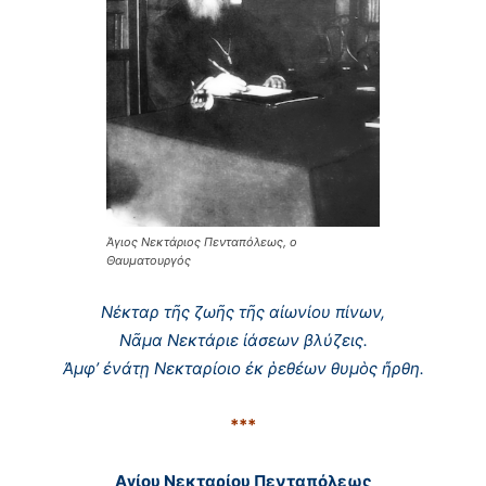
Άγιος Νεκτάριος Πενταπόλεως, ο
Θαυματουργός
Νέκταρ τῆς ζωῆς τῆς αἰωνίου πίνων,
Νᾶμα Νεκτάριε ἰάσεων βλύζεις.
Ἀμφ’ ἐνάτῃ Νεκταρίοιο ἐκ ῥεθέων θυμὸς ἤρθη.
***
Αγίου Νεκταρίου Πενταπόλεως