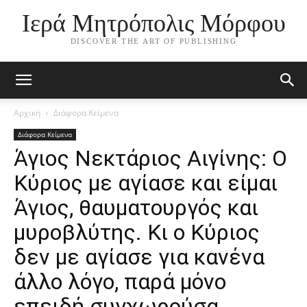
Ιερά Μητρόπολις Μόρφου
DISCOVER THE ART OF PUBLISHING
Αρχική
Διάφορα Κείμενα
Διάφορα Κείμενα
Άγιος Νεκτάριος Αιγίνης: Ο
Κύριος με αγίασε και είμαι
Άγιος, θαυματουργός και
μυροβλύτης. Κι ο Κύριος
δεν με αγίασε για κανένα
άλλο λόγο, παρά μόνο
επειδή συγχωρούσα