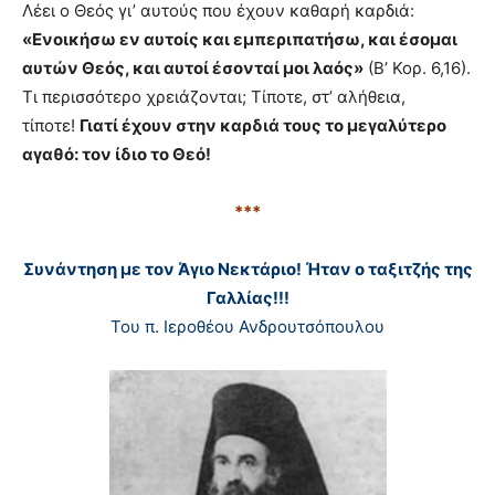
Λέει ο Θεός γι’ αυτούς που έχουν καθαρή καρδιά:
«Ενοικήσω εν αυτοίς και εμπεριπατήσω, και έσομαι
αυτών Θεός, και αυτοί έσονταί μοι λαός»
(Β’ Κορ. 6,16).
Τι περισσότερο χρειάζονται; Τίποτε, στ’ αλήθεια,
τίποτε!
Γιατί έχουν στην καρδιά τους το μεγαλύτερο
αγαθό: τον ίδιο το Θεό!
***
Συνάντηση με τον Άγιο Νεκτάριο! Ήταν ο ταξιτζής της
Γαλλίας!!!
Toυ π. Ιεροθέου Ανδρουτσόπουλου