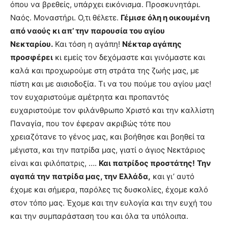
όπου να βρεθείς, υπάρχει εικόνισμα. Προσκυνητάρι.
Ναός. Μοναστήρι. Ο,τι θέλετε.
Γέμισε όλη η οικουμένη
από ναούς κι απ’ την παρουσία του αγίου
Νεκταρίου.
Και τόση η αγάπη!
Νέκταρ αγάπης
προσφέρει
κι εμείς τον δεχόμαστε και γινόμαστε και
καλά και προχωρούμε στη στράτα της ζωής μας, με
πίστη και με αισιοδοξία. Τι να του πούμε του αγίου μας!
τον ευχαριστούμε αμέτρητα και προπαντός
ευχαριστούμε τον φιλάνθρωπο Χριστό και την καλλίστη
Παναγία, που τον έφεραν ακριβώς τότε που
χρειαζότανε το γένος μας, και βοήθησε και βοηθεί τα
μέγιστα, και την πατρίδα μας, γιατί ο άγιος Νεκτάριος
είναι και φιλόπατρις, ….
Και πατρίδος προστάτης!
Την
αγαπά την πατρίδα μας, την Ελλάδα,
και γι’ αυτό
έχομε και σήμερα, παρόλες τις δυσκολίες, έχομε καλό
στον τόπο μας. Έχομε και την ευλογία και την ευχή του
και την συμπαράσταση του και όλα τα υπόλοιπα.