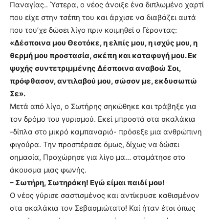
Παναγίας.. Ύστερα, ο νέος άνοιξε ένα διπλωμένο χαρτί
που είχε στην τσέπη του και άρχισε να διαβάζει αυτά
που του’χε δώσει λίγο πριν κοιμηθεί ο Γέροντας:
«Δέσποινα μου Θεοτόκε, η ελπίς μου, η ισχύς μου, η
θερμή μου προστασία, σκέπη και καταφυγή μου. Εκ
ψυχής συντετριμμένης Δέσποινα αναβοώ Σοι,
πρόφθασον, αντιλαβού μου, σώσον με, εκδυσωπώ
Σε».
Μετά από λίγο, ο Σωτήρης σηκώθηκε και τράβηξε για
τον δρόμο του γυρισμού. Εκεί μπροστά στα σκαλάκια
-δίπλα στο μικρό καμπαναριό- πρόσεξε μια ανθρώπινη
φιγούρα. Την προσπέρασε όμως, δίχως να δώσει
σημασία, Προχώρησε για λίγο μα… σταμάτησε στο
άκουσμα μιας φωνής.
– Σωτήρη, Σωτηράκη! Εγώ είμαι παιδί μου!
Ο νέος γύρισε σαστισμένος και αντίκρυσε καθισμένον
στα σκαλάκια τον Σεβασμιώτατο! Καί ήταν έτσι όπως