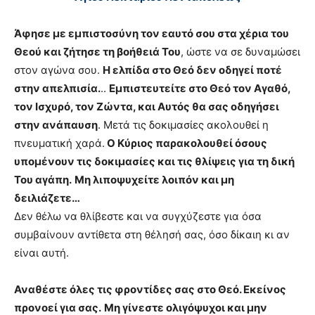
Ά
φησε με εμπιστοσύνη τον εαυτό σου στα χέρια του
Θεού και ζήτησε τη βοήθειά Του
, ώστε να σε δυναμώσει
στον αγώνα σου.
Η ελπίδα στο Θεό δεν οδηγεί ποτέ
στην απελπισία.
..
Εμπιστευτείτε στο Θεό τον Αγαθό,
τον Ισχυρό, τον Ζώντα, και Αυτός θα σας οδηγήσει
στην ανάπαυση
. Μετά τις δοκιμασίες ακολουθεί η
πνευματική χαρά.
Ο Κύριος παρακολουθεί όσους
υπομένουν τις δοκιμασίες και τις θλίψεις για τη δική
Του αγάπη.
Μη λιποψυχείτε λοιπόν και μη
δειλιάζετε…
Δεν θέλω να θλίβεστε και να συγχύζεστε για όσα
συμβαίνουν αντίθετα στη θέλησή σας, όσο δίκαιη κι αν
είναι αυτή.
Αναθέστε όλες τις φροντίδες σας στο Θεό. Εκείνος
προνοεί για σας.
Μη γίνεστε ολιγόψυχοι και μην