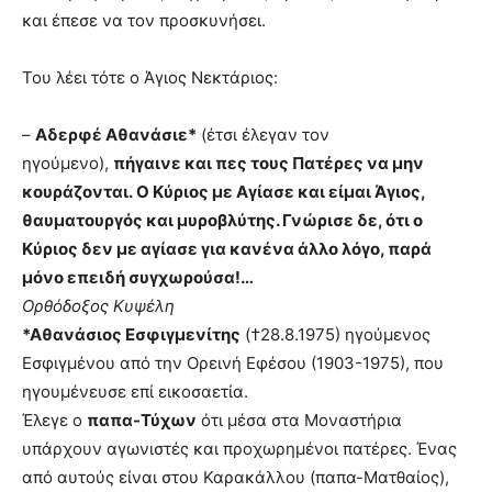
και έπεσε να τον προσκυνήσει.
Του λέει τότε ο Άγιος Νεκτάριος:
–
Αδερφέ Αθανάσιε
*
(έτσι έλεγαν τον
ηγούμενο),
πήγαινε και πες τους Πατέρες να μην
κουράζονται. Ο Κύριος με Αγίασε και είμαι Άγιος,
θαυματουργός και μυροβλύτης. Γνώρισε δε, ότι ο
Κύριος δεν με αγίασε για κανένα άλλο λόγο, παρά
μόνο επειδή συγχωρούσα!…
Ορθόδοξος Κυψέλη
*
Αθανάσιος Εσφιγμενίτης
(†28.8.1975) ηγούμενος
Εσφιγμένου από την Ορεινή Εφέσου (1903-1975), που
ηγουμένευσε επί εικοσαετία.
Έλεγε ο
παπα-Τύχων
ότι μέσα στα Μοναστήρια
υπάρχουν αγωνιστές και προχωρημένοι πατέρες. Ένας
από αυτούς είναι στου Καρακάλλου (παπα-Ματθαίος),