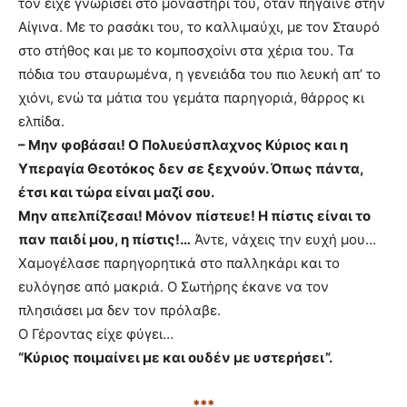
τον είχε γνωρίσει στο μοναστήρι του, όταν πήγαινε στην
Αίγινα. Με το ρασάκι του, το καλλιμαύχι, με τον Σταυρό
στο στήθος και με το κομποσχοίνι στα χέρια του. Τα
πόδια του σταυρωμένα, η γενειάδα του πιο λευκή απ’ το
χιόνι, ενώ τα μάτια του γεμάτα παρηγοριά, θάρρος κι
ελπίδα.
– Μην φοβάσαι! Ο Πολυεύσπλαχνος Κύριος και η
Υπεραγία Θεοτόκος δεν σε ξεχνούν. Όπως πάντα,
έτσι και τώρα είναι μαζί σου.
Μην απελπίζεσαι!
Μόνον πίστευε! Η πίστις είναι το
παν παιδί μου, η πίστις!…
Άντε, νάχεις την ευχή μου…
Χαμογέλασε παρηγορητικά στο παλληκάρι και το
ευλόγησε από μακριά. Ο Σωτήρης έκανε να τον
πλησιάσει μα δεν τον πρόλαβε.
Ο Γέροντας είχε φύγει…
“Κύριος ποιμαίνει με και ουδέν με υστερήσει”.
***