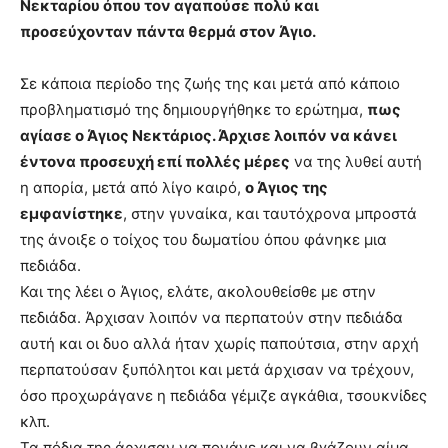
Νεκταρίου όπου τον αγαπούσε πολύ και
προσεύχονταν πάντα θερμά στον Άγιο.
Σε κάποια περίοδο της ζωής της και μετά από κάποιο
προβληματισμό της δημιουργήθηκε το ερώτημα,
πως
αγίασε ο Άγιος Νεκτάριος. Άρχισε λοιπόν να κάνει
έντονα προσευχή επί πολλές μέρες
να της λυθεί αυτή
η απορία, μετά από λίγο καιρό,
ο Άγιος της
εμφανίστηκε
, στην γυναίκα, και ταυτόχρονα μπροστά
της άνοιξε ο τοίχος του δωματίου όπου φάνηκε μια
πεδιάδα.
Και της λέει ο Άγιος, ελάτε, ακολουθείσθε με στην
πεδιάδα. Άρχισαν λοιπόν να περπατούν στην πεδιάδα
αυτή και οι δυο αλλά ήταν χωρίς παπούτσια, στην αρχή
περπατούσαν ξυπόλητοι και μετά άρχισαν να τρέχουν,
όσο προχωράγανε η πεδιάδα γέμιζε αγκάθια, τσουκνίδες
κλπ.
Τα πόδια της άρχισαν να πονάνε και να βγάζουν αίμα,