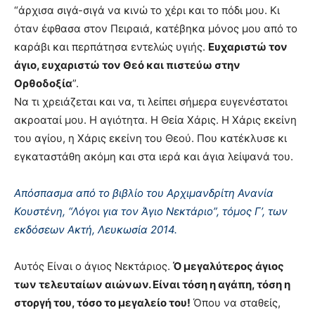
“άρχισα σιγά-σιγά να κινώ το χέρι και το πόδι μου. Κι
όταν έφθασα στον Πειραιά, κατέβηκα μόνος μου από το
καράβι και περπάτησα εντελώς υγιής.
Ευχαριστώ τον
άγιο, ευχαριστώ τον Θεό και πιστεύω στην
Ορθοδοξία
”.
Να τι χρειάζεται και να, τι λείπει σήμερα ευγενέστατοι
ακροαταί μου. Η αγιότητα. Η Θεία Χάρις. Η Χάρις εκείνη
του αγίου, η Χάρις εκείνη του Θεού. Που κατέκλυσε κι
εγκαταστάθη ακόμη και στα ιερά και άγια λείψανά του.
Απόσπασμα από το βιβλίο του Αρχιμανδρίτη Ανανία
Κουστένη, “Λόγοι για τον Άγιο Νεκτάριο”, τόμος Γ’, των
εκδόσεων Ακτή, Λευκωσία 2014.
Αυτός Είναι ο άγιος Νεκτάριος.
Ό μεγαλύτερος άγιος
των τελευταίων αιώνων. Είναι τόση η αγάπη, τόση η
στοργή του, τόσο το μεγαλείο του!
Όπου να σταθείς,