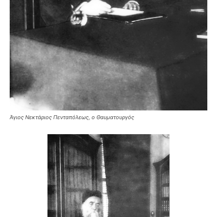
Άγιος Νεκτάριος Πενταπόλεως, ο Θαυματουργός