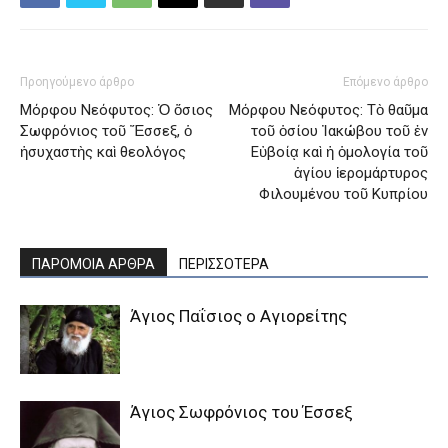
Προηγούμενο άρθρο
Επόμενο άρθρο
Μόρφου Νεόφυτος: Ὁ ὅσιος
Μόρφου Νεόφυτος: Τὸ θαῦμα
Σωφρόνιος τοῦ Ἔσσεξ, ὁ
τοῦ ὁσίου Ἰακώβου τοῦ ἐν
ἡσυχαστὴς καὶ θεολόγος
Εὐβοίᾳ καὶ ἡ ὁμολογία τοῦ
ἁγίου ἱερομάρτυρος
Φιλουμένου τοῦ Κυπρίου
ΠΑΡΟΜΟΙΑ ΑΡΘΡΑ
ΠΕΡΙΣΣΟΤΕΡΑ
Άγιος Παΐσιος ο Αγιορείτης
Άγιος Σωφρόνιος του Έσσεξ