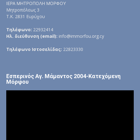
ΙΕΡΑ ΜΗΤΡΟΠΟΛΗ ΜΟΡΦΟΥ
Μητροπόλεως 3
Τ.Κ. 2831 Ευρύχου
Τηλέφωνο:
22932414
Ηλ. διεύθυνση (email):
info@immorfou.org.cy
Τηλέφωνο Ιστοσελίδας:
22823330
Εσπερινός Αγ. Μάμαντος 2004-Κατεχόμενη
Μόρφου