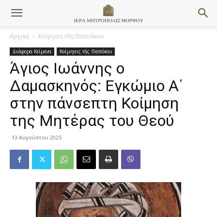
Αρχική
Κοίμησις τῆς Θεοτόκου
Διάφορα Κείμενα
Κοίμησις τῆς Θεοτόκου
Άγιος Ιωάννης ο
Δαμασκηνός: Εγκώμιο Α΄
στην πάνσεπτη Κοίμηση
της Μητέρας του Θεού
13 Αυγούστου 2025