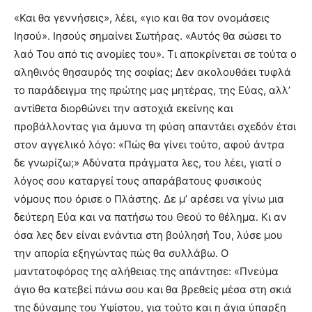
«Και θα γεννήσεις», λέει, «γιο και θα τον ονομάσεις
Ιησού». Ιησούς σημαίνει Σωτήρας. «Αυτός θα σώσει το
λαό Του από τις ανομίες του». Τι αποκρίνεται σε τούτα ο
αληθινός θησαυρός της σοφίας; Δεν ακολουθάει τυφλά
το παράδειγμα της πρώτης μας μητέρας, της Εύας, αλλ’
αντίθετα διορθώνει την αστοχιά εκείνης και
προβάλλοντας για άμυνα τη φύση απαντάει σχεδόν έτσι
στον αγγελικό λόγο: «Πώς θα γίνει τούτο, αφού άντρα
δε γνωρίζω;» Αδύνατα πράγματα λες, του λέει, γιατί ο
λόγος σου καταργεί τους απαράβατους φυσικούς
νόμους που όρισε ο Πλάστης. Δε μ’ αρέσει να γίνω μια
δεύτερη Εύα και να πατήσω του Θεού το θέλημα. Κι αν
όσα λες δεν είναι ενάντια στη βούλησή Του, λύσε μου
την απορία εξηγώντας πώς θα συλλάβω. Ο
μαντατοφόρος της αλήθειας της απάντησε: «Πνεύμα
άγιο θα κατεβεί πάνω σου και θα βρεθείς μέσα στη σκιά
της δύναμης του Υψίστου, για τούτο και η άγια ύπαρξη