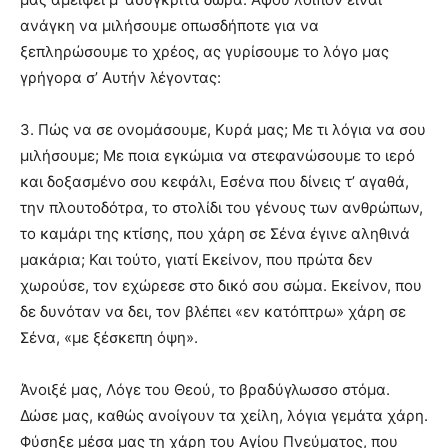
ανάγκη να μιλήσουμε οπωσδήποτε για να
ξεπληρώσουμε το χρέος, ας γυρίσουμε το λόγο μας
γρήγορα σ’ Αυτήν λέγοντας:
3. Πώς να σε ονομάσουμε, Κυρά μας; Με τι λόγια να σου
μιλήσουμε; Με ποια εγκώμια να στεφανώσουμε το ιερό
και δοξασμένο σου κεφάλι, Εσένα που δίνεις τ’ αγαθά,
την πλουτοδότρα, το στολίδι του γένους των ανθρώπων,
το καμάρι της κτίσης, που χάρη σε Σένα έγινε αληθινά
μακάρια; Και τούτο, γιατί Εκείνον, που πρώτα δεν
χωρούσε, τον εχώρεσε στο δικό σου σώμα. Εκείνον, που
δε δυνόταν να δει, τον βλέπει «εν κατόπτρω» χάρη σε
Σένα, «με ξέσκεπη όψη».
Άνοιξέ μας, Λόγε του Θεού, το βραδύγλωσσο στόμα.
Δώσε μας, καθώς ανοίγουν τα χείλη, λόγια γεμάτα χάρη.
Φύσηξε μέσα μας τη χάρη του Αγίου Πνεύματος, που