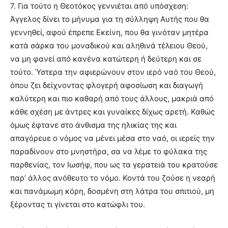
7. Για τούτο η Θεοτόκος γεννιέται από υπόσχεση:
Άγγελος δίνει το μήνυμα για τη σύλληψη Αυτής που θα
γεννηθεί, αφού έπρεπε Εκείνη, που θα γινόταν μητέρα
κατά σάρκα του μοναδικού και αληθινά τέλειου Θεού,
να μη φανεί από κανένα κατώτερη ή δεύτερη και σε
τούτο. Ύστερα την αφιερώνουν στον ιερό ναό του Θεού,
όπου ζει δείχνοντας φλογερή αφοσίωση και διαγωγή
καλύτερη και πιο καθαρή από τους άλλους, μακριά από
κάθε σχέση με άντρες και γυναίκες δίχως αρετή. Καθώς
όμως έφτανε στο άνθισμα της ηλικίας της και
απαγόρευε ο νόμος να μένει μέσα στο ναό, οι ιερείς την
παραδίνουν στο μνηστήρα, σα να λέμε το φύλακα της
παρθενίας, τον Ιωσήφ, που ως τα γερατειά του κρατούσε
παρ’ άλλος ανόθευτο το νόμο. Κοντά του ζούσε η νεαρή
και πανάμωμη κόρη, δοσμένη στη λάτρα του σπιτιού, μη
ξέροντας τι γίνεται στο κατώφλι του.