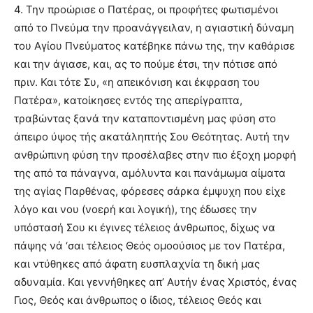
4. Την προώρισε ο Πατέρας, οι προφήτες φωτισμένοι
από το Πνεύμα την προανάγγειλαν, η αγιαστική δύναμη
του Αγίου Πνεύματος κατέβηκε πάνω της, την καθάρισε
και την άγιασε, και, ας το πούμε έτσι, την πότισε από
πριν. Και τότε Συ, «η απεικόνιση και έκφραση του
Πατέρα», κατοίκησες εντός της απερίγραπτα,
τραβώντας ξανά την καταποντισμένη μας φύση στο
άπειρο ύψος τής ακατάληπτής Σου Θεότητας. Αυτή την
ανθρώπινη φύση την προσέλαβες στην πιο έξοχη μορφή
της από τα πάναγνα, αμόλυντα και πανάμωμα αίματα
της αγίας Παρθένας, φόρεσες σάρκα έμψυχη που είχε
λόγο και νου (νοερή και λογική), της έδωσες την
υπόστασή Σου κι έγινες τέλειος άνθρωπος, δίχως να
πάψης νά ‘σαι τέλειος Θεός ομοούσιος με τον Πατέρα,
και ντύθηκες από άφατη ευσπλαχνία τη δική μας
αδυναμία. Και γεννήθηκες απ’ Αυτήν ένας Χριστός, ένας
Γιος, Θεός και άνθρωπος ο ίδιος, τέλειος Θεός και