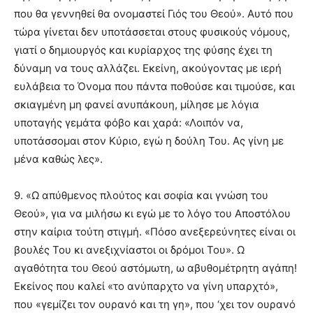
που θα γεννηθεί θα ονομαστεί Γιός του Θεού». Αυτό που
τώρα γίνεται δεν υποτάσσεται στους φυσικούς νόμους,
γιατί ο δημιουργός και κυρίαρχος της φύσης έχει τη
δύναμη να τους αλλάζει. Εκείνη, ακούγοντας με ιερή
ευλάβεια το Όνομα που πάντα ποθούσε και τιμούσε, και
σκιαγμένη μη φανεί ανυπάκουη, μίλησε με λόγια
υποταγής γεμάτα φόβο και χαρά: «Λοιπόν να,
υποτάσσομαι στον Κύριο, εγώ η δούλη Του. Ας γίνη με
μένα καθώς λες».
9. «Ω απύθμενος πλούτος και σοφία και γνώση του
Θεού», για να μιλήσω κι εγώ με το λόγο του Αποστόλου
στην καίρια τούτη στιγμή. «Πόσο ανεξερεύνητες είναι οι
βουλές Του κι ανεξιχνίαστοι οι δρόμοι Του». Ω
αγαθότητα του Θεού αστόμωτη, ω αβυθομέτρητη αγάπη!
Εκείνος που καλεί «το ανύπαρχτο να γίνη υπαρχτό»,
που «γεμίζει τον ουρανό και τη γη», που ‘χει τον ουρανό