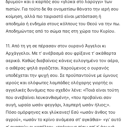
δρυμού» και ο καρπός σου «γλύκα στο λαρύγγι» των
πιστών. Για τούτο δε θα ονοματίσω θάνατο την ιερή σου
κοίμηση, αλλά πιο ταιριαστό είναι μετάσταση ή
αποδημία ή ενδημία στους κόλπους του Θεού να την πω.
Αποδημώντας από το σώμα πας στη χώρα του Κυρίου.
11. Από τη γη σε πέρασαν στον ουρανό Άγγελοι κι
Αρχάγγελοι. Με τ’ ανέβασμά σου φρίξανε τ’ ακάθαρτα
αερικά. Καθώς διαβαίνεις κάνεις ευλογημένο τον αέρα,
ο αιθέρας ψηλά αγιάζεται. Χαρούμενος ο ουρανός
υποδέχεται την ψυχή σου. Σε προϋπαντούνε με ύμνους
ιερούς και ολόφωτες λαμπάδες ολόχαρης γιορτής οι
αγγελικές δυνάμεις που σχεδόν λένε: «Ποιά είναι τούτη
που ανεβαίνει λευκανθισμένη», «που προβαίνει σαν
αυγή, ωραία ωσάν φεγγάρι, λαμπερή ωσάν ήλιος;».
Πόσο ομόρφηνες και γλύκανες! Εσύ «ωσάν άνθος του
αγρού», «ωσάν το κρίνο ανάμεσα στ’ αγκάθια»· «γι’ αυτό
σ’ αγαπούν οι κοπέλες»· «τρέχουμε πίσω απ’ τ’ άρωμά