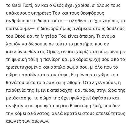
το Θεό! Γιατί, αν και ο Θεός έχει χαρίσει σ’ όλους τους
υπάκουους υπηρέτες Του και τους θεοφόρους
ανθρώπους το δώρο τούτο — αληθινά το ‘χει χαρίσει, το
πιστεύουμε—, η διαφορά όμως ανάμεσα στους δούλους
του Θεού και τη Μητέρα Του είναι άπειρη. Τι όνομα
λοιπόν να δώσουμε σε τούτο το μυστήριο που σε
κυκλώνει: θάνατο; Όμως, αν και χωρίζεται σύμφωνα με
τη φυσική τάξη η πανίερη και μακάρια ψυχή σου από το
τρισευτυχισμένο και άσπιλο σώμα σου, μ’ όλο που το
σώμα παραδίνεται στον τάφο, δε μένει στο χώρο του
θανάτου ούτε το αφανίζει η φθορά. Όταν γεννούσε, η
παρθενία της έμεινε απείραχτη, και τώρα, στην ώρα της
μετάστασης, το σώμα της έχει φυλαχτεί άφθαρτο και
ανεβαίνει σε ομορφότερη και θεϊκότερη ζωή, που δεν
την κόβει ο θάνατος, αλλά κρατάει στους ατελεύτητους
αιώνες των αιώνων.