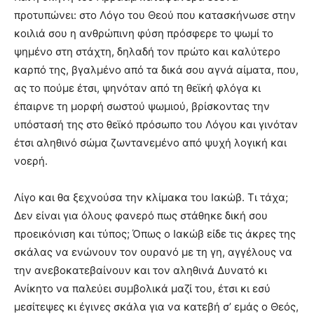
προτυπώνει: στο Λόγο του Θεού που κατασκήνωσε στην
κοιλιά σου η ανθρώπινη φύση πρόσφερε το ψωμί το
ψημένο στη στάχτη, δηλαδή τον πρώτο και καλύτερο
καρπό της, βγαλμένο από τα δικά σου αγνά αίματα, που,
ας το πούμε έτσι, ψηνόταν από τη θεϊκή φλόγα κι
έπαιρνε τη μορφή σωστού ψωμιού, βρίσκοντας την
υπόστασή της στο θεϊκό πρόσωπο του Λόγου και γινόταν
έτσι αληθινό σώμα ζωντανεμένο από ψυχή λογική και
νοερή.
Λίγο και θα ξεχνούσα την κλίμακα του Ιακώβ. Τι τάχα;
Δεν είναι για όλους φανερό πως στάθηκε δική σου
προεικόνιση και τύπος; Όπως ο Ιακώβ είδε τις άκρες της
σκάλας να ενώνουν τον ουρανό με τη γη, αγγέλους να
την ανεβοκατεβαίνουν και τον αληθινά Δυνατό κι
Ανίκητο να παλεύει συμβολικά μαζί του, έτσι κι εσύ
μεσίτεψες κι έγινες σκάλα για να κατεβή σ’ εμάς ο Θεός,