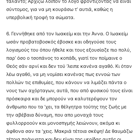
τάλαντο; Αρχίζω λοιπόν το λόγο φροντίζοντας να είναι
σύντομος, για να μη κουράσω τ’ αυτιά, καθώς η
υπερβολική τροφή τα σώματα.
6. Γεννήθηκε από τον Ιωακείμ και την Άννα. Ο Ιωακείμ
ωσάν προβατοβοσκός έβοσκε και οδηγούσε τους
λογισμούς του όπου ήθελε και τους εξουσίαζε πιο πολύ,
παρ’ όσο ο τσοπάνος το κοπάδι, γιατί τον ποίμαινε ο
Θεός σάν αρνί και δεν τού ‘λειπε κανένα αγαθό. Κι όταν
λέω αγαθό, να μη νομίσει κανένας πως εννοώ των
πολλών τις επιθυμίες, που κάνουν να λιμάζει πάντα ο
νους των αχόρταγων, αυτά, που από φυσικού τους είναι
πρόσκαιρα και δε μπορούν να καλυτερέψουν τον
άνθρωπο που τα ‘χει, τα θέλγητρα τούτης της ζωής με
την αβέβαια δύναμη, που απο μοναχά τους
φυλλορροούν και μονοσπγμής λειώνουν, ακόμα κι
άφθονα σαν τα ‘χεις. Μακριά τέτοια σκέψη! Δε θαυμάζω
τέτοια πράγματα και δεν είναι της μερίδας αυτής οι