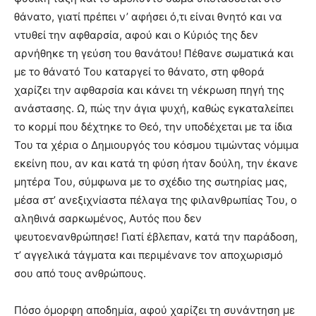
θάνατο, γιατί πρέπει ν’ αφήσει ό,τι είναι θνητό και να
ντυθεί την αφθαρσία, αφού και ο Κύριός της δεν
αρνήθηκε τη γεύση του θανάτου! Πέθανε σωματικά και
με το θάνατό Του καταργεί το θάνατο, στη φθορά
χαρίζει την αφθαρσία και κάνει τη νέκρωση πηγή της
ανάστασης. Ω, πώς την άγια ψυχή, καθώς εγκαταλείπει
το κορμί που δέχτηκε το Θεό, την υποδέχεται με τα ίδια
Του τα χέρια ο Δημιουργός του κόσμου τιμώντας νόμιμα
εκείνη που, αν και κατά τη φύση ήταν δούλη, την έκανε
μητέρα Του, σύμφωνα με το σχέδιο της σωτηρίας μας,
μέσα στ’ ανεξιχνίαστα πέλαγα της φιλανθρωπίας Του, ο
αληθινά σαρκωμένος, Αυτός που δεν
ψευτοενανθρώπησε! Γιατί έβλεπαν, κατά την παράδοση,
τ’ αγγελικά τάγματα και περιμένανε τον αποχωρισμό
σου από τους ανθρώπους.
Πόσο όμορφη αποδημία, αφού χαρίζει τη συνάντηση με