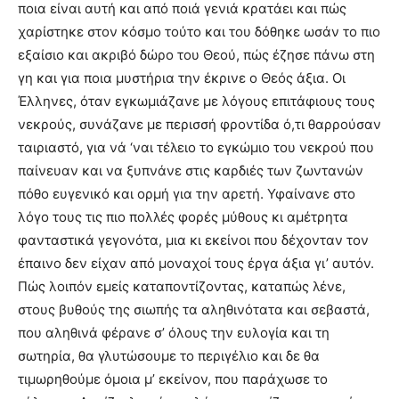
ποια είναι αυτή και από ποιά γενιά κρατάει και πώς
χαρίστηκε στον κόσμο τούτο και του δόθηκε ωσάν το πιο
εξαίσιο και ακριβό δώρο του Θεού, πώς έζησε πάνω στη
γη και για ποια μυστήρια την έκρινε ο Θεός άξια. Οι
Έλληνες, όταν εγκωμιάζανε με λόγους επιτάφιους τους
νεκρούς, συνάζανε με περισσή φροντίδα ό,τι θαρρούσαν
ταιριαστό, για νά ‘ναι τέλειο το εγκώμιο του νεκρού που
παίνευαν και να ξυπνάνε στις καρδιές των ζωντανών
πόθο ευγενικό και ορμή για την αρετή. Υφαίνανε στο
λόγο τους τις πιο πολλές φορές μύθους κι αμέτρητα
φανταστικά γεγονότα, μια κι εκείνοι που δέχονταν τον
έπαινο δεν είχαν από μοναχοί τους έργα άξια γι’ αυτόν.
Πώς λοιπόν εμείς καταποντίζοντας, καταπώς λένε,
στους βυθούς της σιωπής τα αληθινότατα και σεβαστά,
που αληθινά φέρανε σ’ όλους την ευλογία και τη
σωτηρία, θα γλυτώσουμε το περιγέλιο και δε θα
τιμωρηθούμε όμοια μ’ εκείνον, που παράχωσε το