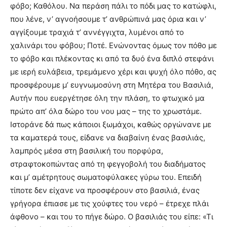
φόβο; Καθόλου. Να περάση πάλι το πόδι μας το κατώφλι,
που λένε, ν’ αγνοήσουμε τ’ ανθρώπινά μας όρια και ν’
αγγίξουμε τραχιά τ’ αννέγγιχτα, λυμένοι από το
χαλινάρι του φόβου; Ποτέ. Ενώνοντας όμως τον πόθο με
το φόβο και πλέκοντας κι από τα δυό ένα διπλό στεφάνι
με ιερή ευλάβεια, τρεμάμενο χέρι και ψυχή όλο πόθο, ας
προσφέρουμε μ’ ευγνωμοσύνη στη Μητέρα του Βασιλιά,
Αυτήν που ευεργέτησε όλη την πλάση, το φτωχικό μα
πρώτο απ’ όλα δώρο του νου μας – της το χρωστάμε.
Ιστοράνε δά πως κάποιοι ξωμάχοι, καθώς οργώνανε με
τα καματερά τους, είδανε να διαβαίνη ένας βασιλιάς,
λαμπρός μέσα στη βασιλική του πορφύρα,
στραφτοκοπώντας από τη φεγγοβολή του διαδήματος
και μ’ αμέτρητους σωματοφύλακες γύρω του. Επειδή
τίποτε δεν είχανε να προσφέρουν στο βασιλιά, ένας
γρήγορα έπιασε με τις χούφτες του νερό – έτρεχε πλάι
άφθονο – και του το πήγε δώρο. O βασιλιάς του είπε: «Τι