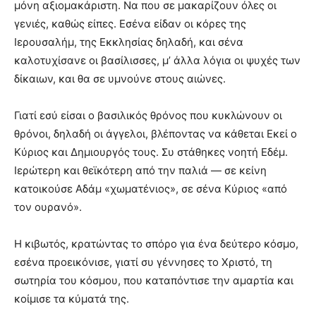
μόνη αξιομακάριστη. Να που σε μακαρίζουν όλες οι
γενιές, καθώς είπες. Εσένα είδαν οι κόρες της
Ιερουσαλήμ, της Εκκλησίας δηλαδή, και σένα
καλοτυχίσανε οι βασίλισσες, μ’ άλλα λόγια οι ψυχές των
δίκαιων, και θα σε υμνούνε στους αιώνες.
Γιατί εσύ είσαι ο βασιλικός θρόνος που κυκλώνουν οι
θρόνοι, δηλαδή οι άγγελοι, βλέποντας να κάθεται Εκεί ο
Κύριος και Δημιουργός τους. Συ στάθηκες νοητή Εδέμ.
Ιερώτερη και θεϊκότερη από την παλιά — σε κείνη
κατοικούσε Αδάμ «χωματένιος», σε σένα Κύριος «από
τον ουρανό».
Η κιβωτός, κρατώντας το σπόρο για ένα δεύτερο κόσμο,
εσένα προεικόνισε, γιατί συ γέννησες το Χριστό, τη
σωτηρία του κόσμου, που καταπόντισε την αμαρτία και
κοίμισε τα κύματά της.