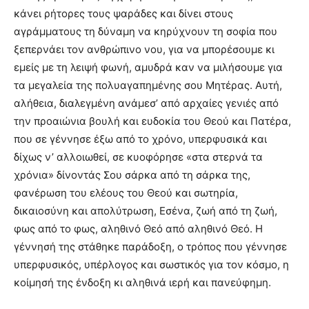
κάνει ρήτορες τους ψαράδες και δίνει στους
αγράμματους τη δύναμη να κηρύχνουν τη σοφία που
ξεπερνάει τον ανθρώπινο νου, για να μπορέσουμε κι
εμείς με τη λειψή φωνή, αμυδρά καν να μιλήσουμε για
τα μεγαλεία της πολυαγαπημένης σου Μητέρας. Αυτή,
αλήθεια, διαλεγμένη ανάμεσ’ από αρχαίες γενιές από
την προαιώνια βουλή και ευδοκία του Θεού και Πατέρα,
που σε γέννησε έξω από το χρόνο, υπερφυσικά και
δίχως ν’ αλλοιωθεί, σε κυοφόρησε «στα στερνά τα
χρόνια» δίνοντάς Σου σάρκα από τη σάρκα της,
φανέρωση του ελέους του Θεού και σωτηρία,
δικαιοσύνη και απολύτρωση, Εσένα, ζωή από τη ζωή,
φως από το φως, αληθινό Θεό από αληθινό Θεό. Η
γέννησή της στάθηκε παράδοξη, ο τρόπος που γέννησε
υπερφυσικός, υπέρλογος και σωστικός για τον κόσμο, η
κοίμησή της ένδοξη κι αληθινά ιερή και πανεύφημη.