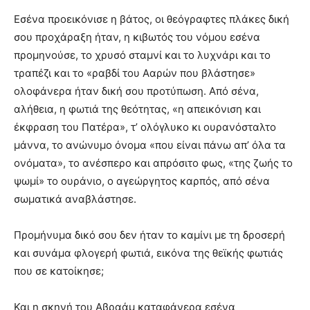
Εσένα προεικόνισε η βάτος, οι θεόγραφτες πλάκες δική
σου προχάραξη ήταν, η κιβωτός του νόμου εσένα
προμηνούσε, το χρυσό σταμνί και το λυχνάρι και το
τραπέζι και το «ραβδί του Ααρών που βλάστησε»
ολοφάνερα ήταν δική σου προτύπωση. Από σένα,
αλήθεια, η φωτιά της θεότητας, «η απεικόνιση και
έκφραση του Πατέρα», τ’ ολόγλυκο κι ουρανόσταλτο
μάννα, το ανώνυμο όνομα «που είναι πάνω απ’ όλα τα
ονόματα», το ανέσπερο και απρόσιτο φως, «της ζωής το
ψωμί» το ουράνιο, ο αγεώργητος καρπός, από σένα
σωματικά αναβλάστησε.
Προμήνυμα δικό σου δεν ήταν το καμίνι με τη δροσερή
και συνάμα φλογερή φωτιά, εικόνα της θεϊκής φωτιάς
που σε κατοίκησε;
Και η σκηνή του Αβραάμ καταφάνερα εσένα