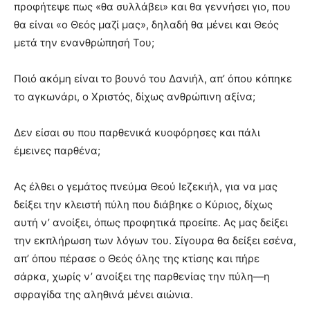
προφήτεψε πως «θα συλλάβει» και θα γεννήσει γιο, που
θα είναι «ο Θεός μαζί μας», δηλαδή θα μένει και Θεός
μετά την ενανθρώπησή Του;
Ποιό ακόμη είναι το βουνό του Δανιήλ, απ’ όπου κόπηκε
το αγκωνάρι, ο Χριστός, δίχως ανθρώπινη αξίνα;
Δεν είσαι συ που παρθενικά κυοφόρησες και πάλι
έμεινες παρθένα;
Ας έλθει ο γεμάτος πνεύμα Θεού Ιεζεκιήλ, για να μας
δείξει την κλειστή πύλη που διάβηκε ο Κύριος, δίχως
αυτή ν’ ανοίξει, όπως προφητικά προείπε. Ας μας δείξει
την εκπλήρωση των λόγων του. Σίγουρα θα δείξει εσένα,
απ’ όπου πέρασε ο Θεός όλης της κτίσης και πήρε
σάρκα, χωρίς ν’ ανοίξει της παρθενίας την πύλη—η
σφραγίδα της αληθινά μένει αιώνια.