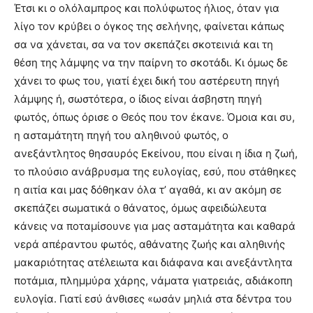
Έτσι κι ο ολόλαμπρος και πολύφωτος ήλιος, όταν για
λίγο τον κρύβει ο όγκος της σελήνης, φαίνεται κάπως
σα να χάνεται, σα να τον σκεπάζει σκοτεινιά και τη
θέση της λάμψης να την παίρνη το σκοτάδι. Κι όμως δε
χάνει το φως του, γιατί έχει δική του αστέρευτη πηγή
λάμψης ή, σωστότερα, ο ίδιος είναι άσβηστη πηγή
φωτός, όπως όρισε ο Θεός που τον έκανε. Όμοια και συ,
η ασταμάτητη πηγή του αληθινού φωτός, ο
ανεξάντλητος θησαυρός Εκείνου, που είναι η ίδια η ζωή,
το πλούσιο ανάβρυσμα της ευλογίας, εσύ, που στάθηκες
η αιτία και μας δόθηκαν όλα τ’ αγαθά, κι αν ακόμη σε
σκεπάζει σωματικά ο θάνατος, όμως αφειδώλευτα
κάνεις να ποταμίσουνε για μας ασταμάτητα και καθαρά
νερά απέραντου φωτός, αθάνατης ζωής και αληθινής
μακαριότητας ατέλειωτα και διάφανα και ανεξάντλητα
ποτάμια, πλημμύρα χάρης, νάματα γιατρειάς, αδιάκοπη
ευλογία. Γιατί εσύ άνθισες «ωσάν μηλιά στα δέντρα του