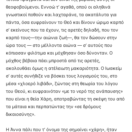
θεοφοβούμενοι. Εννοώ τ’ αγαθά, οπού οι αληθινά
γνωστικοί ποθούν και λαχταράνε, τα ακατάλυτα για
πάντα, όσα ευφραίνουν το Θεό και δίνουν ώριμο καρπό
σ’ εκείνους που τα έχουν, τις αρετές δηλαδή, που τον
καρπό τους—την αιώνια ζωή—, θα τον δώσουν στην
ώρα τους — στο μέλλοντα αιώνα — σ’ αυτούς που
κόπιασαν φιλότιμα και μόχθησαν όσο δύνονταν. Ο
μόχθος βέβαια πάει μπροστά από τις αρετές,
ακολουθάει όμως η ατέλειωτη μακαριότητα. Ο Ιωακείμ
σ’ αυτές συνήθιζε να βόσκει τους λογισμούς του, στο
μέσα «χλοερό λιβάδι», ζώντας στη θεωρία του λόγου
του Θεού, κι ευφραινόταν «με το νερό της ανάπαυσης»
που είναι η θεία Χάρη, αποτραβώντας τη σκέψη του από
τα μάταια και περπατώντας την «σε δρόμους
δικαιοσύνης».
Η Άννα πάλι που τ’ όνομα της σημαίνει «χάρη», ήταν