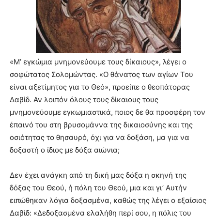
«Μ’ εγκώμια μνημονεύουμε τους δίκαιους», λέγει ο
σοφώτατος Σολομώντας. «Ο θάνατος των αγίων Του
είναι αξετίμητος για το Θεό», προείπε ο θεοπάτορας
Δαβίδ. Αν λοιπόν όλους τους δίκαιους τους
μνημονεύουμε εγκωμιαστικά, ποιος δε θα προσφέρη τον
έπαινό του στη βρυσομάννα της δικαιοσύνης και της
οσιότητας το θησαυρό, όχι για να δοξάση, μα για να
δοξαστή ο ίδιος με δόξα αιώνια;
Δεν έχει ανάγκη από τη δική μας δόξα η σκηνή της
δόξας του Θεού, ή πόλη του Θεού, μια και γι’ Αυτήν
ειπώθηκαν λόγια δοξασμένα, καθώς της λέγει ο εξαίσιος
Δαβίδ: «Δεδοξασμένα ελαλήθη περί σου, η πόλις του