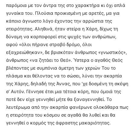
παρόμοια με τον άντρα της στο χαρακτήρα κι όχι απλά
γυναίκα του. Πλούσια προικισμένη με αρετές, μα για
κάποιο άγνωστο λόγο έχοντας την αρρώστια της
στειρότητας. Αληθινά, ήταν στείρα η Χάρη, δίχως τη
δύναμη να καρποφορεί στις ψυχές των ανθρώπων,
αφού «όλοι πήρανε στραβό δρόμο, όλοι
εξαχρειώθηκαν», δε βρισκόταν άνθρωπος «γνωστικός»,
άνθρωπος «να ζητάει το Θεό». Ύστερα ο αγαθός Θεός
βλέποντας με συμπόνια άμετρη των χεριών Του το
πλάσμα και θέλοντας να το σώσει, λύνει την ακαρπία
της Χάρης, δηλαδή της Άννας, που ‘χε δοσμένη τη σκέψη
σ’ Αυτόν. Γέννησε έτσι μια τέτοια κόρη, που όμοιά της
ποτέ δεν είχε γεννηθεί μήτε θα ξαναγεννηθεί. Το
λευτέρωμα από την ακαρπία φανέρωνε ολοκάθαρα πως
η στειρότητα του κόσμου σε αγαθά θα λυθεί και θα
γεννηθεί ο κορμός της άφραστης μακαριότητας.