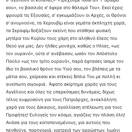
σου», «ο βασιλιάς σ’ έφερε στο θάλαμό Του». Εκεί έχεις
φρουρά τις Εξουσίες, σ’ εγκωμιάζουν οι Αρχές, οι Θρόνοι
σ’ ανυμνούνε, τα Χερουβίμ είναι γεμάτα έκπληχτη χαρά,
τα Σεραφίμ δοξάζουν εκείνη που στάθηκε φυσική
μητέρα του Κυρίου τους χάρη στο αληθινό έλεος του
Θεού για μας. Δεν ήλθες μονάχα, καθώς ο Ηλίας, «ως
τον ουρανό», ούτε σ’ ανέβασαν, ωσάν τον Απόστολο
Παύλο «ως τον τρίτο ουρανό», παρά έφτασες ίσαμε τον
ίδιο το βασιλικό θρόνο του Υιού σου, τον βλέπεις με τα
μάτια σου, χαίρεσαι και στέκεις δίπλα Του με πολλή κι
ανείπωτη σιγουριά. Άφατο σκίρτημα χαράς για τους
Αγγέλους και όλες τις υπερκόσμιες δυνάμεις, δίχως
τέλος ευφροσύνη για τους Πατριάρχες, ανεκλάλητη
χαρά για τους Δίκαιους, αγαλλίαση ατέλειωτη για τους
Προφήτες! Ευλογείς τον κόσμο, αγιάζεις την πλάση όλη!
Ανάσα για τους καταπονεμένους, για αυτούς που
πενθούνε, παρηγοριά, γιατρειά των αρρώστων, λιμάνι