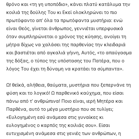
θρόνο και «τη γη υποπόδιο», κάνει πλατύ κατάλυμα την
κοιλιά της δούλης Του κι Εκεί ολοκληρώνει το πιο
πρωτόφαντο απ’ όλα τα πρωτόφαντα μυστήρια: ενώ
είναι Θεός, γίνεται άνθρωπος, γεννιέται υπερφυσικά
όταν συμπληρώνεται ο χρόνος της κύησης, ανοίγει τη
μήτρα δίχως να χαλάσει της παρθενίας την κλειδαριά
και βαστιέται από αγκαλιά γήινη, Αυτός, «το απαύγασμα
της δόξας, ο τύπος της υπόστασης του Πατέρα, που ο
λόγος Του έχει τη δύναμη να κρατάει τα σύμπαντα».
Ω! θεϊκά, αλήθεια, θαύματα, μυστήρια που ξεπερνάνε τη
φύση και το λογικό! Ω παρθενικό καύχημα, που είσαι
πάνω από τ’ ανθρώπινα! Ποιο είναι, ιερή Μητέρα και
Παρθένα, αυτό το μέγα μυστήριο που σε τυλίγει;
«Ευλογημένη εσύ ανάμεσα στις γυναίκες κι
ευλογημένος ο καρπός της κοιλιάς σου». Είσαι
ευτυχισμένη ανάμεσα στις γενιές των ανθρώπων, η