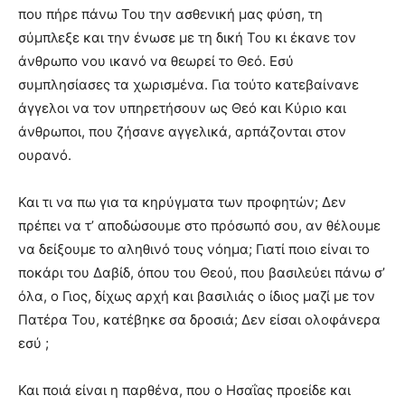
που πήρε πάνω Του την ασθενική μας φύση, τη
σύμπλεξε και την ένωσε με τη δική Του κι έκανε τον
άνθρωπο νου ικανό να θεωρεί το Θεό. Εσύ
συμπλησίασες τα χωρισμένα. Για τούτο κατεβαίνανε
άγγελοι να τον υπηρετήσουν ως Θεό και Κύριο και
άνθρωποι, που ζήσανε αγγελικά, αρπάζονται στον
ουρανό.
Και τι να πω για τα κηρύγματα των προφητών; Δεν
πρέπει να τ’ αποδώσουμε στο πρόσωπό σου, αν θέλουμε
να δείξουμε το αληθινό τους νόημα; Γιατί ποιο είναι το
ποκάρι του Δαβίδ, όπου του Θεού, που βασιλεύει πάνω σ’
όλα, ο Γιος, δίχως αρχή και βασιλιάς ο ίδιος μαζί με τον
Πατέρα Του, κατέβηκε σα δροσιά; Δεν είσαι ολοφάνερα
εσύ ;
Και ποιά είναι η παρθένα, που ο Ησαΐας προείδε και