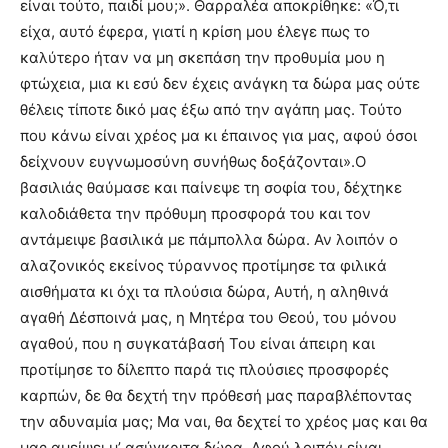
είναι τούτο, παιδί μου;». Θαρραλέα αποκρίθηκε: «Ό,τι
είχα, αυτό έφερα, γιατί η κρίση μου έλεγε πως το
καλύτερο ήταν να μη σκεπάση την προθυμία μου η
φτώχεια, μια κι εσύ δεν έχεις ανάγκη τα δώρα μας ούτε
θέλεις τίποτε δικό μας έξω από την αγάπη μας. Τούτο
που κάνω είναι χρέος μα κι έπαινος για μας, αφού όσοι
δείχνουν ευγνωμοσύνη συνήθως δοξάζονται».Ο
βασιλιάς θαύμασε και παίνεψε τη σοφία του, δέχτηκε
καλοδιάθετα την πρόθυμη προσφορά του και τον
αντάμειψε βασιλικά με πάμπολλα δώρα. Αν λοιπόν ο
αλαζονικός εκείνος τύραννος προτίμησε τα φιλικά
αισθήματα κι όχι τα πλούσια δώρα, Αυτή, η αληθινά
αγαθή Δέσποινά μας, η Μητέρα του Θεού, του μόνου
αγαθού, που η συγκατάβασή Του είναι άπειρη και
προτίμησε το δίλεπτο παρά τις πλούσιες προσφορές
καρπών, δε θα δεχτή την πρόθεσή μας παραβλέποντας
την αδυναμία μας; Μα ναι, θα δεχτεί το χρέος μας και θα
μας αμείψει μ’ ασύγκριτα δώρα. Αφού λοιπόν είναι