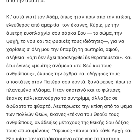
από την αμαρτία.
Κι’ αυτά γιατί τον Αδάμ, όπως ήταν πριν από την πτώση,
ελεύθερος από αμαρτία, τον έκανες, Κύριε, με την
άμετρη ευσπλαχνία σου σάρκα Σου — το σώμα, την
ψυχή, το νου και τις φυσικές τους ιδιότητες—, για να
χαρίσεις σ’ όλη μου την ύπαρξη τη σωτηρία, αφού,
αλήθεια, «ό,τι δεν έχει προσληφθεί δε θεραπεύεται». Και
έτσι έγινες «μεσίτης ανάμεσα στο Θεό και τους
ανθρώπους», έλυσες την έχθρα και οδήγησες τους
αποστάτες στον Πατέρα σου κοντά, ξανάφερες πίσω το
πλανεμένο πλάσμα. Ήταν σκοτεινό και το φώτισες,
έκανες πάλι καινούργιο το συντρίμμι, άλλαξες σε
άφθαρτο το φθαρτό. Λευτέρωσες την κτίση από το ψέμα
των πολλών Θεών, έκανες «τέκνα του Θεού» τους
ανθρώπους, ανάδειξες μέτοχους της θεϊκής Σου δόξας
τους ατιμασμένους. “Υψωσες «πάνω από κάθε Αρχή και
Εξουσία» τον καταδικασμένο στης γης τα τάρταρα,