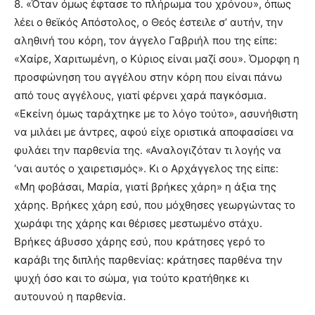
8. «Όταν όμως έφτασε το πλήρωμα του χρόνου», όπως
λέει ο θεϊκός Απόστολος, ο Θεός έστειλε σ’ αυτήν, την
αληθινή του κόρη, τον άγγελο Γαβριήλ που της είπε:
«Χαίρε, Χαριτωμένη, ο Κύριος είναι μαζί σου». Όμορφη η
προσφώνηση του αγγέλου στην κόρη που είναι πάνω
από τους αγγέλους, γιατί φέρνει χαρά παγκόσμια.
«Εκείνη όμως ταράχτηκε με το λόγο τούτο», ασυνήθιστη
να μιλάει με άντρες, αφού είχε οριστικά αποφασίσει να
φυλάει την παρθενία της. «Αναλογιζόταν τι λογής να
‘ναι αυτός ο χαιρετισμός». Κι ο Αρχάγγελος της είπε:
«Μη φοβάσαι, Μαρία, γιατί βρήκες χάρη» η άξια της
χάρης. Βρήκες χάρη εσύ, που μόχθησες γεωργώντας το
χωράφι της χάρης και θέρισες μεστωμένο στάχυ.
Βρήκες άβυσσο χάρης εσύ, που κράτησες γερό το
καράβι της διπλής παρθενίας: κράτησες παρθένα την
ψυχή όσο και το σώμα, για τούτο κρατήθηκε κι
αυτουνού η παρθενία.