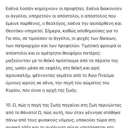
Εσένα λοιπόν κηρύχνουν οι προφήτες. Εσένα διακονούν
οι άγγελοι, υπηρετούν οι απόστολοι, ο απόστολος που
έμεινε παρθένος, ο θεολόγος, εσένα την αειπάρθενη και
Θεοτόκο υπηρετεί. Σήμερα, καθώς αποδημούσες για το
Γιο σου, σε τιμούσαν οι άγγελοι, οι ψυχές των δίκαιων,
των πατριαρχών και των προφητών. Τιμητική φρουρά οι
απόστολοι και οι αμέτρητοι θεοφόροι πατέρες:
μαζεύονταν με το θεϊκό πρόσταγμα από τα πέρατα της
γης, ωσάν μέσα σε νεφέλη, στη θεϊκή και ιερή
Ιερουσαλήμ, ψέλνοντας γεμάτοι από το Άγιο Πνεύμα
ύμνους ιερούς σε σένα, την πηγή του σώματος του
Κυρίου, που είναι η αρχή της ζωής.
10. Ω, πώς η πηγή της ζωής πηγαίνει στη ζωή περνώντας
από το θάνατο! Ω, πώς αυτή, που όταν γέννησε στάθηκε
πάνω από τους φυσικούς νόμους, υπακούει τώρα στη
φυσική τάξη και το αμόλυντο σώμα υποτάσσεται στο