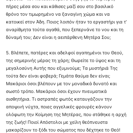
πήρες μέσα σου και κάθισες μαζί σου στο βασιλικό
θρόνο τον τιμωρημένο να ξαναγίνη χώμα και να
κατοικεί στον Άδη. Ποιος λοιπόν ήταν το εργαστήρι για τ’
αναρίθμητα τούτα αγαθά, που ξεπερνάνε το νου και τη
δύναμή του; Δεν είναι η αειπάρθενη Μητέρα Σου;
5. Βλέπετε, πατέρες και αδελφοί αγαπημένοι του Θεού,
της σημερινής μέρας τη χάρη; Θωρείτε το ύψος και τη
μεγαλοσύνη Αυτής που εξυμνούμε; Τα μυστήριά Της
τούτα δεν είναι φοβερά; Γεμάτα θαύμα δεν είναι;
Μακάριοι όσοι βλέπουν με τον μοναδικά δυνατό και
σωστό τρόπο. Μακάριοι όσοι έχουν πνευματικά
αισθητήρια. Τι αστραπές φωτός καταυγάζουν την
αποψινή νύχτα, ποιες αγγελικές φρουρές κάνουν
ολόφωτη την Κοίμηση της Μητέρας, που στάθηκε η αρχή
της ζωής! Ποιοί Απόστολοι με χείλη θεόπνευστα
μακαρίζουν το ξόδι του σώματος που δέχτηκε το Θεό!