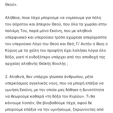
Θεού».
Αλήθεια, ποια τάχα μπορούμε να νομίσουμε για πόλη
του αόρατου και άπειρου Θεού, που όλα τα χωράει στην
παλάμη Του, παρά μόνο Εκείνη, που με αληθινά
υπερφυσικό και υπερούσιο τρόπο εχώρεσε απερίγραπτα
τον υπερούσιο Λόγο του Θεού και Θεό; Γι’ Αυτήν ο ίδιος ο
Κύριος με τα χείλη του προφήτη έχει λαλήσει λόγια όλο
δόξα, γιατί τί ενδοξότερο υπάρχει από την αποδοχή της
αρχαίας αληθινής Θεϊκής Βουλής ;
2. Αληθινά, δεν υπάρχει γλώσσα άνθρωπου, μήτε
υπερκόσμιος αγγελικός νους, που να μπορή επάξια να
υμνήση Εκείνη, με την οποία μας δόθηκε η δυνατότητα
να θεωρούμε καθαρά «τη δόξα του Κυρίου». Τι θα
κάνουμε λοιπόν; Θα βουβαθούμε τάχα, αφού δε
μπορούμε επάξια να την υμνήσουμε, ζαρώνοντας από