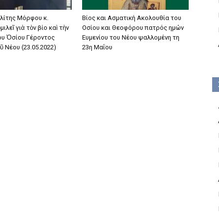
ίτης Μόρφου κ.
Βίος και Ασματική Ακολουθία του
ιλεῖ γιὰ τὸν βίο καὶ τὴν
Οσίου και Θεοφόρου πατρός ημών
ου Ὁσίου Γέροντος
Ευμενίου του Νέου ψαλλομένη τη
ῦ Νέου (23.05.2022)
23η Μαΐου