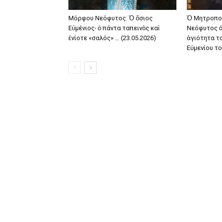
Μόρφου Νεόφυτος: Ὁ ὅσιος
Ὁ Μητροπολ
Εὐμένιος‧ ὁ πάντα ταπεινὸς καὶ
Νεόφυτος ὁμ
ἐνίοτε «σαλός» … (23.05.2026)
ἁγιότητα τ
Εὐμενίου το